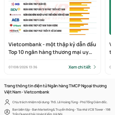
Vietcombank - một thập kỷ dẫn đầu
Vi
Top 10 ngân hàng thương mại uy
tr
tín
Xem chi tiết
07/08/2026
13:36
07
Trang thông tin điện tử Ngân hàng TMCP Ngoại thương
Việt Nam - Vietcombank
Chịu trách nhiệm nội dung: ThS. Lê Hoàng Tùng - Phó Tổng Giám đốc.
Ban biên tập - Ban Marketing & Truyền thông - Tòa nhà VCB Tower - 198
Trần Quang Khải, Hoàn Kiếm, Hà Nội.