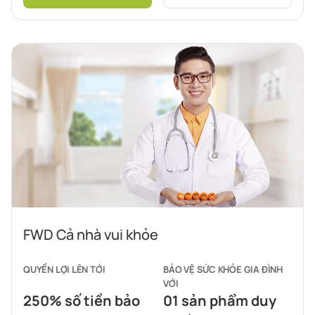
FWD Cả nhà vui khỏe
QUYỀN LỢI LÊN TỚI
BẢO VỆ SỨC KHỎE GIA ĐÌNH
VỚI
250% số tiền bảo
01 sản phẩm duy