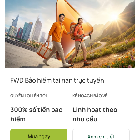
FWD Bảo hiểm tai nạn trực tuyến
QUYỀN LỢI LÊN TỚI
KẾ HOẠCH BẢO VỆ
300% số tiền bảo
Linh hoạt theo
hiểm
nhu cầu
Mua ngay
Xem chi tiết