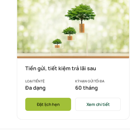
Tiền gửi, tiết kiệm trả lãi sau
LOẠI TIỀN TỆ
KỲ HẠN GỬI TỐI ĐA
Đa dạng
60 tháng
Đặt lịch hẹn
Xem chi tiết