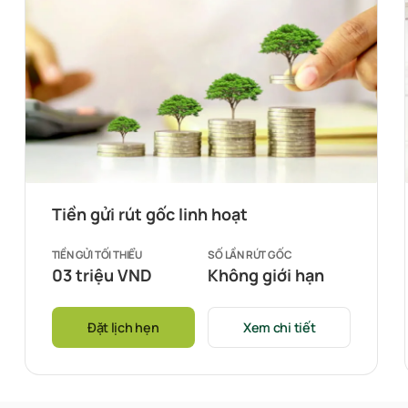
Tiền gửi rút gốc linh hoạt
TIỀN GỬI TỐI THIỂU
SỐ LẦN RÚT GỐC
03 triệu VND
Không giới hạn
Đặt lịch hẹn
Xem chi tiết