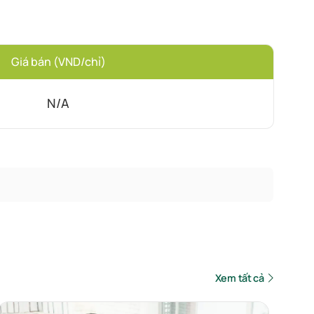
Giá bán (VND/chỉ)
N/A
Xem tất cả