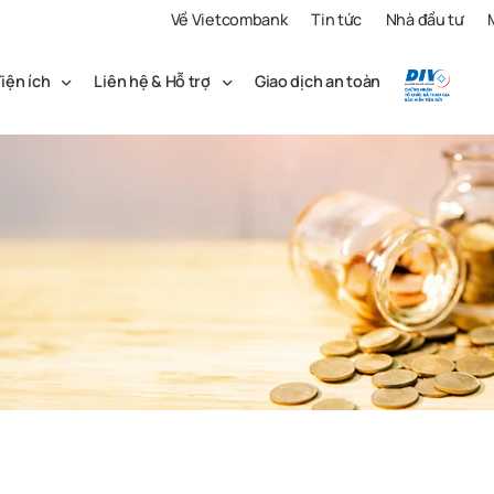
Về Vietcombank
Tin tức
Nhà đầu tư
iện ích
Liên hệ & Hỗ trợ
Giao dịch an toàn