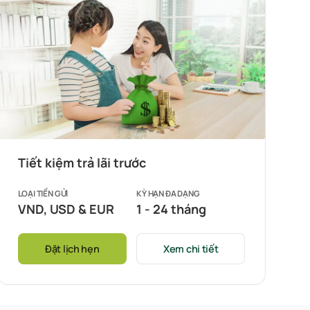
Tiết kiệm trả lãi trước
LOẠI TIỀN GỬI
KỲ HẠN ĐA DẠNG
VND, USD & EUR
1 - 24 tháng
Đặt lịch hẹn
Xem chi tiết