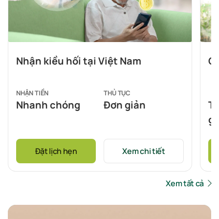
Nhận kiều hối tại Việt Nam
Ch
NHẬN TIỀN
THỦ TỤC
Nhanh chóng
Đơn giản
Tr
gi
t
Đặt lịch hẹn
Xem chi tiết
Xem tất cả