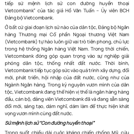
tiếp sứ mệnh lịch sử con đường huyền thoại
Vietcombank” của tác giả Hồ Văn Tuấn – Ủy viên BCH
Đảng bộ Vietcombank.
Ở bất cứ giai đoạn lịch sử nào của dân tộc, Đảng bộ Ngân
hàng Thương mại Cổ phần Ngoại thương Việt Nam
(Vietcombank) tự hào luôn giữ vai trò tiên phong, chủ lực
trong hệ thống Ngân hàng Việt Nam. Trong thời chiến,
Vietcombank đóng góp quan trọng vào sự nghiệp giải
phóng dân tộc, thống nhất đất nước. Thời bình,
Vietcombank tiếp tục góp sức vào quá trình xây dựng, đổi
mới, phát triển, hội nhập của đất nước, cũng như của
Ngành Ngân hàng. Trong kỷ nguyên vươn mình của dân
tộc, Vietcombank đang thể hiện vị thế là ngân hàng hàng
đầu, cán bộ, đảng viên Vietcombank đã và đang sẵn sàng
đổi mới, sáng tạo, dám nghĩ, dám làm để thực hiện khát
vọng vươn mình cùng đất nước.
Sứ mệnh lịch sử “Con đường huyền thoại”
Trong suốt chiều dài cuộc kháng chiến chống Mỹ, cứu