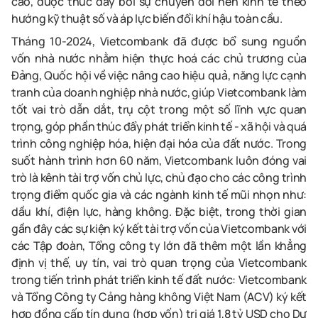
cao, được thúc đẩy bởi sự chuyển đổi nền kinh tế theo
hướng kỹ thuật số và áp lực biến đổi khí hậu toàn cầu.
Tháng 10-2024, Vietcombank đã được bổ sung nguồn
vốn nhà nước nhằm hiện thực hoá các chủ trương của
Đảng, Quốc hội về việc nâng cao hiệu quả, năng lực cạnh
tranh của doanh nghiệp nhà nước, giúp Vietcombank làm
tốt vai trò dẫn dắt, trụ cột trong một số lĩnh vực quan
trọng, góp phần thúc đẩy phát triển kinh tế - xã hội và quá
trình công nghiệp hóa, hiện đại hóa của đất nước. Trong
suốt hành trình hơn 60 năm, Vietcombank luôn đóng vai
trò là kênh tài trợ vốn chủ lực, chủ đạo cho các công trình
trọng điểm quốc gia và các ngành kinh tế mũi nhọn như:
dầu khí, điện lực, hàng không. Đặc biệt, trong thời gian
gần đây các sự kiện ký kết tài trợ vốn của Vietcombank với
các Tập đoàn, Tổng công ty lớn đã thêm một lần khẳng
định vị thế, uy tín, vai trò quan trọng của Vietcombank
trong tiến trình phát triển kinh tế đất nước: Vietcombank
và Tổng Công ty Cảng hàng không Việt Nam (ACV) ký kết
hợp đồng cấp tín dụng (hợp vốn) trị giá 1,8 tỷ USD cho Dự