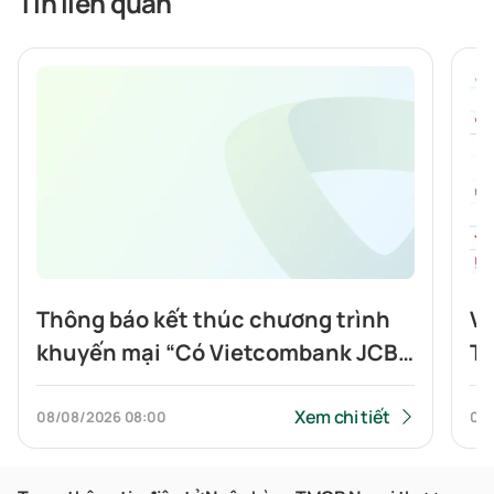
Tin liên quan
Thông báo kết thúc chương trình
Vi
khuyến mại “Có Vietcombank JCB,
To
Highlands nửa giá”
tí
Xem chi tiết
08/08/2026
08:00
07