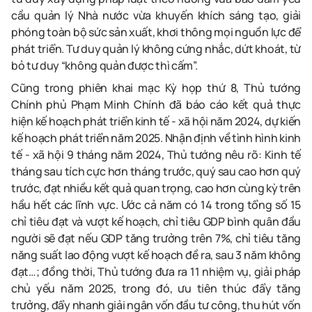
cầu quản lý Nhà nước vừa khuyến khích sáng tạo, giải
phóng toàn bộ sức sản xuất, khơi thông mọi nguồn lực để
phát triển. Tư duy quản lý không cứng nhắc, dứt khoát, từ
bỏ tư duy “không quản được thì cấm”.
Cũng trong phiên khai mạc Kỳ họp thứ 8, Thủ tướng
Chính phủ Phạm Minh Chính đã báo cáo kết quả thực
hiện kế hoạch phát triển kinh tế - xã hội năm 2024, dự kiến
kế hoạch phát triển năm 2025. Nhận định về tình hình kinh
tế - xã hội 9 tháng năm 2024, Thủ tướng nêu rõ: Kinh tế
tháng sau tích cực hơn tháng trước, quý sau cao hơn quý
trước, đạt nhiều kết quả quan trọng, cao hơn cùng kỳ trên
hầu hết các lĩnh vực. Ước cả năm có 14 trong tổng số 15
chỉ tiêu đạt và vượt kế hoạch, chỉ tiêu GDP bình quân đầu
người sẽ đạt nếu GDP tăng trưởng trên 7%, chỉ tiêu tăng
năng suất lao động vượt kế hoạch đề ra, sau 3 năm không
đạt…; đồng thời, Thủ tướng đưa ra 11 nhiệm vụ, giải pháp
chủ yếu năm 2025, trong đó, ưu tiên thúc đẩy tăng
trưởng, đẩy nhanh giải ngân vốn đầu tư công, thu hút vốn