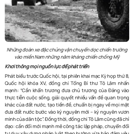
Những đoàn xe đặc chủng vận chuyển dọc chiến trường
vào miền Nam những năm kháng chiến chống Mỹ
Khơi thông mọi nguồn lực để phát triển
Phát biểu trước Quốc hội, tại phiên khai mạc Kỳ họp thứ 8,
Quốc hội khóa XV, đồng chí Tổng Bí thư Tô Lâm nhấn
mạnh: “Cần khẩn trương đưa chủ trương của Đảng vào
thực tiễn cuộc sống, giải quyết nhiều vấn đề quan trọng
khác của đất nước, tạo tiền đề, chuẩn bị ngay về mọi mặt
đưa đất nước bước vào kỷ nguyên mới – kỷ nguyên vươn
mình của dân tộc”. Đồng thời, đồng chí Tô Lâm cũng đã chỉ
đạo: cần đổi mới mạnh mẽ công tác lập pháp, chuyển đổi
tư duy xây dựng pháp luật theo hướng vừa bảo đảm yêu