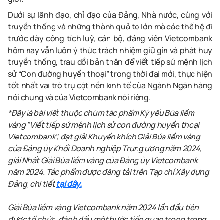
Dưới sự lãnh đạo, chỉ đạo của Đảng, Nhà nước, cùng với
truyền thống và những thành quả to lớn mà các thế hệ đi
trước dày công tích luỹ, cán bộ, đảng viên Vietcombank
hôm nay vẫn luôn ý thức trách nhiệm giữ gìn và phát huy
truyền thống, trau dồi bản thân để viết tiếp sứ mệnh lịch
sử “Con đường huyền thoại” trong thời đại mới, thực hiện
tốt nhất vai trò trụ cột nền kinh tế của Ngành Ngân hàng
nói chung và của Vietcombank nói riêng.
*Đây là bài viết thuộc chùm tác phẩm Kỷ yếu Búa liềm
vàng "Viết tiếp sứ mệnh lịch sử con đường huyền thoại
Vietcombank", đạt giải Khuyến khích Giải Búa liềm vàng
của Đảng ủy Khối Doanh nghiệp Trung ương năm 2024,
giải Nhất Giải Búa liềm vàng của Đảng ủy Vietcombank
năm 2024. Tác phẩm được đăng tải trên Tạp chí Xây dựng
Đảng, chi tiết
tại đây.
Giải Búa liềm vàng Vietcombank năm 2024 lần đầu tiên
được tổ chức, đánh dấu một bước tiến quan trọng trong