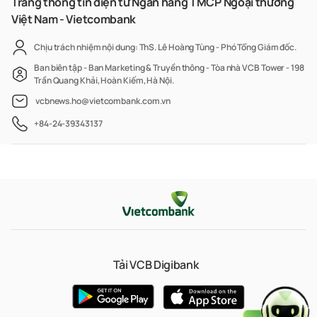
Trang thông tin điện tử Ngân hàng TMCP Ngoại thương
Việt Nam - Vietcombank
Chịu trách nhiệm nội dung: ThS. Lê Hoàng Tùng - Phó Tổng Giám đốc.
Ban biên tập - Ban Marketing & Truyền thông - Tòa nhà VCB Tower - 198
Trần Quang Khải, Hoàn Kiếm, Hà Nội.
vcbnews.ho@vietcombank.com.vn
+84-24-39343137
Tải VCB Digibank