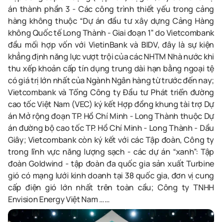
án thành phần 3 - Các công trình thiết yếu trong cảng
hàng không thuộc “Dự án đầu tư xây dựng Cảng Hàng
không Quốc tế Long Thành - Giai đoạn 1” do Vietcombank
đầu mối hợp vốn với VietinBank và BIDV, đây là sự kiện
khẳng định năng lực vượt trội của các NHTM Nhà nước khi
thu xếp khoản cấp tín dụng trung dài hạn bằng ngoại tệ
có giá trị lớn nhất của Ngành Ngân hàng từ trước đến nay;
Vietcombank và Tổng Công ty Đầu tư Phát triển đường
cao tốc Việt Nam (VEC) ký kết Hợp đồng khung tài trợ Dự
án Mở rộng đoạn TP. Hồ Chí Minh - Long Thành thuộc Dự
án đường bộ cao tốc TP. Hồ Chí Minh - Long Thành - Dầu
Giây; Vietcombank còn ký kết với các Tập đoàn, Công ty
trong lĩnh vực năng lượng sạch - các dự án “xanh”: Tập
đoàn Goldwind - tập đoàn đa quốc gia sản xuất Turbine
gió có mạng lưới kinh doanh tại 38 quốc gia, đơn vị cung
cấp điện gió lớn nhất trên toàn cầu; Công ty TNHH
Envision Energy Việt Nam ……