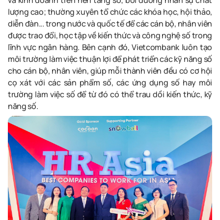
và kinh doanh trên nền tảng số; bồi dưỡng nhân sự chất
lượng cao; thường xuyên tổ chức các khóa học, hội thảo,
diễn đàn... trong nước và quốc tế để các cán bộ, nhân viên
được trao đổi, học tập về kiến thức và công nghệ số trong
lĩnh vực ngân hàng. Bên cạnh đó, Vietcombank luôn tạo
môi trường làm việc thuận lợi để phát triển các kỹ năng số
cho cán bộ, nhân viên, giúp mỗi thành viên đều có cơ hội
cọ xát với các sản phẩm số, các ứng dụng số hay môi
trường làm việc số để từ đó có thể trau dồi kiến thức, kỹ
năng số.