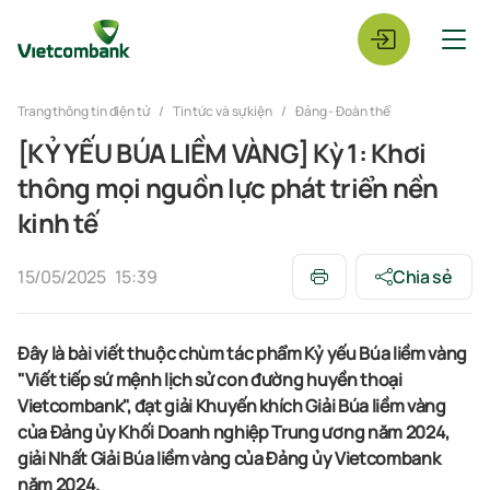
Trang thông tin điện tử
Tin tức và sự kiện
Đảng - Đoàn thể
[KỶ YẾU BÚA LIỀM VÀNG] Kỳ 1: Khơi
thông mọi nguồn lực phát triển nền
kinh tế
15/05/2025
15:39
Chia sẻ
Đây là bài viết thuộc chùm tác phẩm Kỷ yếu Búa liềm vàng
"Viết tiếp sứ mệnh lịch sử con đường huyền thoại
Vietcombank", đạt giải Khuyến khích Giải Búa liềm vàng
của Đảng ủy Khối Doanh nghiệp Trung ương năm 2024,
giải Nhất Giải Búa liềm vàng của Đảng ủy Vietcombank
năm 2024.