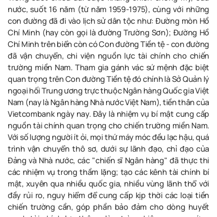
nước, suốt 16 năm (từ năm 1959-1975), cùng với những
con đường đã đi vào lịch sử dân tộc như: Đường mòn Hồ
Chí Minh (hay còn gọi là đường Trường Sơn); Đường Hồ
Chí Minh trên biển còn có Con đường Tiền tệ - con đường
đã vận chuyển, chi viện nguồn lực tài chính cho chiến
trường miền Nam. Tham gia gánh vác sứ mệnh đặc biệt
quan trọng trên Con đường Tiền tệ đó chính là Sở Quản lý
ngoại hối Trung ương trực thuộc Ngân hàng Quốc gia Việt
Nam (nay là Ngân hàng Nhà nước Việt Nam), tiền thân của
Vietcombank ngày nay. Đây là nhiệm vụ bí mật cung cấp
nguồn tài chính quan trọng cho chiến trường miền Nam.
Với số lượng người ít ỏi, mọi thứ máy móc đều lạc hậu, quá
trình vận chuyển thô sơ, dưới sự lãnh đạo, chỉ đạo của
Đảng và Nhà nước, các "chiến sĩ Ngân hàng" đã thực thi
các nhiệm vụ trong thầm lặng; tạo các kênh tài chính bí
mật, xuyên qua nhiều quốc gia, nhiều vùng lãnh thổ với
đầy rủi ro, nguy hiểm để cung cấp kịp thời các loại tiền
chiến trường cần, góp phần bảo đảm cho dòng huyết