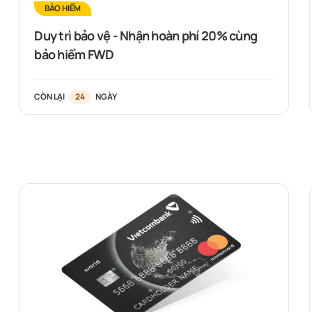
BẢO HIỂM
Duy trì bảo vệ - Nhận hoàn phí 20% cùng
bảo hiểm FWD
CÒN LẠI
24
NGÀY