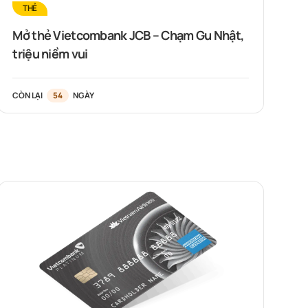
THẺ
Mở thẻ Vietcombank JCB – Chạm Gu Nhật,
triệu niềm vui
CÒN LẠI
54
NGÀY