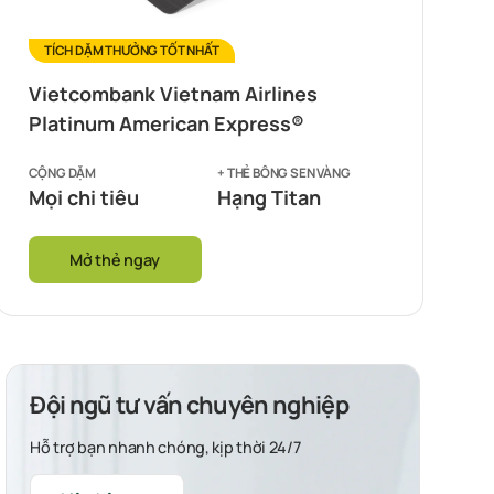
TÍCH DẶM THƯỞNG TỐT NHẤT
Vietcombank Vietnam Airlines
Platinum American Express®
CỘNG DẶM
+ THẺ BÔNG SEN VÀNG
Mọi chi tiêu
Hạng Titan
Mở thẻ ngay
Đội ngũ tư vấn chuyên nghiệp
Hỗ trợ bạn nhanh chóng, kịp thời 24/7