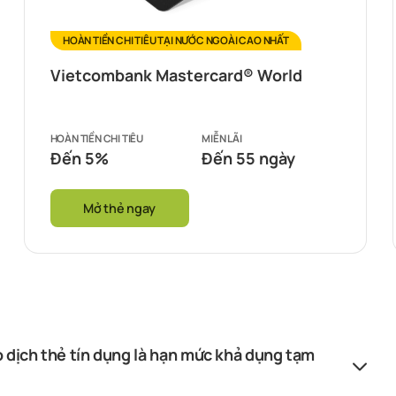
HOÀN TIỀN CHI TIÊU TẠI NƯỚC NGOÀI CAO NHẤT
Vietcombank Mastercard® World
HOÀN TIỀN CHI TIÊU
MIỄN LÃI
Đến 5%
Đến 55 ngày
Mở thẻ ngay
o dịch thẻ tín dụng là hạn mức khả dụng tạm