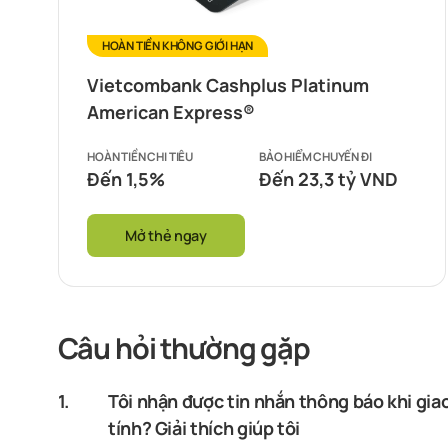
HOÀN TIỀN KHÔNG GIỚI HẠN
Vietcombank Cashplus Platinum
American Express®
HOÀN TIỀN CHI TIÊU
BẢO HIỂM CHUYẾN ĐI
Đến 1,5%
Đến 23,3 tỷ VND
Mở thẻ ngay
Câu hỏi thường gặp
1.
Tôi nhận được tin nhắn thông báo khi gia
tính? Giải thích giúp tôi