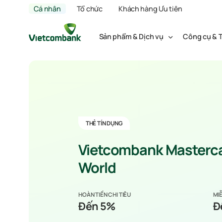
Cá nhân
Tổ chức
Khách hàng Ưu tiên
Sản phẩm & Dịch vụ
Công cụ & T
THẺ TÍN DỤNG
Vietcombank Masterc
World
HOÀN TIỀN CHI TIÊU
MIỄ
Đến 5%
Đ