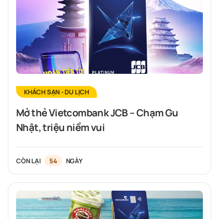
KHÁCH SẠN - DU LỊCH
Mở thẻ Vietcombank JCB – Chạm Gu
Nhật, triệu niềm vui
CÒN LẠI
54
NGÀY