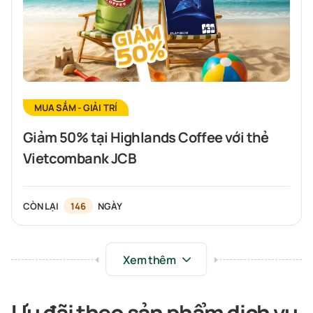
MUA SẮM - GIẢI TRÍ
Giảm 50% tại Highlands Coffee với thẻ
Vietcombank JCB
CÒN LẠI
146
NGÀY