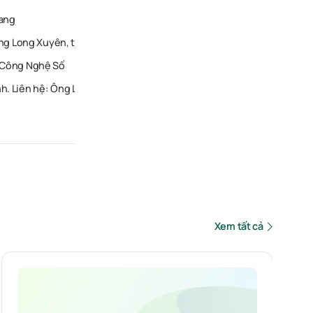
iang
ng Long Xuyên, tỉnh An Giang.
 Công Nghệ Số
inh. Liên hệ: Ông Lê Đăng Bảo. Số điện thoại: 0918039191
Xem tất cả