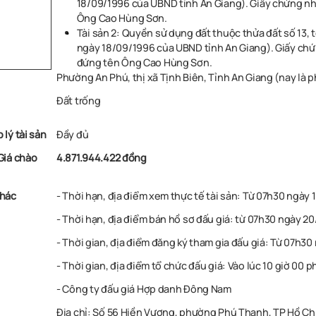
18/09/1996 của UBND tỉnh An Giang).
Giấy chứng nh
Ông Cao Hùng Sơn.
Tài sản 2: Quyền sử dụng đất thuộc thửa đất số 13, 
ngày 18/09/1996 của UBND tỉnh An Giang).
Giấy chứ
đứng tên Ông Cao Hùng Sơn.
Phường An Phú, thị xã Tịnh Biên, Tỉnh An Giang (nay là 
Đất trống
 lý tài sản
Đầy đủ
Giá chào
4.871.944.422 đồng
khác
- Thời hạn, địa điểm xem thực tế tài sản:
Từ 07h30 ngày 1
- Thời hạn, địa điểm bán hồ sơ đấu giá:
từ 07h30 ngày 20
- Thời gian, địa điểm đăng ký tham gia đấu giá: Từ
07h30 
- Thời gian, địa điểm tổ chức đấu giá: Vào lúc 10 giờ 0
-
Công ty đấu giá Hợp danh Đông Nam
Địa chỉ:
Số 56 Hiền Vương, phường Phú Thạnh, TP Hồ Chí