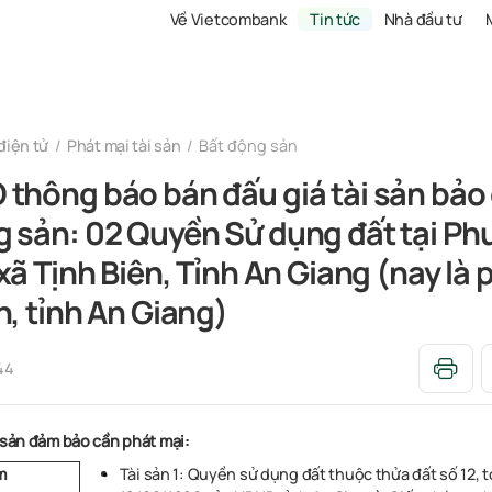
Về Vietcombank
Tin tức
Nhà đầu tư
điện tử
Phát mại tài sản
Bất động sản
thông báo bán đấu giá tài sản bảo
g sản: 02 Quyền Sử dụng đất tại P
 xã Tịnh Biên, Tỉnh An Giang (nay là
n, tỉnh An Giang)
44
 sản đảm bảo cần phát mại:
Tài sản 1: Quyền sử dụng đất thuộc thửa đất số 12, 
m