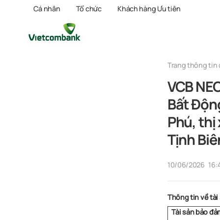
Cá nhân
Tổ chức
Khách hàng Ưu tiên
Trang thông tin 
VCB NEO 
Bất Độn
Phú, thị
Tịnh Biê
10/06/2026
16:
Thông tin về tài
Tài sản bảo đả