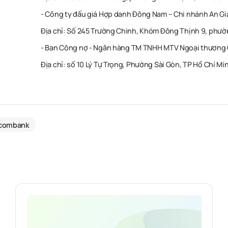
-
Công ty đấu giá Hợp danh Đông Nam – Chi nhánh An G
Địa chỉ: Số 245 Trường Chinh, Khóm Đông Thịnh 9, phườ
-
Ban Công nợ - Ngân hàng TM TNHH MTV Ngoại thương
Địa chỉ: số 10 Lý Tự Trọng, Phường Sài Gòn, TP Hồ Chí M
tcombank