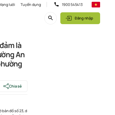
Mạng lưới
Tuyển dụng
1900 545413
Đăng nhập
 đảm là
hường An
 phường
Chia sẻ
tờ bản đồ số 23, diện tích 466 m2; mục đích sử dụng: Thổ cư 358,7 m