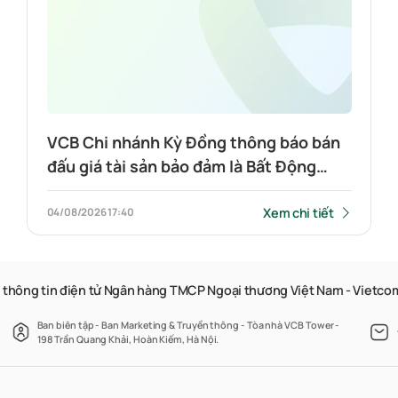
VCB Chi nhánh Kỳ Đồng thông báo bán
đấu giá tài sản bảo đảm là Bất Động
sản: Quyền sử dụng đất, quyền sở hữu
nhà ở và tài sản khác gắn liền với đất
Xem chi tiết
04/08/2026
17:40
và nhà xưởng tại số 18, đường số 32,
Khu Công nghiệp Việt Nam Singapore
IIA, phường Vĩnh Tân (trước đây là thị
 thông tin điện tử Ngân hàng TMCP Ngoại thương Việt Nam - Vietc
trấn Tân Bình, huyện Bắc Tân Uyên,
Ban biên tập - Ban Marketing & Truyền thông - Tòa nhà VCB Tower -
tỉnh Bình Dương), Thành phố Hồ Chí
198 Trần Quang Khải, Hoàn Kiếm, Hà Nội.
Minh