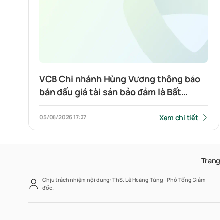
VCB Chi nhánh Hùng Vương thông báo
bán đấu giá tài sản bảo đảm là Bất
Động sản: Quyền sử dụng đất và tài
sản gắn liền với đất tại địa chỉ số 78
Xem chi tiết
05/08/2026
17:37
đường N2, Khu phố 3, Phường Phú
Hữu, Quận 9, TPHCM (nay là số 78
đường N2, Khu phố 18, Phường Long
Trang
Trường, Thành phố Hồ Chí Minh)
Chịu trách nhiệm nội dung: ThS. Lê Hoàng Tùng - Phó Tổng Giám
đốc.