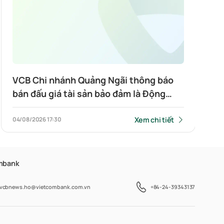
VCB Chi nhánh Quảng Ngãi thông báo
bán đấu giá tài sản bảo đảm là Động
sản: 02 Tàu cá số đăng ký QNg-98934-
TS và QNG-98936-TS Neo đậu tại Khu
Xem chi tiết
04/08/2026
17:30
vực âu thuyền địa chỉ: xã Hải Thịnh,
tỉnh Ninh Bình
ombank
vcbnews.ho@vietcombank.com.vn
+84-24-39343137