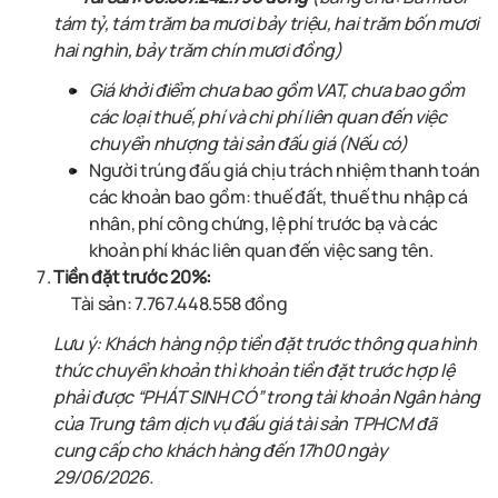
tám tỷ, tám trăm ba mươi bảy triệu, hai trăm bốn mươi
hai nghìn, bảy trăm chín mươi đồng)
Giá khởi điểm chưa bao gồm VAT, chưa bao gồm
các loại thuế, phí và chi phí liên quan đến việc
chuyển nhượng tài sản đấu giá (Nếu có)
Người trúng đấu giá chịu trách nhiệm thanh toán
các khoản bao gồm: thuế đất, thuế thu nhập cá
nhân, phí công chứng, lệ phí trước bạ và các
khoản phí khác liên quan đến việc sang tên
.
Tiền đặt trước 20%:
Tài sản: 7.767.448.558 đồng
Lưu ý: Khách hàng nộp tiền đặt trước thông qua hình
thức chuyển khoản thì khoản tiền đặt trước hợp lệ
phải được “PHÁT SINH CÓ” trong tài khoản Ngân hàng
của Trung tâm dịch vụ đấu giá tài sản TPHCM đã
cung cấp cho khách hàng đến 17h00 ngày
29/06/2026.