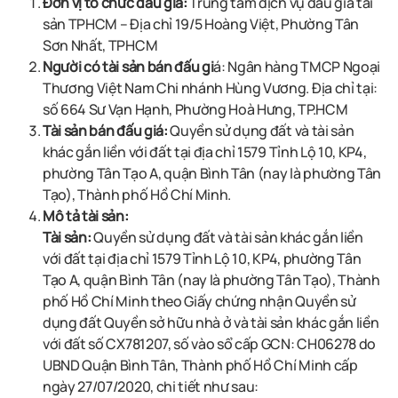
Đơn vị tổ chức đấu giá:
Trung tâm dịch vụ đấu giá tài
sản TPHCM – Địa chỉ 19/5 Hoàng Việt, Phường Tân
Sơn Nhất, TPHCM
Người có tài sản bán đấu gi
á: Ngân hàng TMCP Ngoại
Thương Việt Nam Chi nhánh
Hùng Vương
.
Địa chỉ tại:
số 664 Sư Vạn Hạnh, Phường Hoà Hưng, TP.HCM
Tài sản bán đấu giá:
Quyền sử dụng đất và tài sản
khác gắn liền với đất tại địa chỉ 1579 Tỉnh Lộ 10, KP4,
phường Tân Tạo A, quận Bình Tân
(nay là phường Tân
Tạo), Thành phố Hồ Chí Minh.
Mô tả tài sản:
Tài sản:
Quyền sử dụng đất và tài sản khác gắn liền
với đất tại địa chỉ 1579 Tỉnh Lộ 10, KP4, phường Tân
Tạo A, quận Bình Tân
(nay là phường Tân Tạo), Thành
phố Hồ Chí Minh theo Giấy chứng nhận Quyền sử
dụng đất Quyền sở hữu nhà ở và tài sản khác gắn liền
với đất số CX781207, số vào sổ cấp GCN: CH06278 do
UBND Quận Bình Tân, Thành phố Hồ Chí Minh cấp
ngày 27/07/2020
, chi tiết như sau: