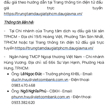
đấu giá theo hướng dẫn tại
Trang thông tin điện tử đấu
giá trực tuyến
https://trungtamdaugiatphcm.daugiavna.vn/
Thông tin liên hệ:
-
Tại Chi nhánh của Trung tâm dịch vụ đấu giá tài sản
TPHCM – Địa chỉ 19/5 Hoàng Việt, Phường Tân Sơn Nhất,
TPHCM hoặc tại
Trang thông tin điện tử đấu giá trực
tuyến
https://trungtamdaugiatphcm.daugiavna.vn/
-
Ngân hàng TMCP Ngoại thương Việt Nam – Chi nhánh
Hùng Vương
. Địa chỉ:
số
664 Sư Vạn Hạnh, Phường Hoà
Hưng, TP.HCM
:
Ông:
Lê Ngọc Đức
– Trưởng phòng KHBL - Email:
ducln.hvu@vietcombank.com.vn
- Điện thoại:
0983.470.468
Ông:
Ngô Nghĩa Phú
– CBKH - Email:
phunn.hvu@vietcombank.com.vn
- Điện thoại:
0933.382.620