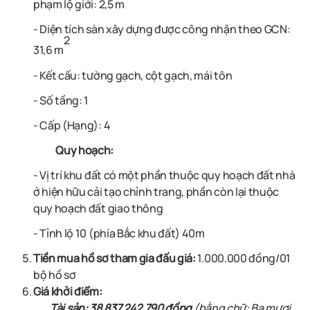
phạm lộ giới: 2,5 m
- Diện tích sàn xây dựng được công nhận theo GCN:
2
31,6 m
- Kết cấu: tường gạch, cột gạch, mái tôn
- Số tầng: 1
- Cấp (Hạng): 4
Quy hoạch:
- Vị trí khu đất có một phần thuộc quy hoạch đất nhà
ở hiện hữu cải tạo chỉnh trang, phần còn lại thuộc
quy hoạch đất giao thông
- Tỉnh lộ 10 (phía Bắc khu đất) 40m
Tiền mua hồ sơ tham gia đấu giá:
1.0
00.000 đồng/01
bộ hồ sơ
Giá khởi điểm:
Tài sản: 38.837.242.790 đồng
(bằng chữ: Ba mươi