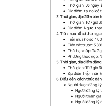
Thời gian: 03 ngày làm
Đia điểm: tại nơi có tài
Thời
gian
, địa điểm bán hồ 
Thời
gian:
Từ 7 giờ 30
Địa điểm: Người tham g
Tiền mua hồ sơ tham gia đấu
Tiền mua hồ sơ:
1.000
Tiền đặt trước:
3.889.
Thời hạn nộp: Từ 7 gi
Phương thức nộp: Ng
Thời gian, địa điểm đăng ký
Thời
gian:
Từ
7 giờ 30 
Địa điểm tiếp nhận hồ 
Điều kiện, cách thức đăng 
Người được đăng ký tha
Người đăng ký tham
Người tham gia đấ
Người đăng ký đấu 