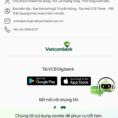
Chịu trách nhiệm nội dung: ThS. Lê Hoàng Tùng - Phó Tổng Giám đốc.
M
Ban biên tập - Ban Marketing & Truyền thông - Tòa nhà VCB Tower - 198
Trần Quang Khải, Hoàn Kiếm, Hà Nội.
vcbnews.ho@vietcombank.com.vn
+84-24-39343137
Tải VCB Digibank
Kết nối với chúng tôi:
Chúng tôi sử dụng cookie để phục vụ tốt hơn.