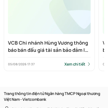
VCB Chi nhánh Hùng Vương thông
VC
báo bán đấu giá tài sản bảo đảm là
bá
Bất Động sản: Quyền sử dụng đất
Độ
và tài sản gắn liền với đất tại địa
qu
Xem chi tiết
05/08/2026
17:37
04
chỉ số 78 đường N2, Khu phố 3,
gắ
Phường Phú Hữu, Quận 9, TPHCM
18
(nay là số 78 đường N2, Khu phố 18,
Vi
Phường Long Trường, Thành phố
Vĩ
Trang thông tin điện tử Ngân hàng TMCP Ngoại thương
Việt Nam - Vietcombank
Hồ Chí Minh)
Bì
Bì