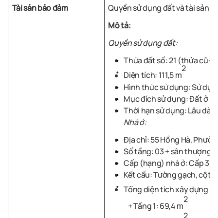
Tài sản bảo đảm
Quyền sử dụng đất và tài sản gắn
Mô tả:
Quyền sử dụng đất:
Thửa đất số: 21 (thửa cũ-1
2
Diện tích: 111,5 m
Hình thức sử dụng: Sử dụn
Mục đích sử dụng: Đất ở
Thời hạn sử dụng: Lâu dài
;
Nhà ở:
Địa chỉ: 55 Hồng Hà, Phườ
Số tầng: 03 + sân thượng
Cấp (hạng)
nhà ở
: Cấp
3
Kết cấu: Tường gạch, cột g
Tổng diện tích xây dựng th
2
+ Tầng 1: 69,4
m
2