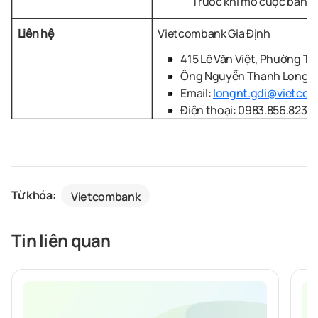
Trước khi mở cuộc bán đấu
Liên hệ
Vietcombank Gia Định
415 Lê Văn Việt, Phường T
Ông Nguyễn Thanh Long– 
Email:
longnt.gdi@vietco
Điện thoại: 0983.856.823
Từ khóa:
Vietcombank
Tin liên quan