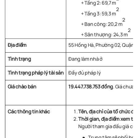
+ Tầng 2: 69,7
m
2
+ Tầng 3: 59,3
m
2
+ Ban công: 20,2 m
2
+ Sân thượng: 24,3 m
Địa điểm
55 Hồng Hà, Phường 02, Quận T
Tình trạng
Đang làm nhà ở
Tình trạng pháp lý tài sản
Đầy đủ pháp lý
Giá chào bán
19.447.738.753
đồng
.
Giá chưa b
Các thông tin khác
Tên, địa chỉ của tổ chức đấu
Thời
gian, địa điểm xem tài
Người tham gia đấu giá có t
Trung tâm sẽ phối hợp 