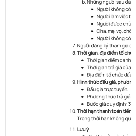
Những người sau đây k
Người không có nă
Người làm việc tro
Người được chủ sở 
Cha, mẹ, vợ, chồng
Người không có quy
Người đăng ký tham gia đấ
Thời gian, địa điểm tổ chứ
Thời gian
điểm danh:
T
Thời gian
trả giá của p
Địa điểm
tổ chức đấu g
Hình
thức đấu giá, phương 
Đấu giá trực tuyến.
Phương thức trả giá lê
Bước giá quy định: 30
Thời
hạn thanh toán tiền m
Trong thời hạn không quá 
Lưu ý