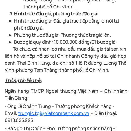
thành phố Hồ Chí Minh.
Hình thức đấu giá, phương thức đấu giá:
Hình thức đấu giá: Đấu giá trực tiếp bằng lời nói tại
phiên đấu giá.
Phương thức đấu giá: Phương thức trả giá lên.
Bước giá quy định:
10
.000.000 đồng/01 bước giá.
Tổ chức, cá nhân, có nhu cầu mua đấu giá tài sản xin
liên hệ và nộp hồ sơ tại
C
hi nhánh Công ty đấu giá hợp
danh
Thái Bình Hưng, địa chỉ: số 1 lô R đường Lương Thế
Vinh, phường Tam Thắng,
thành phố Hồ Chí Minh
.
Thông tin liên hệ:
Ngân hàng TMCP Ngoại thương Việt Nam – Chi nhánh
Tiền Giang:
- Ông Lê Chánh Trung – Trưởng phòng Khách hàng -
Email:
trunglc.tgi@vietcombank.com.vn
- Điện thoại:
0918.625.995
- Bà Ngô Thị Chúc – Phó Trưởng phòng Khách hàng -