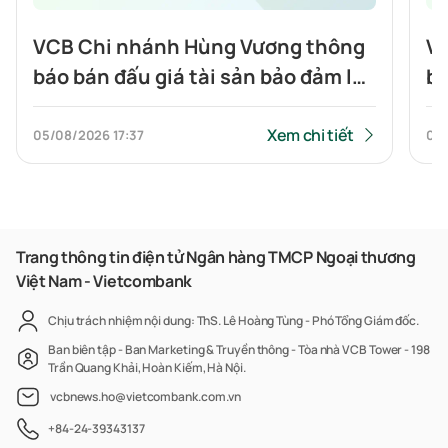
VCB Chi nhánh Hùng Vương thông
VC
báo bán đấu giá tài sản bảo đảm là
bá
Bất Động sản: Quyền sử dụng đất
Độ
và tài sản gắn liền với đất tại địa
qu
Xem chi tiết
05/08/2026
17:37
04
chỉ số 78 đường N2, Khu phố 3,
gắ
Phường Phú Hữu, Quận 9, TPHCM
18
(nay là số 78 đường N2, Khu phố 18,
Vi
Phường Long Trường, Thành phố
Vĩ
Trang thông tin điện tử Ngân hàng TMCP Ngoại thương
Việt Nam - Vietcombank
Hồ Chí Minh)
Bì
Bì
Chịu trách nhiệm nội dung: ThS. Lê Hoàng Tùng - Phó Tổng Giám đốc.
M
Ban biên tập - Ban Marketing & Truyền thông - Tòa nhà VCB Tower - 198
Trần Quang Khải, Hoàn Kiếm, Hà Nội.
vcbnews.ho@vietcombank.com.vn
+84-24-39343137