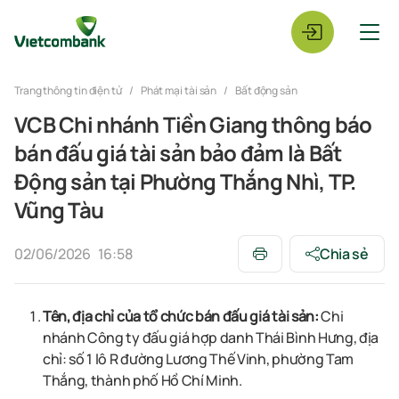
Trang thông tin điện tử
Phát mại tài sản
Bất động sản
VCB Chi nhánh Tiền Giang thông báo
bán đấu giá tài sản bảo đảm là Bất
Động sản tại Phường Thắng Nhì, TP.
Vũng Tàu
02/06/2026
16:58
Chia sẻ
Tên, địa chỉ của tổ chức bán đấu giá tài sản:
Chi
nhánh Công ty đấu giá hợp danh
Thái Bình Hưng, địa
chỉ: số 1 lô R đường Lương Thế Vinh, phường Tam
Thắng,
thành phố Hồ Chí Minh
.