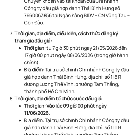
Chuyển khoản vào tài khoản của
C
hi nhánh
Công ty đấu giá hợp danh
Thái Bình Hưng
số
7660063856 tại Ngân hàng BIDV – CN Vũng Tàu –
Côn Đảo
.
Thời gian, địa điểm, điều kiện, cách thức đăng ký
tham gia đấu giá:
Thời gian
: từ
7
giờ
30
phút ngày
21/05
/2026 đến
17 giờ 00 phút ngày
08/06
/2026
(trong giờ hành
chính).
Địa điểm
: Tại trụ sở chính
C
hi nhánh Công ty đấu
giá hợp danh
Thái Bình Hưng, địa chỉ: số 1 lô R
đường Lương Thế Vinh, phường Tam Thắng,
thành phố Hồ Chí Minh.
Thời gian, địa điểm tổ chức cuộc đấu giá:
Thời gian:
Vào lúc
09
giờ 00 phút ngày
11/06/2026.
Địa điểm: Tại trụ sở chính
C
hi nhánh Công ty đấu
giá hợp danh
Thái Bình Hưng, địa chỉ: số 1 lô R
đường Lương Thế Vinh, phường Tam Thắng,