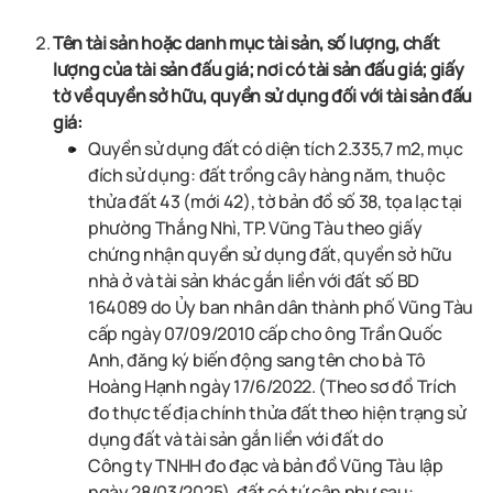
Tên tài sản hoặc danh mục tài sản, số lượng, chất
lượng của tài sản đấu giá; nơi có tài sản đấu giá; giấy
tờ về quyền sở hữu, quyền sử dụng đối với tài sản đấu
giá:
Quyền sử dụng đất có diện tích 2.335,7 m2, mục
đích sử dụng: đất trồng
cây hàng năm, thuộc
thửa đất 43 (mới 42), tờ bản đồ số 38, tọa lạc tại
phường
Thắng Nhì, TP. Vũng Tàu theo giấy
chứng nhận quyền sử dụng đất, quyền sở hữu
nhà ở và tài sản khác gắn liền với đất số BD
164089 do Ủy ban nhân dân thành
phố Vũng Tàu
cấp ngày 07/09/2010 cấp cho ông Trần Quốc
Anh, đăng ký biến
động sang tên cho bà Tô
Hoàng Hạnh ngày 17/6/2022. (Theo sơ đồ Trích
đo thực
tế địa chính thửa đất theo hiện trạng sử
dụng đất và tài sản gắn liền với đất do
Công ty TNHH đo đạc và bản đồ Vũng Tàu lập
ngày 28/03/2025), đất có tứ cận
như sau: