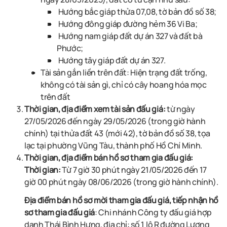
Hướng bắc giáp thửa 07,08, tờ bản đồ số 38;
Hướng đông giáp đường hẻm 36 Vi Ba;
Hướng nam giáp đất dự án 327 và đất bà
Phước;
Hướng tây giáp đất dự án 327.
Tài sản gắn liền trên đất:
Hiện trạng đất trống,
không có tài sản g
ì,
chỉ có cây hoang hóa mọc
trên đất
Thời gian, địa điểm xem tài sản đấu giá:
từ ngày
27/05
/2026 đến ngày
29/05
/2026
(trong giờ hành
chính) tại thửa đất 43 (mới 42), tờ bản đồ số 38, tọa
lạc tại phường Vũng Tàu, thành phố Hồ Chí Minh
.
Thời gian, địa điểm bán hồ sơ tham gia đấu giá:
Thời gian:
Từ 7 giờ 30 phút ngày
21/05
/2026 đến 17
giờ 00 phút ngày
08/06
/2026 (trong giờ hành chính).
Địa điểm bán hồ sơ mời tham gia đấu giá, tiếp nhận hồ
sơ tham gia đấu giá
:
C
hi nhánh Công ty đấu giá hợp
danh
Thái Bình Hưng, địa chỉ: số 1 lô R đường Lương