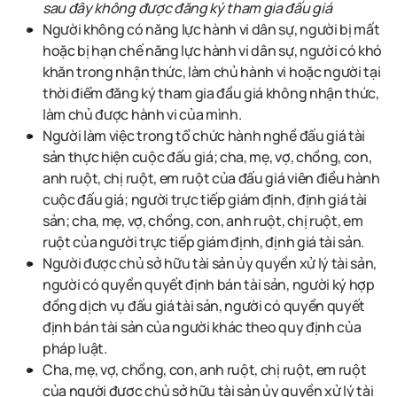
sau đây không được đăng ký tham gia đấu giá
Người không có năng lực hành vi dân sự, người bị mất
hoặc bị hạn chế năng lực hành vi dân sự, người có khó
khăn trong nhận thức, làm chủ hành vi hoặc người tại
thời điểm đăng ký th
a
m gia đầu giá không nhận thức,
làm chủ được hành vi của mình.
Người làm việc trong tổ chức
hành nghề
đấu giá
tài
sản
thực hiện cuộc đấu giá; cha, mẹ, vợ, chồng, con,
anh ruột, chị ruột, em ruột của đấu giá viên điều hành
cuộc đấu giá; người trực tiếp giám định, định giá tài
sản; cha, mẹ, vợ, chồng, con, anh ruột, chị ruột, em
ruột của người trực tiếp giám định, định giá tài sản.
Người được chủ sở hữu tài sản ủy quyền xử lý tài sản,
người có quyền quyết định bán
tài sản,
người ký hợp
đồng dịch vụ đấu giá
tài sản
, người có quyền quyết
định bán
tài sản
của người khác theo quy định của
pháp luật.
Cha, mẹ, vợ, chồng, con, anh ruột, chị ruột, em ruột
của người được chủ sở hữu
tài sản
ủy quyền xử lý
tài