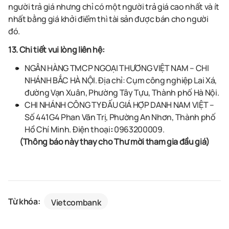
người trả giá nhưng chỉ có một người trả giá cao nhất và ít
nhất bằng giá khởi điểm thì tài sản được bán cho người
đó.
13. Chi tiết vui lòng liên hệ:
NGÂN HÀNG TMCP NGOẠI THƯƠNG VIỆT NAM – CHI
NHÁNH BẮC HÀ NỘI
. Địa chỉ: Cụm công nghiệp Lai Xá,
đường Vạn Xuân, Phường Tây Tựu, Thành phố Hà Nội.
CHI NHÁNH CÔNG TY ĐẤU GIÁ HỢP DANH NAM VIỆT –
Số 441G4 Phan Văn Trị, Phường An Nhơn, Thành phố
Hồ Chí Minh. Điện thoại
:
0963200009.
(Thông báo này thay cho Thư mời tham gia đầu giá)
Từ khóa:
Vietcombank