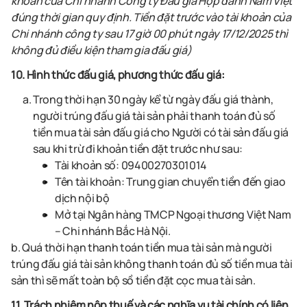
khoản của Chi nhánh Công ty Đấu giá Hợp danh Nam Việt
đúng thời gian quy định. Tiền đặt trước vào tài khoản của
Chi nhánh công ty sau 17 giờ 00 phút ngày 17/12/2025 thì
không đủ điều kiện tham gia đấu giá)
10. Hình thức đấu giá, phương thức đấu giá:
Trong thời hạn
30
ngày kể từ ngày đấu giá thành
,
người
trúng đấu giá
tài sản
phải
thanh toán
đủ số
tiền mua
tài sản
đấu giá
cho
Người có tài sản đấu giá
sau khi trừ đi khoản tiền đặt trước như sau:
Tài khoản số:
09400270301014
Tên tài khoản:
Trung gian chuyển tiền đến giao
dịch nội bộ
Mở tại
Ngân hàng TMCP Ngoại thương Việt Nam
– Chi nhánh Bắc Hà Nội
.
b. Quá thời hạn thanh
toán
tiền mua
tài sản
mà
người
trúng đấu giá
tài sản
không thanh toán đủ số tiền mua
tài
sản
thì sẽ mất toàn bộ sồ tiền đặt cọc mua
tài sản.
11. Trách nhiệm nộp thuế và các nghĩa vụ tài chính có liên