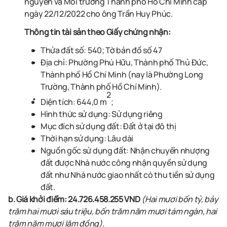
nguyển và Môi trường Thành phố Hồ Chí Minh cấp
ngày 22/12/2022 cho ông Trần Huy Phúc.
Thông tin tài sản theo Giấy chứng nhận:
Thửa đất số: 540; Tờ bản đồ số 47
Địa chỉ: Phường Phú Hữu, Thành phố Thủ Đức,
Thành phố Hồ Chí Minh (nay là Phường Long
Trường, Thành phố Hồ Chí Minh).
2
Diện tích: 644,0 m
;
Hình thức sử dụng: Sử dụng riêng
Mục đích sử dụng đất: Đất ở tại đô thị
Thời hạn sử dụng: Lâu dài
Nguồn gốc sử dụng đất: Nhận chuyển nhượng
đất được Nhà nước công nhận quyền sử dụng
đất như Nhà nước giao nhất có thu tiền sử dụng
đất
.
b. Giá khởi điểm
:
24.726.458.255 VND
(Hai mươi bốn tỷ, bảy
trăm hai mươi sáu triệu, bốn trăm năm mươi tám ngàn, hai
trăm năm mươi lăm đồng)
.