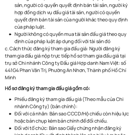
sản
, người có quyền quyết định bán
tài sản
, người ký
hợp đồng dịch vụ đấu giá
tài sản
, người có quyền
quyết định bán
tài sản
của người khác theo quy định
của pháp luật.
Người không có quyền mua
tài sản
đấu giá theo quy
định của pháp luật áp dụng đối với
tài sản đó
c. Cách thức đăng ký tham gia đấu giá: Người đăng ký
tham gia đấu giá nộp trực tiếp hồ sơ tham gia đấu giá tại
trụ sở
Chi nhánh Công ty Đấu giá Hợp danh Nam Việt
:
số
441G4 Phan Văn Trị, Phường An Nhơn, Thành phố Hồ Chí
Minh
Hồ sơ đăng ký tham gia đấu giá gồm có:
Phiếu đăng ký tham gia đấu giá (Theo mẫu của Chi
nhánh Công ty) (bản chính):
Đối với cá nhân: Bản sao CCCD/Hộ chiếu còn hiệu lực
hoặc bản chụp kèm bản chính để đối chiếu.
Đối với tổ chức: Bản sao
Giấy chứng nhận đăng ký