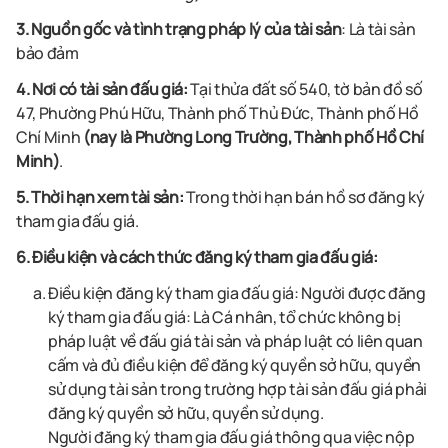
3. Nguồn gốc và tình trạng pháp lý của tài sản
:
Là
tài sản
bảo đảm
4. Nơi có tài sản đấu giá:
Tại
thửa đất số 540, tờ bản đồ số
47, Phường Phú Hữu, Thành phố Thủ Đức, Thành phố Hồ
Chí Minh
(nay là Phường Long Trường, Thành phố Hồ Chí
Minh)
.
5. Thời hạn xem tài sản:
Trong thời hạn bán hồ sơ đăng ký
tham gia đấu giá.
6. Điều kiện và cách thức đăng ký tham gia đấu giá:
Điều kiện đăng ký tham gia đấu giá: Người được đăng
ký tham gia đấu giá: Là Cá nhân, tổ chức không bị
pháp luật về đấu giá tài sản và pháp luật có liên quan
cấm và đủ điều kiện để đăng ký quyền sở hữu, quyền
sử dụng tài sản trong trường hợp tài sản đấu giá phải
đăng ký quyền sở hữu, quyền sử dụng.
Người đăng ký tham gia đấu giá thông qua việc nộp