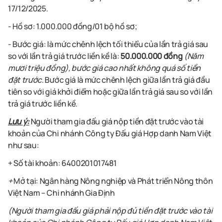
17/12/2025.
- Hồ sơ: 1.000.000 đồng/01 bộ hồ sơ;
-
Bước giá: là mức chênh lệch tối thiểu của lần trả giá sau
so với lần trả giá trước liền kề là:
50.000.000 đồng
(
Năm
mươi triệu đồng),
bước giá cao nhất không quá số tiền
đặt trước.
Bước giá là mức chênh lệch giữa lần trả giá đầu
tiên so với giá khởi điểm hoặc giữa lần trả giá sau so với lần
trả giá trước liền kề
.
Lưu ý:
Người tham gia đấu giá nộp tiền đặt trước vào tài
khoản của Chi nhánh Công ty Đấu giá Hợp danh Nam Việt
như sau:
+ Số tài khoản: 6400201017481
+
Mở tại: Ngân hàng Nông nghiệp và Phát triển Nông thôn
Việt Nam – Chi nhánh Gia Định
(Người tham gia đấu giá phải nộp đủ tiền đặt trước vào tài