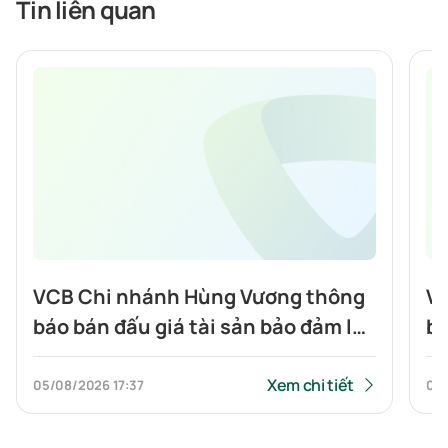
Tin liên quan
VCB Chi nhánh Hùng Vương thông
VC
báo bán đấu giá tài sản bảo đảm là
bá
Bất Động sản: Quyền sử dụng đất
Độ
và tài sản gắn liền với đất tại địa
qu
Xem chi tiết
05/08/2026
17:37
04
chỉ số 78 đường N2, Khu phố 3,
gắ
Phường Phú Hữu, Quận 9, TPHCM
18