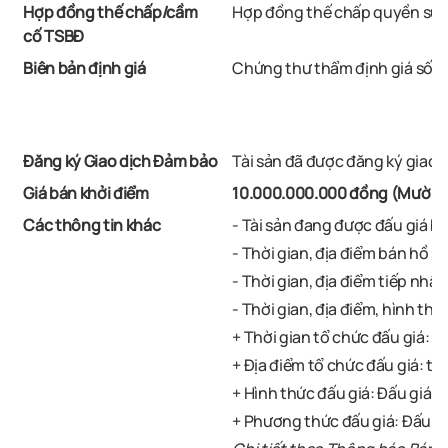
Hợp đồng thế chấp/cầm
Hợp đồng thế chấp quyền sử d
cố TSBĐ
Biên bản định giá
Chứng thư thẩm định giá số 13
Đăng ký Giao dịch Đảm bảo
Tài sản đã được đăng ký giao
Giá bán khởi điểm
10.000.000.000 đồng (Mười t
Các thông tin khác
- Tài sản đang được đấu giá bở
- Thời gian, địa điểm bán hồ s
- Thời gian, địa điểm tiếp nhậ
- Thời gian, địa điểm, hình th
+ Thời gian tổ chức đấu giá: V
+
Địa điểm tổ chức đấu giá:
tại
+ Hình thức đấu giá: Đấu giá b
+ Phương thức đấu giá: Đấu gi