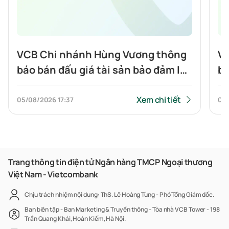
VCB Chi nhánh Hùng Vương thông
VC
báo bán đấu giá tài sản bảo đảm là
bá
Bất Động sản: Quyền sử dụng đất
Độ
và tài sản gắn liền với đất tại địa
qu
Xem chi tiết
05/08/2026
17:37
04
chỉ số 78 đường N2, Khu phố 3,
gắ
Phường Phú Hữu, Quận 9, TPHCM
18
(nay là số 78 đường N2, Khu phố 18,
Vi
Phường Long Trường, Thành phố
Vĩ
Trang thông tin điện tử Ngân hàng TMCP Ngoại thương
Việt Nam - Vietcombank
Hồ Chí Minh)
Bì
Bì
Chịu trách nhiệm nội dung: ThS. Lê Hoàng Tùng - Phó Tổng Giám đốc.
M
Ban biên tập - Ban Marketing & Truyền thông - Tòa nhà VCB Tower - 198
Trần Quang Khải, Hoàn Kiếm, Hà Nội.