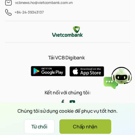
vcbnews.ho@vietcombank.com.vn
+84-24-39343137
Tải VCB Digibank
Kết nối với chúng tôi:
Chúng tôi sử dụng cookie để phục vụ tốt hơn.
© 2023 Bản quyền thuộc về Ngân hàng TMCP Ngoại thương Việt Nam
Từ chối
Chấp nhận
Xin chào
(Vietcombank)