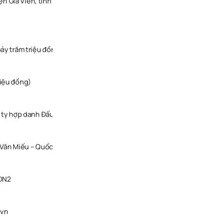
yện Gia Viễn, tỉnh Ninh Bình
bảy trăm triệu đồng)
riệu đồng)
 ty hợp danh Đấu giá Tuấn Linh (Số nhà 29, ngõ 40, đường Lê Thái Tổ
ng Văn Miếu – Quốc Tử Giám, Quận Đống Đa, Hà Nội
HDN2
.vn