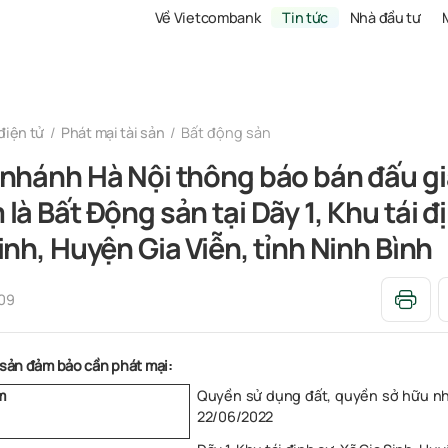
Về Vietcombank
Tin tức
Nhà đầu tư
điện tử
Phát mại tài sản
Bất động sản
nhánh Hà Nội thông báo bán đấu giá
là Bất Động sản tại Dãy 1, Khu tái đ
inh, Huyện Gia Viễn, tỉnh Ninh Bình
:09
 sản đảm bảo cần phát mại:
Quyền sử dụng đất, quyền sở hữu nhà
m
22/06/2022