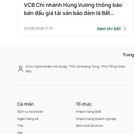
VCB Chi nhánh Hùng Vương thông báo
bán đấu giá tài sản bảo đảm là Bất
Động sản: Quyền sử dụng đất và tài
sản gắn liền với đất tại địa chỉ số 78
Xem chi tiết
05/08/2026
17:37
đường N2, Khu phố 3, Phường Phú
Hữu, Quận 9, TPHCM (nay là số 78
đường N2, Khu phố 18, Phường Long
Trang
Trường, Thành phố Hồ Chí Minh)
Chịu trách nhiệm nội dung: ThS. Lê Hoàng Tùng - Phó Tổng Giám
đốc.
Cá nhân
Tổ chức
Dịch vụ tài khoản
Khách hàng SME
Ngân hàng số
Khách hàng Doanh nghiệp
Thẻ
Định chế tài chính
Vay