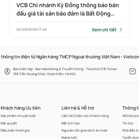
VCB Chi nhánh Kỳ Đồng thông báo bán
đấu giá tài sản bảo đảm là Bất Động
sản: Quyền sử dụng đất, quyền sở hữu
nhà ở và tài sản khác gắn liền với đất
Xem chi tiết
04/08/2026
17:40
và nhà xưởng tại số 18, đường số 32,
Khu Công nghiệp Việt Nam Singapore
IIA, phường Vĩnh Tân (trước đây là thị
 thông tin điện tử Ngân hàng TMCP Ngoại thương Việt Nam - Vietc
trấn Tân Bình, huyện Bắc Tân Uyên,
Ban biên tập - Ban Marketing & Truyền thông - Tòa nhà VCB Tower -
tỉnh Bình Dương), Thành phố Hồ Chí
198 Trần Quang Khải, Hoàn Kiếm, Hà Nội.
Minh
Khách hàng Ưu tiên
Liên hệ & Hỗ trợ
Thông t
Sản phẩm chuyên biệt
Liên hệ Chăm sóc Khách hàng
Về Vietco
Đặc quyền
Đặt lịch hẹn
Tin tức
Điều kiện tham gia
Nguyên tắc giao dịch an toàn
Nhà đầu t
Mạng lưới
Tuyển dụ