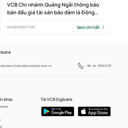
VCB Chi nhánh Quảng Ngãi thông báo
bán đấu giá tài sản bảo đảm là Động
sản: 02 Tàu cá số đăng ký QNg-98934-
TS và QNG-98936-TS Neo đậu tại Khu
Xem chi tiết
04/08/2026
17:30
vực âu thuyền địa chỉ: xã Hải Thịnh,
tỉnh Ninh Bình
ombank
vcbnews.ho@vietcombank.com.vn
+84-24-39343137
in khác
Tải VCB Digibank
mbank
ư
ng