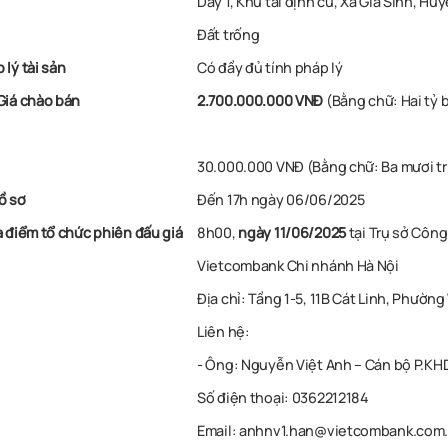
Dãy 1, Khu tái định cư, Xã Gia Sinh, Hu
Đất trống
 lý tài sản
Có đầy đủ tính pháp lý
 Giá chào bán
2.700.000.000 VNĐ
(Bằng chữ: Hai tỷ 
30.000.000 VNĐ (Bằng chữ: Ba mươi t
ồ sơ
Đến 17h ngày 06/06/2025
a điểm tổ chức phiên đấu giá
8h00,
ngày 11/06/2025
tại Trụ sở Công
Vietcombank Chi nhánh Hà Nội
Địa chỉ: Tầng 1-5, 11B Cát Linh, Phườ
Liên hệ:
- Ông: Nguyễn Việt Anh – Cán bộ P.K
Số điện thoại: 0362212184
Email: anhnv1.han@vietcombank.com