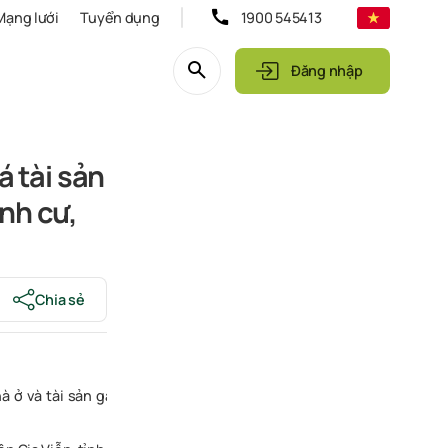
Mạng lưới
Tuyển dụng
1900 545413
Đăng nhập
 tài sản
ịnh cư,
Chia sẻ
 ở và tài sản gắn liền với đất số DG 031714, số vào sổ cấp GCN: 