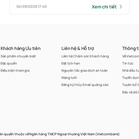
nhà ở và tài sản khác gắn liền với đất
Xem chi tiết
04/08/2026
17:40
và nhà xưởng tại số 18, đường số 32,
Khu Công nghiệp Việt Nam Singapore
IIA, phường Vĩnh Tân (trước đây là thị
trấn Tân Bình, huyện Bắc Tân Uyên,
Khách hàng Ưu tiên
Liên hệ & Hỗ trợ
Thông t
tỉnh Bình Dương), Thành phố Hồ Chí
Sản phẩm chuyên biệt
Liên hệ Chăm sóc Khách hàng
Về Vietco
Minh
Đặc quyền
Đặt lịch hẹn
Tin tức
Điều kiện tham gia
Nguyên tắc giao dịch an toàn
Nhà đầu t
Mạng lưới
Tuyển dụ
Đăng ký/Hủy Email quảng cáo
Tuyên bố 
Bảo vệ dữ 
ản quyền thuộc về Ngân hàng TMCP Ngoại thương Việt Nam (Vietcombank)