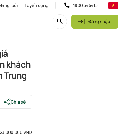
Mạng lưới
Tuyển dụng
1900 545413
Đăng nhập
iá
ản khách
n Trung
Chia sẻ
523.000.000 VND
.