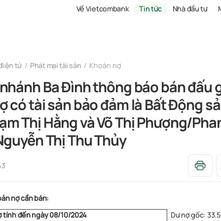
Về Vietcombank
Tin tức
Nhà đầu tư
điện tử
Phát mại tài sản
Khoản nợ
 nhánh Ba Đình thông báo bán đấu g
 có tài sản bảo đảm là Bất Động s
ạm Thị Hằng và Võ Thị Phượng/Pha
 Nguyễn Thị Thu Thủy
43
oản nợ cần bán:
Dư nợ gốc:
33.
 tính đến ngày 08/10/2024