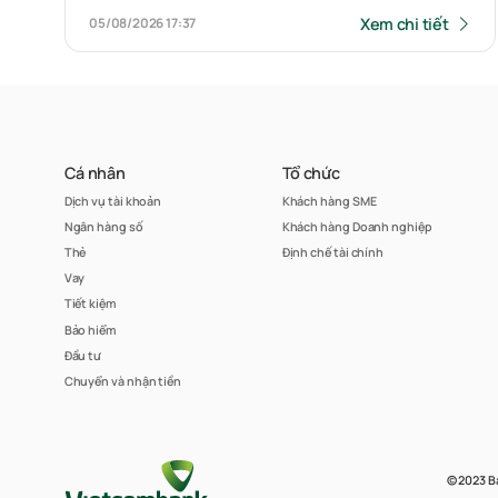
sản gắn liền với đất tại địa chỉ số 78
Xem chi tiết
05/08/2026
17:37
đường N2, Khu phố 3, Phường Phú
Hữu, Quận 9, TPHCM (nay là số 78
đường N2, Khu phố 18, Phường Long
Trường, Thành phố Hồ Chí Minh)
Cá nhân
Tổ chức
Dịch vụ tài khoản
Khách hàng SME
Ngân hàng số
Khách hàng Doanh nghiệp
Thẻ
Định chế tài chính
Vay
Tiết kiệm
Bảo hiểm
Đầu tư
Chuyển và nhận tiền
© 2023 B