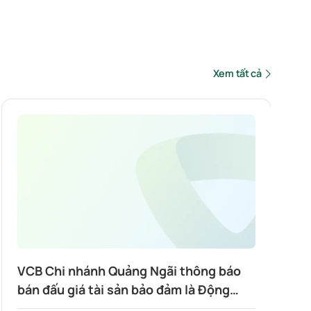
Xem tất cả
VCB Chi nhánh Quảng Ngãi thông báo
bán đấu giá tài sản bảo đảm là Động
sản: 02 Tàu cá số đăng ký QNg-98934-