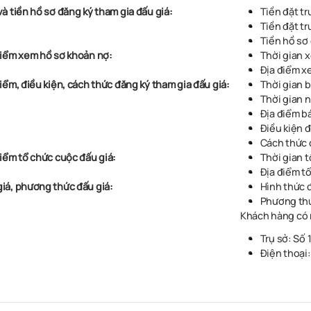
và tiền hồ sơ đăng ký tham gia đấu giá:
Tiền đặt t
Tiền đặt t
Tiền hồ sơ
 điểm xem hồ sơ khoản nợ:
Thời gian x
Địa điểm x
điểm, điều kiện, cách thức đăng ký tham gia đấu giá:
Thời gian
b
Thời gian 
Địa điểm b
Điều kiện đ
Cách thức 
điểm tổ chức cuộc đấu giá:
Thời gian t
Địa điểm t
giá, phương thức đấu giá:
Hình thức đ
Phương thứ
Khách hàng có n
Trụ sở: Số
Điện thoại: