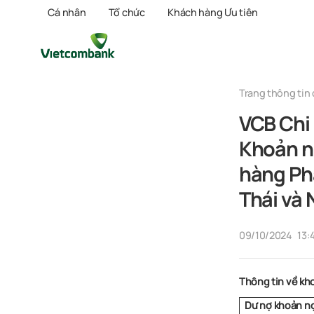
Cá nhân
Tổ chức
Khách hàng Ưu tiên
Trang thông tin 
VCB Chi
Khoản nợ
hàng Ph
Thái và
09/10/2024
13:
Thông tin về kh
Dư nợ khoản nợ