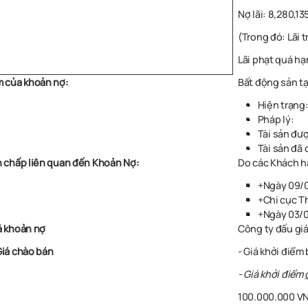
Nợ lãi: 8,280,1
(Trong đó: Lãi 
Lãi phạt quá hạ
m của khoản nợ
:
Bất động sản tạ
Hiện trạng:
Pháp lý:
Tài sản đư
Tài sản đã
h chấp liên quan đến Khoản Nợ:
Do
các Khách h
+
Ngày 09/0
+
Chi cục T
+
Ngày 03/0
á khoản nợ
Công ty đấu gi
Giá chào bán
- Giá khởi điểm 
- Giá khởi điểm
100.000.000 VN