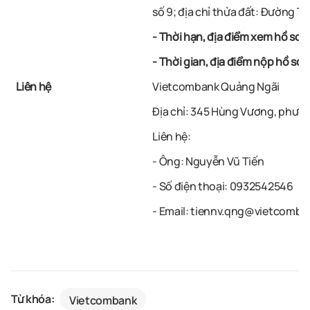
số 9; địa chỉ thửa đất: Đường 
- Thời hạn, địa điểm xem hồ sơ, 
- Thời gian, địa điểm nộp hồ sơ 
Liên hệ
Vietcombank Quảng Ngãi
Địa chỉ: 345 Hùng Vương, phườ
Liên hệ:
- Ông: Nguyễn Vũ Tiến
- Số điện thoại: 0932542546
- Email: tiennv.qng@vietcomb
Từ khóa:
Vietcombank