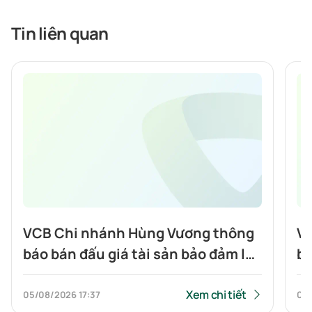
Tin liên quan
VCB Chi nhánh Hùng Vương thông
VC
báo bán đấu giá tài sản bảo đảm là
bá
Bất Động sản: Quyền sử dụng đất
Độ
và tài sản gắn liền với đất tại địa
qu
Xem chi tiết
05/08/2026
17:37
04