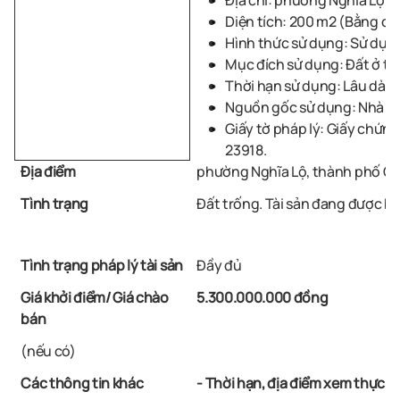
Địa chỉ: phường Nghĩa Lộ, 
Diện tích: 200 m2 (Bằng ch
Hình thức sử dụng: Sử dụng
Mục đích sử dụng: Đất ở tại
Thời hạn sử dụng: Lâu dài.
Nguồn gốc sử dụng: Nhà nướ
Giấy tờ pháp lý: Giấy chứn
23918.
Địa điểm
phường Nghĩa Lộ, thành phố Qu
Tình trạng
Đất trống. Tài sản đang được b
Tình trạng pháp lý tài sản
Đầy đủ
Giá khởi điểm/ Giá chào
5.300.000.000 đồng
bán
(nếu có)
Các thông tin khác
- Thời hạn, địa điểm xem thực tế