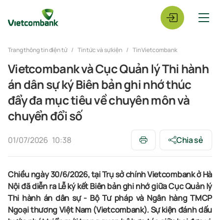
Trang thông tin điện tử
Tin tức và sự kiện
Tin Vietcombank
Vietcombank và Cục Quản lý Thi hành
án dân sự ký Biên bản ghi nhớ thúc
đẩy đa mục tiêu về chuyên môn và
chuyển đổi số
01/07/2026
10:38
Chia sẻ
Chiều ngày
30
/6/2026
, tại Trụ sở chính Vietcombank ở Hà
Nội đã diễn ra Lễ ký kết Biên bản ghi nhớ giữa Cục Quản lý
Thi hành án dân sự - Bộ Tư pháp và Ngân hàng TMCP
Ngoại thương Việt Nam (Vietcombank). Sự kiện đánh dấu