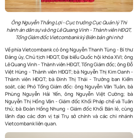
Ông Nguyễn Thắng Lợi - Cục trưởng Cục Quản lý Thi
hành án dân sự và ông Lê Quang Vinh - Thành viên HĐQT,
Tổng Giám đốc Vietcombank ký Biên bản ghi nhớ
Về phía Vietcombank có ông Nguyễn Thanh Tùng - Bí thư
Đảng ủy, Chủ tịch HĐQT, Đại biểu Quốc hội khóa XVI; ông
Lê Quang Vinh - Thành viên HĐQT, Tổng Giám đốc; ông Đỗ
Việt Hùng - Thành viên HĐQT; bà Nguyễn Thị Kim Oanh -
Thành viên HĐQT; bà Đinh Thị Thái - Trưởng ban Kiểm
soát, các Phó Tổng Giám đốc: ông Nguyễn Văn Tuân, bà
Phùng Nguyễn Hải Yến, ông Nguyễn Việt Cường; bà
Nguyễn Thị Hồng Vân - Giám đốc Khối Pháp chế và Tuân
thủ; bà Đoàn Hồng Nhung - Giám đốc Khối Bán lẻ, cùng
lãnh đạo các đơn vị tại Trụ sở chính và các chi nhánh
Vietcombank liên quan.