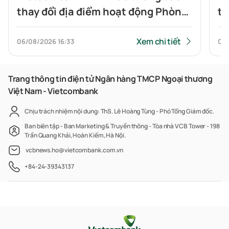
thay đổi địa điểm hoạt động Phòng
th
giao dịch Tiên Du
gi
Xem chi tiết
06/08/2026
16:33
06
Trang thông tin điện tử Ngân hàng TMCP Ngoại thương
Việt Nam - Vietcombank
Chịu trách nhiệm nội dung: ThS. Lê Hoàng Tùng - Phó Tổng Giám đốc.
Ban biên tập - Ban Marketing & Truyền thông - Tòa nhà VCB Tower - 198
Trần Quang Khải, Hoàn Kiếm, Hà Nội.
vcbnews.ho@vietcombank.com.vn
+84-24-39343137