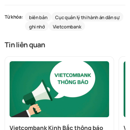
Từ khóa:
biên bản
Cục quản lý thi hành án dân sự
ghi nhớ
Vietcombank
Tin liên quan
Vietcombank Kinh Bắc thông báo
Vi