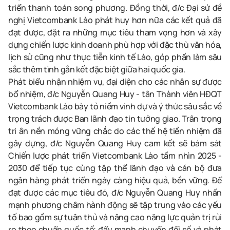
triển thanh toán song phương. Đồng thời, đ/c Đại sứ đề
nghị Vietcombank Lào phát huy hơn nữa các kết quả đã
đạt được, đặt ra những mục tiêu tham vọng hơn và xây
dựng chiến lược kinh doanh phù hợp với đặc thù văn hóa,
lịch sử cũng như thực tiễn kinh tế Lào, góp phần làm sâu
sắc thêm tình gắn kết đặc biệt giữa hai quốc gia.
Phát biểu nhận nhiệm vụ, đại diện cho các nhân sự được
bổ nhiệm, đ/c Nguyễn Quang Huy - tân Thành viên HĐQT
Vietcombank Lào bày tỏ niềm vinh dự và ý thức sâu sắc về
trọng trách được Ban lãnh đạo tin tưởng giao. Trân trọng
tri ân nền móng vững chắc do các thế hệ tiền nhiệm đã
gây dựng, đ/c Nguyễn Quang Huy cam kết sẽ bám sát
Chiến lược phát triển Vietcombank Lào tầm nhìn 2025 -
2030 để tiếp tục cùng tập thể lãnh đạo và cán bộ đưa
ngân hàng phát triển ngày càng hiệu quả, bền vững. Để
đạt được các mục tiêu đó, đ/c Nguyễn Quang Huy nhấn
mạnh phương châm hành động sẽ tập trung vào các yếu
tố bao gồm sự tuân thủ và nâng cao năng lực quản trị rủi
ro theo chuẩn quốc tế; đẩy mạnh chuyển đổi số và phát