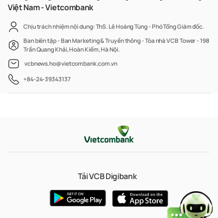
Việt Nam - Vietcombank
Chịu trách nhiệm nội dung: ThS. Lê Hoàng Tùng - Phó Tổng Giám đốc.
Ban biên tập - Ban Marketing & Truyền thông - Tòa nhà VCB Tower - 198
Trần Quang Khải, Hoàn Kiếm, Hà Nội.
vcbnews.ho@vietcombank.com.vn
+84-24-39343137
Tải VCB Digibank