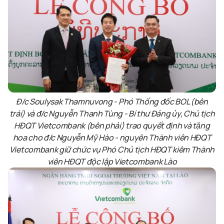
Đ/c Soulysak Thamnuvong - Phó Thống đốc BOL (bên
trái) và đ/c Nguyễn Thanh Tùng - Bí thư Đảng ủy, Chủ tịch
HĐQT Vietcombank (bên phải) trao quyết định và tặng
hoa cho đ/c Nguyễn Mỹ Hào - nguyên Thành viên HĐQT
Vietcombank giữ chức vụ Phó Chủ tịch HĐQT kiêm Thành
viên HĐQT độc lập Vietcombank Lào