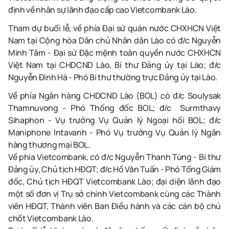
định về nhân sự lãnh đạo cấp cao Vietcombank Lào.
Tham dự buổi lễ, về phía
Đại sứ quán nước CHXHCN Việt
Nam tại Cộng hòa Dân chủ Nhân dân Lào
có đ/c Nguyễn
Minh Tâm - Đại sứ Đặc mệnh toàn quyền nước CHXHCN
Việt Nam tại CHDCND Lào, Bí thư Đảng ủy tại Lào; đ/c
Nguyễn Đình Hà - Phó Bí thư thường trực Đảng ủy tại Lào.
Về phía Ngân hàng CHDCND Lào (BOL) có đ/c Soulysak
Thamnuvong - Phó Thống đốc BOL; đ/c ⁠ Surmthavy
Sihaphon - Vụ trưởng Vụ Quản lý Ngoại hối BOL; đ/c
Maniphone Intavanh - Phó Vụ trưởng Vụ Quản lý Ngân
hàng thương mại BOL.
Về phía Vietcombank, có đ/c Nguyễn Thanh Tùng - Bí thư
Đảng ủy, Chủ tịch HĐQT; đ/c Hồ Văn Tuấn - Phó Tổng Giám
đốc, Chủ tịch HĐQT Vietcombank Lào; đại diện lãnh đạo
một số đơn vị Trụ sở chính Vietcombank cùng các Thành
viên HĐQT, Thành viên Ban Điều hành và các cán bộ chủ
chốt Vietcombank Lào.