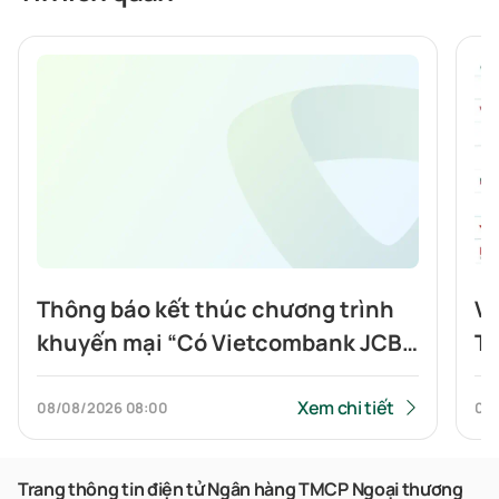
Thông báo kết thúc chương trình
Vi
khuyến mại “Có Vietcombank JCB,
To
Highlands nửa giá”
tí
Xem chi tiết
08/08/2026
08:00
07
Trang thông tin điện tử Ngân hàng TMCP Ngoại thương