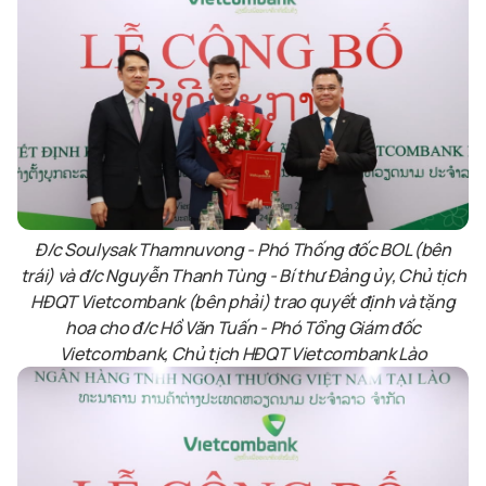
Đ/c Soulysak Thamnuvong - Phó Thống đốc BOL (bên
trái) và đ/c Nguyễn Thanh Tùng - Bí thư Đảng ủy, Chủ tịch
HĐQT Vietcombank (bên phải) trao quyết định và tặng
hoa cho đ/c Hồ Văn Tuấn - Phó Tổng Giám đốc
Vietcombank, Chủ tịch HĐQT Vietcombank Lào