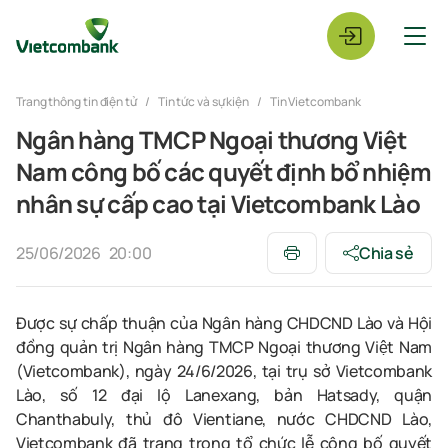
Trang thông tin điện tử
Tin tức và sự kiện
Tin Vietcombank
Ngân hàng TMCP Ngoại thương Việt
Nam công bố các quyết định bổ nhiệm
nhân sự cấp cao tại Vietcombank Lào
25/06/2026
20:00
Chia sẻ
Được sự chấp thuận của Ngân hàng CHDCND Lào và Hội
đồng quản trị Ngân hàng TMCP Ngoại thương Việt Nam
(Vietcombank), ngày 24/6/2026, tại trụ sở Vietcombank
Lào, số 12 đại lộ Lanexang, bản Hatsady, quận
Chanthabuly, thủ đô Vientiane, nước CHDCND Lào,
Vietcombank đã trang trọng tổ chức lễ công bố quyết