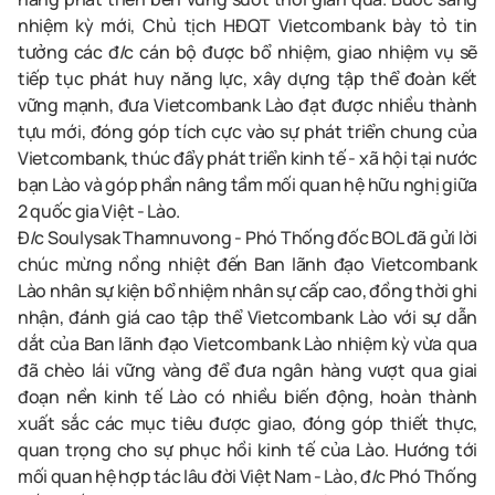
nhiệm kỳ mới, Chủ tịch HĐQT Vietcombank bày tỏ tin
tưởng các đ/c cán bộ được bổ nhiệm, giao nhiệm vụ sẽ
tiếp tục phát huy năng lực, xây dựng tập thể đoàn kết
vững mạnh, đưa Vietcombank Lào đạt được nhiều thành
tựu mới, đóng góp tích cực vào sự phát triển chung của
Vietcombank, thúc đẩy phát triển kinh tế - xã hội tại nước
bạn Lào và góp phần nâng tầm mối quan hệ hữu nghị giữa
2 quốc gia Việt - Lào.
Đ/c Soulysak Thamnuvong - Phó Thống đốc BOL đã gửi lời
chúc mừng nồng nhiệt đến Ban lãnh đạo Vietcombank
Lào nhân sự kiện bổ nhiệm nhân sự cấp cao, đồng thời ghi
nhận, đánh giá cao tập thể Vietcombank Lào với sự dẫn
dắt của Ban lãnh đạo Vietcombank Lào nhiệm kỳ vừa qua
đã chèo lái vững vàng để đưa ngân hàng vượt qua giai
đoạn nền kinh tế Lào có nhiều biến động, hoàn thành
xuất sắc các mục tiêu được giao, đóng góp thiết thực,
quan trọng cho sự phục hồi kinh tế của Lào. Hướng tới
mối quan hệ hợp tác lâu đời Việt Nam - Lào, đ/c Phó Thống