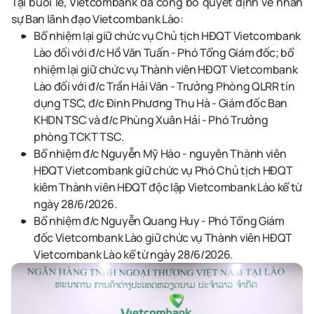
Tại buổi lễ, Vietcombank đã công bố quyết định về nhân
sự Ban lãnh đạo Vietcombank Lào:
Bổ nhiệm lại giữ chức vụ Chủ tịch HĐQT Vietcombank
Lào đối với đ/c Hồ Văn Tuấn - Phó Tổng Giám đốc; bổ
nhiệm lại giữ chức vụ Thành viên HĐQT Vietcombank
Lào đối với đ/c Trần Hải Vân - Trưởng Phòng QLRR tín
dụng TSC, đ/c Đinh Phương Thu Hà - Giám đốc Ban
KHDN TSC và đ/c Phùng Xuân Hải - Phó Trưởng
phòng TCKT TSC.
Bổ nhiệm đ/c Nguyễn Mỹ Hào - nguyên Thành viên
HĐQT Vietcombank giữ chức vụ Phó Chủ tịch HĐQT
kiêm Thành viên HĐQT độc lập Vietcombank Lào kể từ
ngày 28/6/2026.
Bổ nhiệm đ/c Nguyễn Quang Huy - Phó Tổng Giám
đốc Vietcombank Lào giữ chức vụ Thành viên HĐQT
Vietcombank Lào kể từ ngày 28/6/2026.