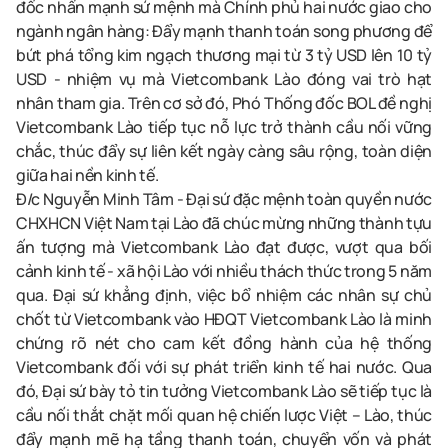
đốc nhấn mạnh sứ mệnh mà Chính phủ hai nước giao cho
ngành ngân hàng: Đẩy mạnh thanh toán song phương để
bứt phá tổng kim ngạch thương mại từ 3 tỷ USD lên 10 tỷ
USD - nhiệm vụ mà Vietcombank Lào đóng vai trò hạt
nhân tham gia. Trên cơ sở đó, Phó Thống đốc BOL đề nghị
Vietcombank Lào tiếp tục nỗ lực trở thành cầu nối vững
chắc, thúc đẩy sự liên kết ngày càng sâu rộng, toàn diện
giữa hai nền kinh tế.
Đ/c Nguyễn Minh Tâm - Đại sứ đặc mệnh toàn quyền nước
CHXHCN Việt Nam tại Lào đã chúc mừng những thành tựu
ấn tượng mà Vietcombank Lào đạt được, vượt qua bối
cảnh kinh tế - xã hội Lào với nhiều thách thức trong 5 năm
qua. Đại sứ khẳng định, việc bổ nhiệm các nhân sự chủ
chốt từ Vietcombank vào HĐQT Vietcombank Lào là minh
chứng rõ nét cho cam kết đồng hành của hệ thống
Vietcombank đối với sự phát triển kinh tế hai nước. Qua
đó, Đại sứ bày tỏ tin tưởng Vietcombank Lào sẽ tiếp tục là
cầu nối thắt chặt mối quan hệ chiến lược Việt – Lào, thúc
đẩy mạnh mẽ hạ tầng thanh toán, chuyển vốn và phát