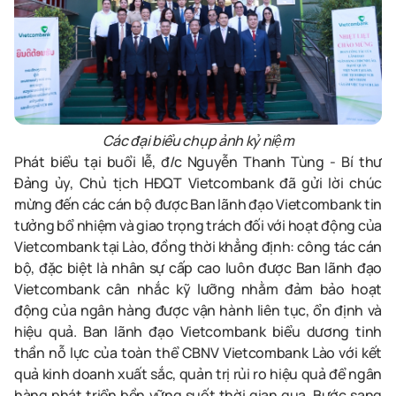
Các đại biểu chụp ảnh kỷ niệm
Phát biểu tại buổi lễ, đ/c Nguyễn Thanh Tùng - Bí thư
Đảng ủy, Chủ tịch HĐQT Vietcombank đã gửi lời chúc
mừng đến các cán bộ được Ban lãnh đạo Vietcombank tin
tưởng bổ nhiệm và giao trọng trách đối với hoạt động của
Vietcombank tại Lào, đồng thời khẳng định: công tác cán
bộ, đặc biệt là nhân sự cấp cao luôn được Ban lãnh đạo
Vietcombank cân nhắc kỹ lưỡng nhằm đảm bảo hoạt
động của ngân hàng được vận hành liên tục, ổn định và
hiệu quả. Ban lãnh đạo Vietcombank biểu dương tinh
thần nỗ lực của toàn thể CBNV Vietcombank Lào với kết
quả kinh doanh xuất sắc, quản trị rủi ro hiệu quả để ngân
hàng phát triển bền vững suốt thời gian qua. Bước sang