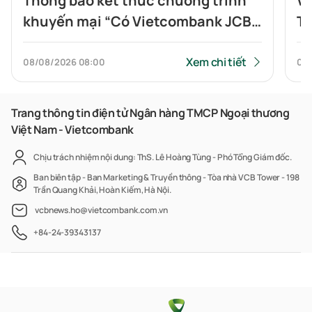
Thông báo kết thúc chương trình
Vi
khuyến mại “Có Vietcombank JCB,
To
Highlands nửa giá”
tí
Xem chi tiết
08/08/2026
08:00
07
Trang thông tin điện tử Ngân hàng TMCP Ngoại thương
Việt Nam - Vietcombank
Chịu trách nhiệm nội dung: ThS. Lê Hoàng Tùng - Phó Tổng Giám đốc.
Ban biên tập - Ban Marketing & Truyền thông - Tòa nhà VCB Tower - 198
Trần Quang Khải, Hoàn Kiếm, Hà Nội.
vcbnews.ho@vietcombank.com.vn
+84-24-39343137