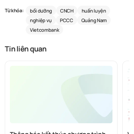
Từ khóa:
bồi dưỡng
CNCH
huấn luyện
nghiệp vụ
PCCC
Quảng Nam
Vietcombank
Tin liên quan