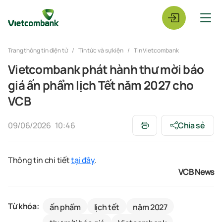
Trang thông tin điện tử
Tin tức và sự kiện
Tin Vietcombank
Vietcombank phát hành thư mời báo
giá ấn phẩm lịch Tết năm 2027 cho
VCB
09/06/2026
10:46
Chia sẻ
Thông tin
chi tiết
tại đây
.
VCB News
Từ khóa:
ấn phẩm
lịch tết
năm 2027