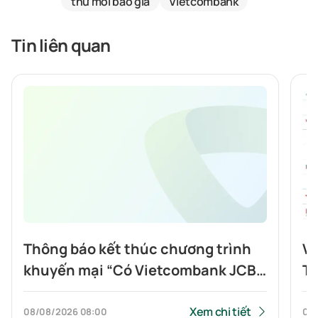
thư mời báo giá
Vietcombank
Tin liên quan
Thông báo kết thúc chương trình
Vi
khuyến mại “Có Vietcombank JCB,
To
Highlands nửa giá”
tí
Xem chi tiết
08/08/2026
08:00
07