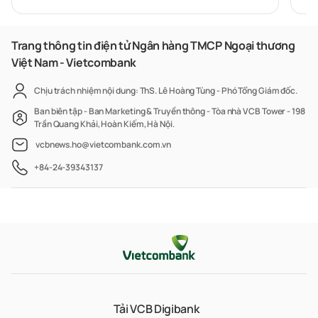
Trang thông tin điện tử Ngân hàng TMCP Ngoại thương
Việt Nam - Vietcombank
Chịu trách nhiệm nội dung: ThS. Lê Hoàng Tùng - Phó Tổng Giám đốc.
Ban biên tập - Ban Marketing & Truyền thông - Tòa nhà VCB Tower - 198
Trần Quang Khải, Hoàn Kiếm, Hà Nội.
vcbnews.ho@vietcombank.com.vn
+84-24-39343137
Tải VCB Digibank