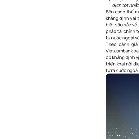
dịch tốt nhấ
Bên cạnh thế mạ
khẳng định vai 
biết sâu sắc về
pháp tài chính 
tư nước ngoài v
Theo đánh giá 
Vietcombank bao
đó khẳng định v
triển khai nội đ
tư ra nước ngoài