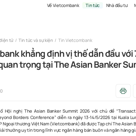
Về Vietcombank
Tin tức
Nhà đầu tư
điện tử
Tin tức và sự kiện
Tin Vietcombank
ank khẳng định vị thế dẫn đầu với 7
quan trọng tại The Asian Banker S
10
ổ Hội nghị The Asian Banker Summit 2026 với chủ đề “Transact
yond Borders Conference” diễn ra ngày 13-14/5/2026 tại Kuala Lu
Ngoại thương Việt Nam (Vietcombank) đã được Tạp chí The Asian B
iải thưởng uy tín trong lĩnh vực ngân hàng bán buôn và ngân hàng gi