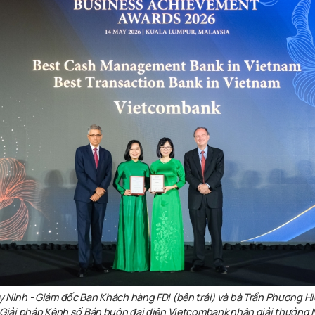
y Ninh
-
Giám đốc Ban Khách hàng FDI
(bên trái)
và
bà
Trần Phương Hi
Giải pháp Kênh số Bán buôn đại diện Vietcombank nhận giải thưởng 