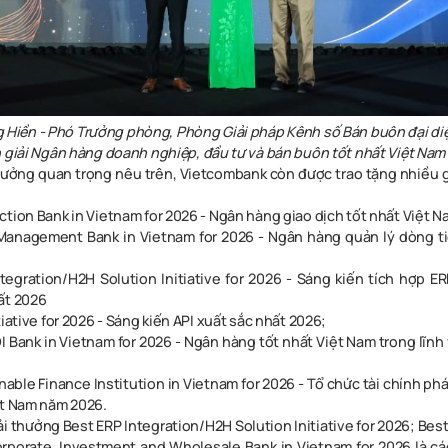
g Hiền
-
Phó Trưởng phòng, Phòng Giải pháp Kênh số Bán buôn đại d
 giải Ngân hàng doanh nghiệp, đầu tư và bán buôn tốt nhất Việt Nam
hưởng quan trọng nêu trên, Vietcombank còn được trao tặng nhiều 
ction Bank in Vietnam for 2026 - Ngân hàng giao dịch tốt nhất Việt 
anagement Bank in Vietnam for 2026 - Ngân hàng quản lý dòng ti
tegration/H2H Solution Initiative for 2026 - Sáng kiến tích hợp E
ất 2026
tiative for 2026 - Sáng kiến API xuất sắc nhất 2026;
I Bank in Vietnam for 2026 - Ngân hàng tốt nhất Việt Nam trong lĩnh
nable Finance Institution in Vietnam for 2026 - Tổ chức tài chính ph
ệt Nam năm 2026.
ải thưởng Best ERP Integration/H2H Solution Initiative for 2026; Best A
rporate, Investment and Wholesale Bank in Vietnam for 2026 là cá