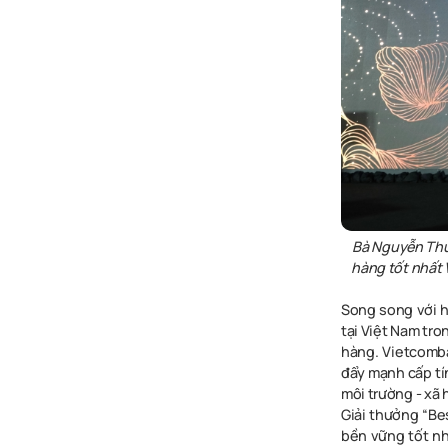
Bà Nguyễn Th
hàng tốt nhất 
Song song với 
tại Việt Nam tro
hàng. Vietcomba
đẩy mạnh cấp tín
môi trường - xã 
Giải thưởng “Bes
bền vững tốt nh