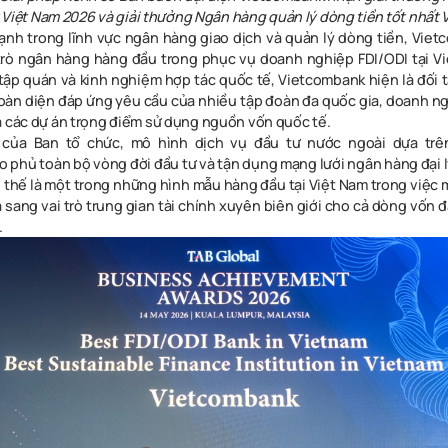
t Việt Nam 2026 và giải thưởng Ngân hàng quản lý dòng tiền tốt nhất 
nh trong lĩnh vực ngân hàng giao dịch và quản lý dòng tiền, Viet
trò ngân hàng hàng đầu trong phục vụ doanh nghiệp FDI/ODI tại Vi
 tập quán và kinh nghiệm hợp tác quốc tế, Vietcombank hiện là đối t
toàn diện đáp ứng yêu cầu của nhiều tập đoàn đa quốc gia, doanh n
à các dự án trọng điểm sử dụng nguồn vốn quốc tế.
của Ban tổ chức, mô hình dịch vụ đầu tư nước ngoài dựa trê
 phủ toàn bộ vòng đời đầu tư và tận dụng mạng lưới ngân hàng đại l
ị thế là một trong những hình mẫu hàng đầu tại Việt Nam trong việc 
ịa sang vai trò trung gian tài chính xuyên biên giới cho cả dòng vốn 
.