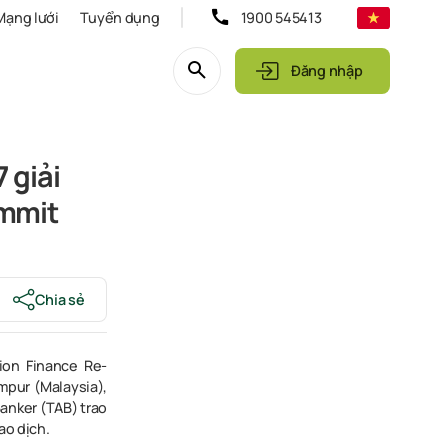
Mạng lưới
Tuyển dụng
1900 545413
Đăng nhập
 giải
ummit
Chia sẻ
ion Finance Re-
mpur (Malaysia),
anker (TAB) trao
ao dịch.