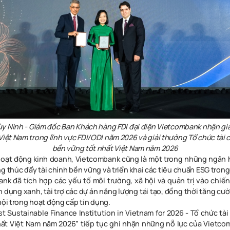
ùy Ninh
-
Giám đốc Ban Khách hàng FDI đại diện Vietcombank nhận gi
Việt Nam trong lĩnh vực FDI/ODI năm 2026 và giải thưởng Tổ chức tài c
bền vững tốt nhất Việt Nam năm 2026
hoạt động kinh doanh, Vietcombank cũng là một trong những ngân 
ng thúc đẩy tài chính bền vững và triển khai các tiêu chuẩn ESG tro
nk đã tích hợp các yếu tố môi trường, xã hội và quản trị vào chiến 
 dụng xanh, tài trợ các dự án năng lượng tái tạo, đồng thời tăng cườn
hội trong hoạt động cấp tín dụng.
t Sustainable Finance Institution in Vietnam for 2026 - Tổ chức tài
ất Việt Nam năm 2026” tiếp tục ghi nhận những nỗ lực của Vietco