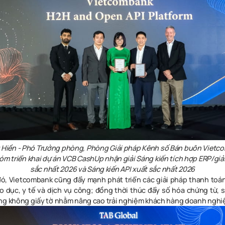
 Hiền
-
Phó Trưởng phòng, Phòng Giải pháp Kênh số Bán buôn
Vietc
óm triển khai dự án VCB CashUp nhận giải Sáng kiến tích hợp ERP/gi
sắc nhất 2026 và Sáng kiến API xuất sắc nhất 2026
ó, Vietcombank cũng đẩy mạnh phát triển các giải pháp thanh toá
áo dục, y tế và dịch vụ công; đồng thời thúc đẩy số hóa chứng từ, s
ng không giấy tờ nhằm nâng cao trải nghiệm khách hàng doanh nghi