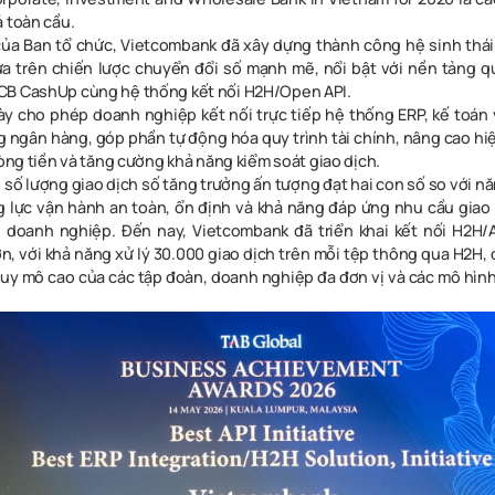
á toàn cầu.
ủa Ban tổ chức, Vietcombank đã xây dựng thành công hệ sinh thá
ựa trên chiến lược chuyển đổi số mạnh mẽ, nổi bật với nền tảng q
CB CashUp cùng hệ thống kết nối H2H/Open API.
ày cho phép doanh nghiệp kết nối trực tiếp hệ thống ERP, kế toán 
g ngân hàng, góp phần tự động hóa quy trình tài chính, nâng cao hi
dòng tiền và tăng cường khả năng kiểm soát giao dịch.
số lượng giao dịch số tăng trưởng ấn tượng đạt hai con số so với nă
 lực vận hành an toàn, ổn định và khả năng đáp ứng nhu cầu giao
 doanh nghiệp. Đến nay, Vietcombank đã triển khai kết nối H2H/
n, với khả năng xử lý 30.000 giao dịch trên mỗi tệp thông qua H2H,
 quy mô cao của các tập đoàn, doanh nghiệp đa đơn vị và các mô hình