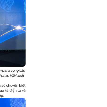
ombank
cùng các
ải pháp H2H xuất
n số chuyên biệt
ao kê điện tử và
ệp.