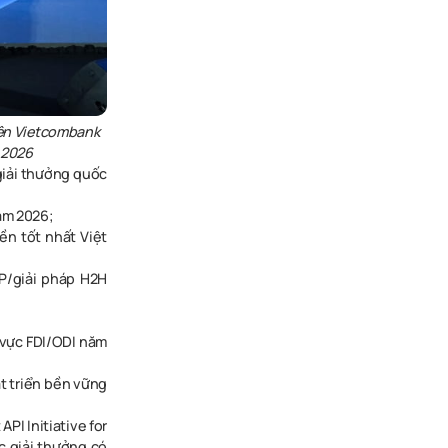
iện Vietcombank
 2026
giải thưởng quốc
Nam 2026;
ền tốt nhất Việt
RP/giải pháp H2H
 vực FDI/ODI năm
át triển bền vững
PI Initiative for
c giải thưởng có