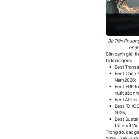
Bà Trần Phươn
nhận
Bên cạnh giải t
tế khác gồm:
Best Transa
Best Cash M
Nam 2026;
Best ERP In
xuất sắc nh
Best API Ini
Best FDI/OD
2026;
Best Sustai
tốt nhất Vi
Trong đó, các gi
2026 và Best Co