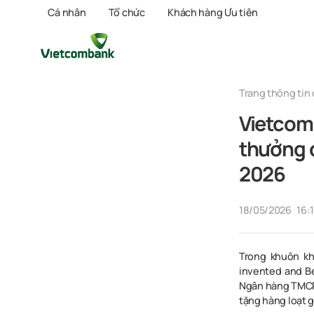
Cá nhân
Tổ chức
Khách hàng Ưu tiên
Trang thông tin 
Vietcomb
thưởng 
2026
18/05/2026
16:
Trong khuôn kh
invented and Be
Ngân hàng TMCP 
tặng hàng loạt g