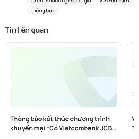
tổ chức hành nghề đấu giá
Vietcombank
thông báo
Tin liên quan
Thông báo kết thúc chương trình
Vi
khuyến mại “Có Vietcombank JCB,
To
Highlands nửa giá”
tí