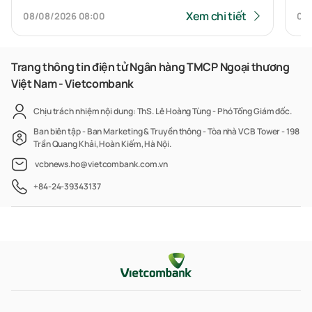
Xem chi tiết
08/08/2026
08:00
07
Trang thông tin điện tử Ngân hàng TMCP Ngoại thương
Việt Nam - Vietcombank
Chịu trách nhiệm nội dung: ThS. Lê Hoàng Tùng - Phó Tổng Giám đốc.
Ban biên tập - Ban Marketing & Truyền thông - Tòa nhà VCB Tower - 198
Trần Quang Khải, Hoàn Kiếm, Hà Nội.
vcbnews.ho@vietcombank.com.vn
+84-24-39343137