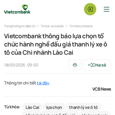
Trang thông tin điện tử
Tin tức và sự kiện
Tin Vietcombank
Vietcombank thông báo lựa chọn tổ
chức hành nghề đấu giá thanh lý xe ô
tô của Chi nhánh Lào Cai
18/05/2026
09:50
Chia sẻ
Thông tin chi tiết
tại đây
.
VCB News
Từ khóa:
Lào Cai
lựa chọn
thanh lý xe ô tô