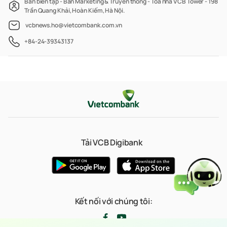
Ban biên tập - Ban Marketing & Truyền thông - Tòa nhà VCB Tower - 198
Trần Quang Khải, Hoàn Kiếm, Hà Nội.
vcbnews.ho@vietcombank.com.vn
+84-24-39343137
Tải VCB Digibank
Kết nối với chúng tôi: