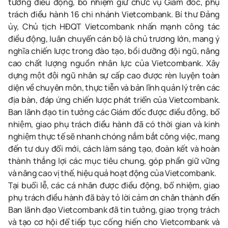
tưởng điều động, bổ nhiệm giữ chức vụ Giám đốc, phụ
trách điều hành 16 chi nhánh Vietcombank.
Bí thư Đảng
ủy, Chủ tịch HĐQT Vietcombank
nhấn mạnh công tác
điều động, luân chuyển cán bộ là chủ trương lớn, mang ý
nghĩa chiến lược trong đào tạo, bồi dưỡng đội ngũ, nâng
cao chất lượng nguồn nhân lực của Vietcombank. Xây
dựng một đội ngũ nhân sự cấp cao được rèn luyện toàn
diện về chuyên môn, thực tiễn và bản lĩnh quản lý trên các
địa bàn, đáp ứng chiến lược phát triển của Vietcombank.
Ban lãnh đạo tin tưởng các Giám đốc được điều động, bổ
nhiệm, giao phụ trách điều hành đã có thời gian và kinh
nghiệm thực tế sẽ nhanh chóng nắm bắt công việc, mang
đến tư duy đổi mới, cách làm sáng tạo, đoàn kết và hoàn
thành thắng lợi các mục tiêu chung, góp phần giữ vững
và nâng cao vị thế, hiệu quả hoạt động của Vietcombank.
T
ại buổi lễ, các cá nhân được điều động, bổ nhiệm
, giao
phụ trách điều hành
đã bày tỏ lời cảm ơn chân thành đến
Ban lãnh đạo Vietcombank đã tin tưởng, giao trọng trách
và tạo cơ hội để tiếp tục cống hiến cho Vietcombank và