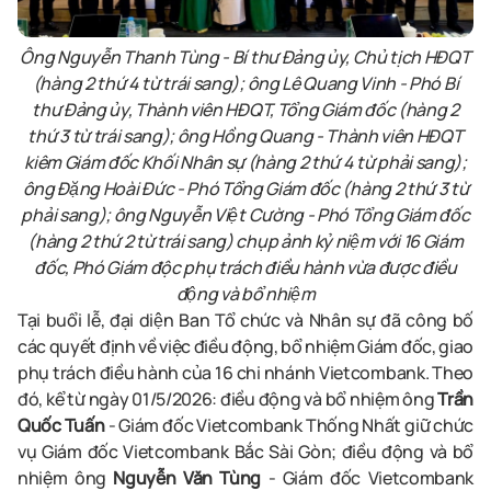
Ông Nguyễn Thanh Tùng - Bí thư Đảng ủy, Chủ tịch HĐQT
(hàng 2 thứ 4 từ trái sang); ông Lê Quang Vinh - Phó Bí
thư Đảng ủy, Thành viên HĐQT, Tổng Giám đốc (hàng 2
thứ 3 từ trái sang); ông Hồng Quang - Thành viên HĐQT
kiêm Giám đốc Khối Nhân sự (hàng 2 thứ 4 từ phải sang);
ông Đặng Hoài Đức - Phó Tổng Giám đốc (hàng 2 thứ 3 từ
phải sang); ông Nguyễn Việt Cường - Phó Tổng Giám đốc
(hàng 2 thứ 2 từ trái sang) chụp ảnh kỷ niệm với 16 Giám
đốc, Phó Giám độc phụ trách điều hành vừa được điều
động và bổ nhiệm
Tại buổi lễ, đại diện Ban Tổ chức và Nhân sự đã công bố
các quyết định về việc điều động, bổ nhiệm Giám đốc,
giao
phụ trách điều hành
của 16 chi nhánh Vietcombank. Theo
đó, kể từ ngày 01/5/2026: điều động và bổ nhiệm ông
Trần
Quốc Tuấn
- Giám đốc Vietcombank Thống Nhất giữ chức
vụ Giám đốc
Vietcombank Bắc Sài Gòn; điều động và bổ
nhiệm ông
Nguyễn Văn Tùng
- Giám đốc Vietcombank