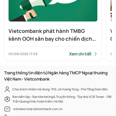
Vietcombank phát hành TMBG
Vi
kênh OOH sân bay cho chiến dịch
Gi
du lịch hè thúc đẩy sử dụng các
Tr
dịch vụ di chuyển và thanh toán QR
Xem chi tiết
05/08/2026
17:59
05
xuyên biên giới
Trang thông tin điện tử Ngân hàng TMCP Ngoại thương
Việt Nam - Vietcombank
Chịu trách nhiệm nội dung: ThS. Lê Hoàng Tùng - Phó Tổng Giám đốc.
Ban biên tập - Ban Marketing & Truyền thông - Tòa nhà VCB Tower - 198
Trần Quang Khải, Hoàn Kiếm, Hà Nội.
vcbnews.ho@vietcombank.com.vn