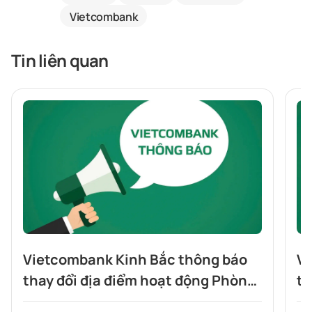
Vietcombank
Tin liên quan
Vietcombank Kinh Bắc thông báo
Vi
thay đổi địa điểm hoạt động Phòng
th
giao dịch Tiên Du
gi