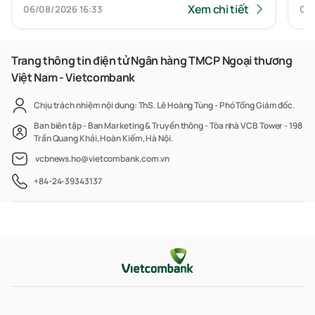
Xem chi tiết
06/08/2026
16:33
06
Trang thông tin điện tử Ngân hàng TMCP Ngoại thương
Việt Nam - Vietcombank
Chịu trách nhiệm nội dung: ThS. Lê Hoàng Tùng - Phó Tổng Giám đốc.
Ban biên tập - Ban Marketing & Truyền thông - Tòa nhà VCB Tower - 198
Trần Quang Khải, Hoàn Kiếm, Hà Nội.
vcbnews.ho@vietcombank.com.vn
+84-24-39343137