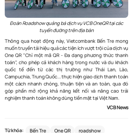
Đoàn Roadshow quảng bá dịch vụ VCB OneQR tại các
tuyến đường trên địa bàn
Thông qua hoạt động này, Vietcombank Bến Tre
mong
muốn
truyền tải hiệu quả các tiện ích vượt trội của dịch vụ
One QR "
Chỉ một mã QR - Đa dạng phương thức thanh
toán
", cho phép cả khách hàng trong nước và du khách
quốc tế đến từ các thị trường như Thái Lan, Lào,
Campuchia, Trung Quốc... thực hiện giao dịch thanh toán
một cách nhanh chóng, thuận tiện và an
toàn, qua đó
góp phần mở rộng khả năng kết nối và nâng cao trải
nghiệm thanh toán không dùng tiền mặt tại Việt Nam.
VCB News
Từ khóa:
Bến Tre
One QR
roadshow