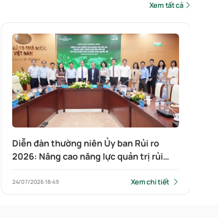
Xem tất cả
Diễn đàn thường niên Ủy ban Rủi ro
2026: Nâng cao năng lực quản trị rủi
ro ngân hàng trong bối cảnh chuyển
đổi số và hội nhập các chuẩn mực
Xem chi tiết
24/07/2026
18:49
quốc tế