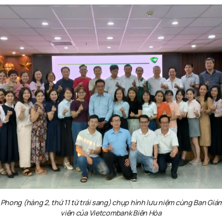
 Phong (hàng 2, thứ 11 từ trái sang) chụp hình lưu niệm cùng Ban Giá
viên của Vietcombank Biên Hòa