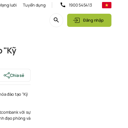
Mạng lưới
Tuyển dụng
1900 545413
Đăng nhập
o "Kỹ
Chia sẻ
khóa
đào tạo
"Kỹ
etcombank với sự
ãnh đạo phòng và