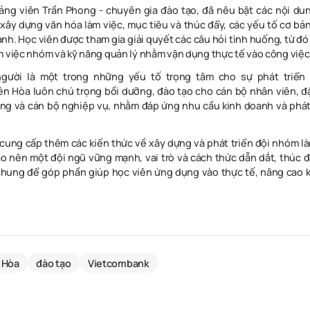
iảng viên
Trần Phong - chuyên gia đào tạo, đ
ã nêu bật các
nội dun
 xây dựng văn hóa làm việc, mục tiêu và thúc đẩy, các yếu tố cơ bả
ạnh.
Học viên được tham gia giải quyết các câu hỏi tình huống, từ đ
m việc nhóm và kỹ năng quản lý nhằm vận dụng thực tế vào công việc
gười là một trong những yếu tố trọng tâm cho sự phát triển
n Hòa luôn chú trọng bồi dưỡng, đào tạo cho cán bộ nhân viên, đặ
ng và cán bộ nghiệp vụ, nhằm đáp ứng nhu cầu kinh doanh và phát 
 cung cấp
thêm các
kiến thức về xây dựng và phát triển đội nhóm là
o nên một đội ngũ vững mạnh, vai trò và cách thức dẫn dắt, thúc 
hung để góp phần giúp học viên ứng dụng vào thực tế, nâng cao 
 Hòa
đào tạo
Vietcombank