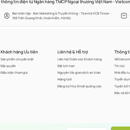
 thông tin điện tử Ngân hàng TMCP Ngoại thương Việt Nam - Vietc
Ban biên tập - Ban Marketing & Truyền thông - Tòa nhà VCB Tower -
198 Trần Quang Khải, Hoàn Kiếm, Hà Nội.
Khách hàng Ưu tiên
Liên hệ & Hỗ trợ
Thông t
Sản phẩm chuyên biệt
Liên hệ Chăm sóc Khách hàng
Về Vietco
Đặc quyền
Đặt lịch hẹn
Tin tức
Điều kiện tham gia
Nguyên tắc giao dịch an toàn
Nhà đầu t
Mạng lưới
Tuyển dụ
Đăng ký/Hủy Email quảng cáo
Tuyên bố 
Bảo vệ dữ 