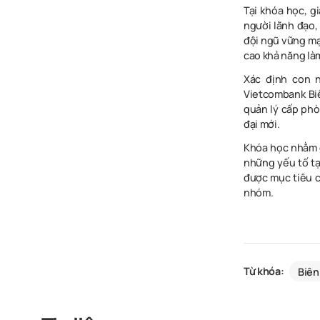
Tại khóa học,
g
người lãnh đạo,
đội ngũ vững m
cao khả năng là
Xác định con n
Vietcombank Biê
quản lý cấp phò
đại mới.
Khóa học nhằm
những yếu tố tạ
được mục tiêu c
nhóm.
Từ khóa:
Biên