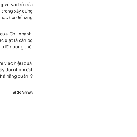
g về vai trò của
n trong xây dựng
ó học hỏi để nâng
.
 của Chi nhánh,
c biệt là cán bộ
triển trong thời
m việc hiệu quả,
đẩy đội nhóm đạt
khả năng quản lý
VCB News