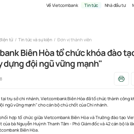
Về Vietcombank
Tin tức
Nhà đầu tư
điện tử
Tin tức và sự kiện
Đơn vị thành viên
bank Biên Hòa tổ chức khóa đào tạ
y dựng đội ngũ vững mạnh"
18
 tại trụ sở chi nhánh, Vietcombank Biên Hòa đã tổ chức thành công 
ội ngũ vững mạnh" cho cán bộ chủ chốt của Chi nhánh
.
hối hợp tổ chức giữa Vietcombank Biên Hòa và Trường đào tạo Vi
t của bà Nguyễn Huỳnh Thanh Tâm - Phó Giám đốc và 42 cán bộ là l
etcombank Biên Hòa.