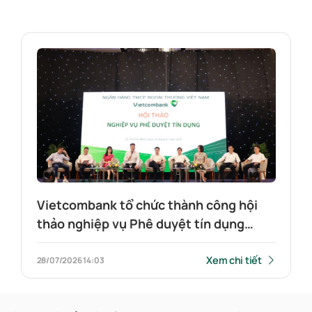
Vietcombank tổ chức thành công hội
thảo nghiệp vụ Phê duyệt tín dụng
năm 2026: “Bản lĩnh con người - Sức
mạnh công nghệ”
Xem chi tiết
28/07/2026
14:03