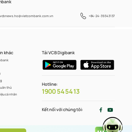
ombank
vcbnews.ho@vietcombank.com.vn
+84-24-39343137
in khác
Tải VCB Digibank
mbank
ư
ng
Hotline:
tuân thủ
1900 54 54 13
liệu cá nhân
Kết nối với chúng tôi: