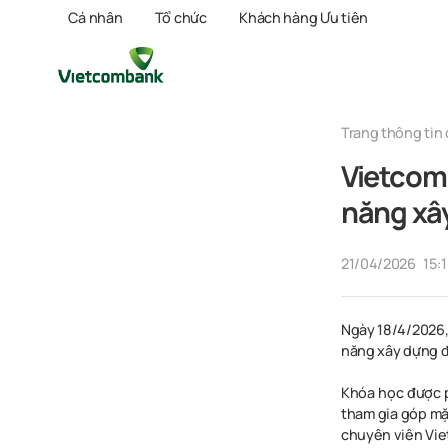
Cá nhân
Tổ chức
Khách hàng Ưu tiên
Trang thông tin 
Vietcom
năng xâ
21/04/2026
15:
Ngày 18/4/2026,
năng xây dựng đ
Khóa học được p
tham gia góp mặ
chuyên viên Vi