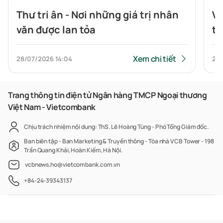
Thư tri ân - Nơi những giá trị nhân
Vi
văn được lan tỏa
tr
số
tr
Xem chi tiết
28/07/2026
14:04
23
Trang thông tin điện tử Ngân hàng TMCP Ngoại thương
Việt Nam - Vietcombank
Chịu trách nhiệm nội dung: ThS. Lê Hoàng Tùng - Phó Tổng Giám đốc.
Ban biên tập - Ban Marketing & Truyền thông - Tòa nhà VCB Tower - 198
Trần Quang Khải, Hoàn Kiếm, Hà Nội.
vcbnews.ho@vietcombank.com.vn
+84-24-39343137