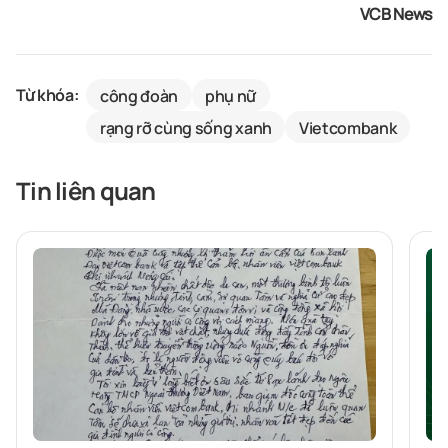
VCB News
Từ khóa:
công đoàn
phụ nữ
rạng rỡ cùng sống xanh
Vietcombank
Tin liên quan