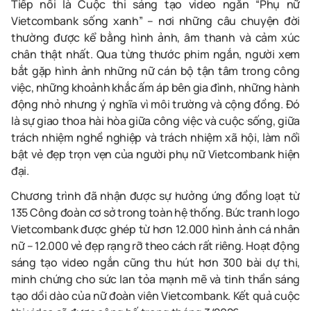
Tiếp nối là Cuộc thi sáng tạo video ngắn “Phụ nữ
Vietcombank sống xanh” – nơi những câu chuyện đời
thường được kể bằng hình ảnh, âm thanh và cảm xúc
chân thật nhất. Qua từng thước phim ngắn, người xem
bắt gặp hình ảnh những nữ cán bộ tận tâm trong công
việc, những khoảnh khắc ấm áp bên gia đình, những hành
động nhỏ nhưng ý nghĩa vì môi trường và cộng đồng. Đó
là sự giao thoa hài hòa giữa công việc và cuộc sống, giữa
trách nhiệm nghề nghiệp và trách nhiệm xã hội, làm nổi
bật vẻ đẹp trọn vẹn của người phụ nữ Vietcombank hiện
đại.
Chương trình đã nhận được sự hưởng ứng đồng loạt từ
135 Công đoàn cơ sở trong toàn hệ thống. Bức tranh logo
Vietcombank được ghép từ hơn 12.000 hình ảnh cá nhân
nữ – 12.000 vẻ đẹp rạng rỡ theo cách rất riêng. Hoạt động
sáng tạo video ngắn cũng thu hút hơn 300 bài dự thi,
minh chứng cho sức lan tỏa mạnh mẽ và tinh thần sáng
tạo dồi dào của nữ đoàn viên Vietcombank. Kết quả cuộc