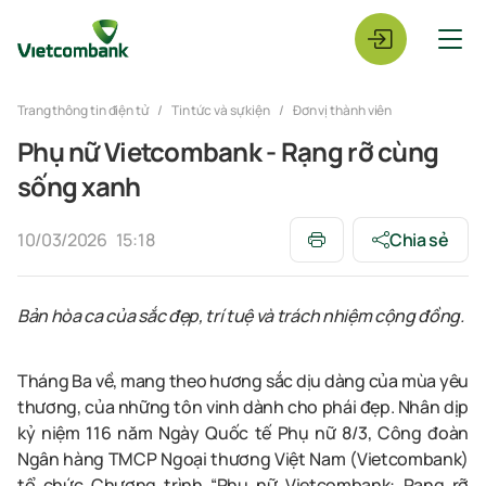
Trang thông tin điện tử
Tin tức và sự kiện
Đơn vị thành viên
Phụ nữ Vietcombank - Rạng rỡ cùng
sống xanh
10/03/2026
15:18
Chia sẻ
Bản hòa ca của sắc đẹp, trí tuệ và trách nhiệm cộng đồng.
Tháng Ba về, mang theo hương sắc dịu dàng của mùa yêu
thương, của những tôn vinh dành cho phái đẹp. Nhân dịp
kỷ niệm 116 năm Ngày Quốc tế Phụ nữ 8/3, Công đoàn
Ngân hàng TMCP Ngoại thương Việt Nam (Vietcombank)
tổ chức Chương trình “Phụ nữ Vietcombank: Rạng rỡ