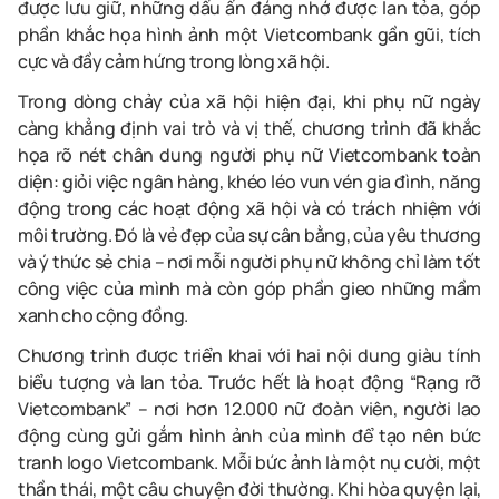
được lưu giữ, những dấu ấn đáng nhớ được lan tỏa, góp
phần khắc họa hình ảnh một Vietcombank gần gũi, tích
cực và đầy cảm hứng trong lòng xã hội.
Trong dòng chảy của xã hội hiện đại, khi phụ nữ ngày
càng khẳng định vai trò và vị thế, chương trình đã khắc
họa rõ nét chân dung người phụ nữ Vietcombank toàn
diện: giỏi việc ngân hàng, khéo léo vun vén gia đình, năng
động trong các hoạt động xã hội và có trách nhiệm với
môi trường. Đó là vẻ đẹp của sự cân bằng, của yêu thương
và ý thức sẻ chia – nơi mỗi người phụ nữ không chỉ làm tốt
công việc của mình mà còn góp phần gieo những mầm
xanh cho cộng đồng.
Chương trình được triển khai với hai nội dung giàu tính
biểu tượng và lan tỏa. Trước hết là hoạt động “Rạng rỡ
Vietcombank” – nơi hơn 12.000 nữ đoàn viên, người lao
động cùng gửi gắm hình ảnh của mình để tạo nên bức
tranh logo Vietcombank. Mỗi bức ảnh là một nụ cười, một
thần thái, một câu chuyện đời thường. Khi hòa quyện lại,