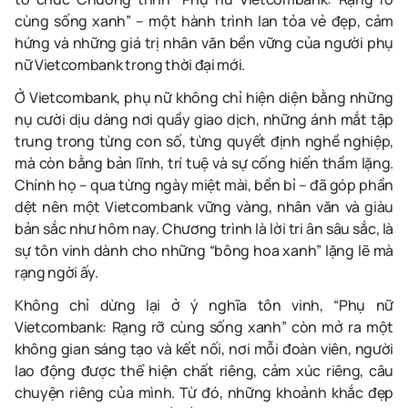
cùng sống xanh” – một hành trình lan tỏa vẻ đẹp, cảm
hứng và những giá trị nhân văn bền vững của người phụ
nữ Vietcombank trong thời đại mới.
Ở Vietcombank, phụ nữ không chỉ hiện diện bằng những
nụ cười dịu dàng nơi quầy giao dịch, những ánh mắt tập
trung trong từng con số, từng quyết định nghề nghiệp,
mà còn bằng bản lĩnh, trí tuệ và sự cống hiến thầm lặng.
Chính họ – qua từng ngày miệt mài, bền bỉ – đã góp phần
dệt nên một Vietcombank vững vàng, nhân văn và giàu
bản sắc như hôm nay. Chương trình là lời tri ân sâu sắc, là
sự tôn vinh dành cho những “bông hoa xanh” lặng lẽ mà
rạng ngời ấy.
Không chỉ dừng lại ở ý nghĩa tôn vinh, “Phụ nữ
Vietcombank: Rạng rỡ cùng sống xanh” còn mở ra một
không gian sáng tạo và kết nối, nơi mỗi đoàn viên, người
lao động được thể hiện chất riêng, cảm xúc riêng, câu
chuyện riêng của mình. Từ đó, những khoảnh khắc đẹp