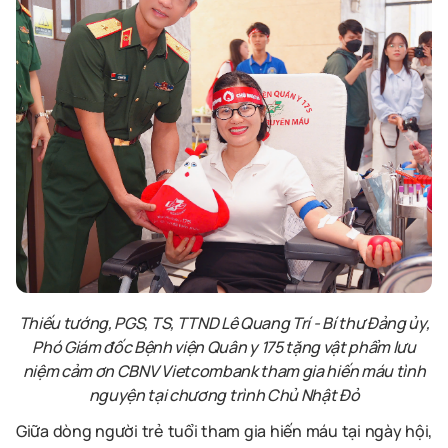
Thiếu tướng, PGS, TS, TTND Lê Quang Trí - Bí thư Đảng ủy,
Phó Giám đốc Bệnh viện Quân y 175 tặng vật phẩm lưu
niệm cảm ơn CBNV Vietcombank tham gia hiến máu tình
nguyện tại chương
trình Chủ Nhật Đỏ
Giữa dòng người trẻ tuổi tham gia hiến máu tại ngày hội,