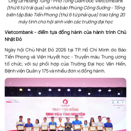
Ông Lê Hoàng Tùng - Phó Tổng Giám đốc Vietcombank
(thứ
6
từ
trái
qua) và nhà báo Phùng Công Sưởng
-
Tổng
biên tập Báo Tiền Phong (thứ 6 từ phải qua) trao tặng 20
máy tín
h
cho hội sinh viên các trường đại học
Vietcombank - điểm tựa đồng hành của hành trình Chủ
Nhật Đỏ
Ngày hội Chủ Nhật Đỏ 2026 tại TP. Hồ Chí Minh do Báo
Tiền Phong và Viện Huyết học - Truyền máu Trung ương
tổ chức, với sự phối hợp của Trường Đại học Văn Hiến,
Bệnh viện Quân y 175 và nhiều đơn vị đồng hành.