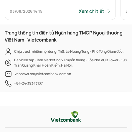
yêu thương” lần thứ 4 năm 2026
5,
Xem chi tiết
03/08/2026
14:15
31/
Trang thông tin điện tử Ngân hàng TMCP Ngoại thương
Việt Nam - Vietcombank
Chịu trách nhiệm nội dung: ThS. Lê Hoàng Tùng - Phó Tổng Giám đốc.
Ban biên tập - Ban Marketing & Truyền thông - Tòa nhà VCB Tower - 198
Trần Quang Khải, Hoàn Kiếm, Hà Nội.
vcbnews.ho@vietcombank.com.vn
+84-24-39343137