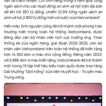
văn và trách nhiệm. Chỉ tính riêng trong 5 năm qua, tổng
ngân sách cho các hoạt động an sinh xã hội trên địa bàn
đã lên tới 350 tỷ đồng, chiếm 12,5% tổng ngân sách an
sinh xã hội 2.800 tỷ đồng trên cả nước của Vietcombank
”.
Hiến máu tình nguyện cũng đã trở thành một phong trào
thường niên trong toàn hệ thống Vietcombank, được
đông đảo cán bộ nhân viên tích cực hưởng ứng. Theo
thống kê của ngân hàng, giai đoạn 2022
-
2025, cán bộ
nhân viên Vietcombank trên toàn hệ thống đã hiến tặng
hơn 14.350 đơn vị máu cho cộng đồng. Riêng năm 2023,
với 6.886 đơn vị máu hiến tặng, Vietcombank đã trở thành
một trong 19 tập thể tiêu biểu toàn quốc được trao tặng
Giải thưởng “Giọt hồng” của Viện Huyết học
-
Truyền máu
Trung ương.