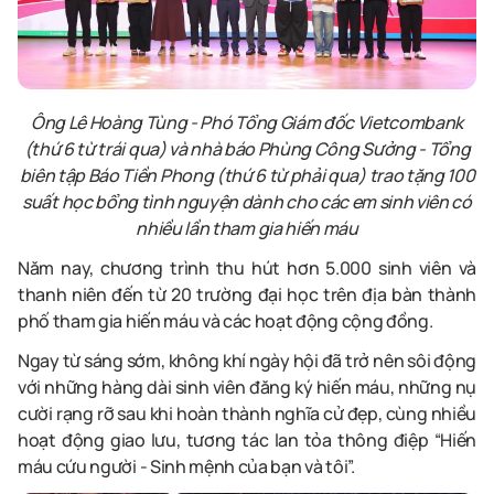
Ông Lê Hoàng Tùng - Phó Tổng Giám đốc Vietcombank
(thứ
6
từ
trái
qua) và nhà báo Phùng Công Sưởng
-
Tổng
biên tập Báo Tiền Phong (thứ 6 từ phải qua) trao tặng 100
suất học bổng tình nguyện dành cho các em sinh viên có
nhiều lần tham gia hiến máu
Năm nay, chương trình thu hút hơn 5.000 sinh viên và
thanh niên đến từ 20 trường đại học trên địa bàn thành
phố tham gia hiến máu và các hoạt động cộng đồng.
Ngay từ sáng sớm, không khí ngày hội đã trở nên sôi động
với những hàng dài sinh viên đăng ký hiến máu, những nụ
cười rạng rỡ sau khi hoàn thành nghĩa cử đẹp, cùng nhiều
hoạt động giao lưu, tương tác lan tỏa thông điệp “Hiến
máu cứu người - Sinh mệnh của bạn và tôi”.