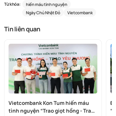
Từ khóa:
hiến máu tình nguyện
Ngày Chủ Nhật Đỏ
Vietcombank
Tin liên quan
Vietcombank Kon Tum hiến máu
Đả
tình nguyện “Trao giọt hồng - Trao
“đ