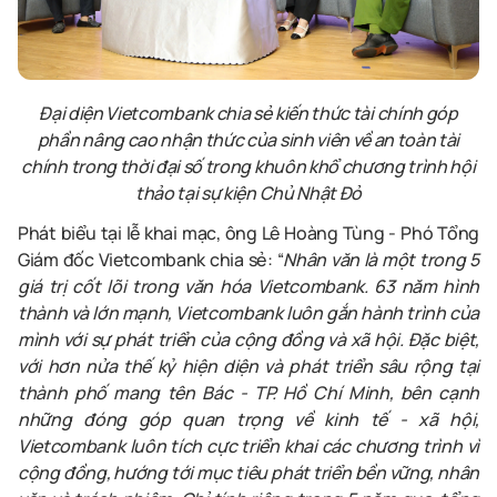
Đại diện Vietcombank
chia sẻ kiến thức tài chín
h
góp
phần nâng cao nhận thức của sinh viên về an toàn tài
chính trong thời đại số
trong khuôn khổ chương trình hội
thảo tại sự kiện Chủ Nhật Đỏ
Phát biểu tại lễ khai mạc, ông Lê Hoàng Tùng
-
Phó Tổng
Giám đốc Vietcombank chia sẻ: “
Nhân văn là một trong 5
giá trị cốt lõi trong văn hóa Vietcombank. 63 năm hình
thành và lớn mạnh, Vietcombank luôn gắn hành trình của
mình với sự phát triển của cộng đồng và xã hội. Đặc biệt,
với hơn nửa thế kỷ hiện diện và phát triển sâu rộng tại
thành phố mang tên Bác
-
TP. Hồ Chí Minh, bên cạnh
những đóng góp quan trọng về kinh tế - xã hội,
Vietcombank luôn tích cực triển khai các chương trình vì
cộng đồng, hướng tới mục tiêu phát triển bền vững, nhân