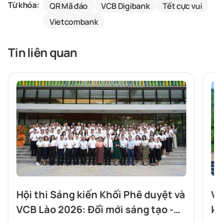
Từ khóa:
QR Mã đáo
VCB Digibank
Tết cực vui
Vietcombank
Tin liên quan
Hội thi Sáng kiến Khối Phê duyệt và
Về
VCB Lào 2026: Đổi mới sáng tạo -
kh