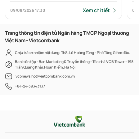
Vững bước tương lai
Xem chi tiết
09/08/2026
17:30
09
Trang thông tin điện tử Ngân hàng TMCP Ngoại thương
Việt Nam - Vietcombank
Chịu trách nhiệm nội dung: ThS. Lê Hoàng Tùng - Phó Tổng Giám đốc.
Ban biên tập - Ban Marketing & Truyền thông - Tòa nhà VCB Tower - 198
Trần Quang Khải, Hoàn Kiếm, Hà Nội.
vcbnews.ho@vietcombank.com.vn
+84-24-39343137