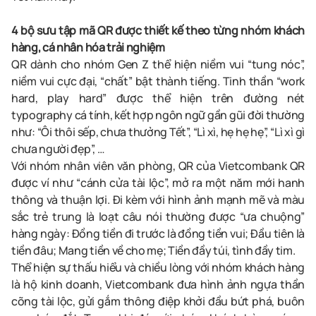
4 bộ sưu tập mã QR được thiết kế theo từng nhóm khách
hàng, cá nhân hóa trải nghiệm
QR dành cho nhóm Gen Z thể hiện niềm vui “tung nóc”,
niềm vui cực đại, “chất” bật thành tiếng. Tinh thần “work
hard, play hard” được thể hiện trên đường nét
typography cá tính, kết hợp ngôn ngữ gần gũi đời thường
như: “Ôi thôi sếp, chưa thưởng Tết”, “Lì xì, hẹ hẹ hẹ”, “Lì xì gì
chưa người đẹp”, …
Với nhóm nhân viên văn phòng, QR của Vietcombank QR
được ví như “cánh cửa tài lộc”, mở ra một năm mới hanh
thông và thuận lợi. Đi kèm với hình ảnh mạnh mẽ và màu
sắc trẻ trung là loạt câu nói thường được “ưa chuộng”
hàng ngày: Đồng tiền đi trước là đồng tiền vui; Đầu tiên là
tiền đâu; Mang tiền về cho mẹ; Tiền đầy túi, tình đầy tim.
Thể hiện sự thấu hiểu và chiều lòng với nhóm khách hàng
là hộ kinh doanh, Vietcombank đưa hình ảnh ngựa thần
cõng tài lộc, gửi gắm thông điệp khởi đầu bứt phá, buôn