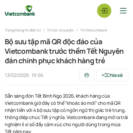
Trang thông tin điện tử
Tin tức và sự kiện
Tin Vietcombank
Bộ sưu tập mã QR độc đáo của
Vietcombank trước thềm Tết Nguyên
đán chinh phục khách hàng trẻ
13/02/2026
19:56
Chia sẻ
Sẵn sàng đón Tết Bính Ngọ 2026, khách hàng của
Vietcombank giờ đây có thể “khoác áo mới” cho mã QR
nhận tiền với 4 bộ sưu tập có ngôn ngữ thị giác trẻ trung,
thông điệp chúc Tết ý nghĩa. Vietcombank đang mở ra trải
nghiệm lì xì số đầy cảm xúc cho người dùng trong mùa
Tết năm nay.