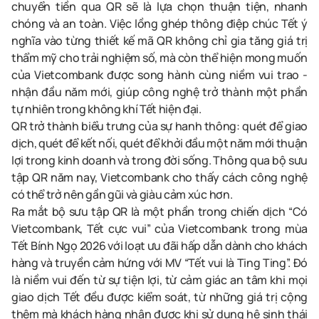
chuyển tiền qua QR sẽ là lựa chọn thuận tiện, nhanh
chóng và an toàn. Việc lồng ghép thông điệp chúc Tết ý
nghĩa vào từng thiết kế mã QR không chỉ gia tăng giá trị
thẩm mỹ cho trải nghiệm số, mà còn thể hiện mong muốn
của Vietcombank được song hành cùng niềm vui trao -
nhận đầu năm mới, giúp công nghệ trở thành một phần
tự nhiên trong không khí Tết hiện đại.
QR trở thành biểu trưng của sự hanh thông: quét để giao
dịch, quét để kết nối, quét để khởi đầu một năm mới thuận
lợi trong kinh doanh và trong đời sống. Thông qua bộ sưu
tập QR năm nay, Vietcombank cho thấy cách công nghệ
có thể trở nên gần gũi và giàu cảm xúc hơn.
Ra mắt bộ sưu tập QR là một phần trong chiến dịch “Có
Vietcombank, Tết cực vui” của Vietcombank trong mùa
Tết Bính Ngọ 2026 với loạt ưu đãi hấp dẫn dành cho khách
hàng và truyền cảm hứng với MV “Tết vui là Ting Ting”. Đó
là niềm vui đến từ sự tiện lợi, từ cảm giác an tâm khi mọi
giao dịch Tết đều được kiểm soát, từ những giá trị cộng
thêm mà khách hàng nhận được khi sử dụng hệ sinh thái