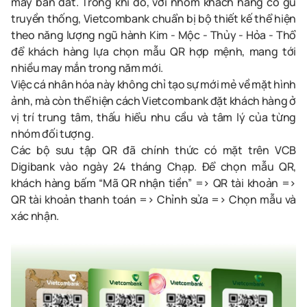
may bán đắt. Trong khi đó, với nhóm khách hàng có gu
truyền thống, Vietcombank chuẩn bị bộ thiết kế thể hiện
theo năng lượng ngũ hành Kim - Mộc - Thủy - Hỏa - Thổ
để khách hàng lựa chọn mẫu QR hợp mệnh, mang tới
nhiều may mắn trong năm mới.
Việc cá nhân hóa này không chỉ tạo sự mới mẻ về mặt hình
ảnh, mà còn thể hiện cách Vietcombank đặt khách hàng ở
vị trí trung tâm, thấu hiểu nhu cầu và tâm lý của từng
nhóm đối tượng.
Các bộ sưu tập QR đã chính thức có mặt trên VCB
Digibank vào ngày 24 tháng Chạp. Để chọn mẫu QR,
khách hàng bấm “Mã QR nhận tiền” => QR tài khoản =>
QR tài khoản thanh toán => Chỉnh sửa => Chọn mẫu và
xác nhận.