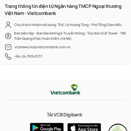
Trang thông tin điện tử Ngân hàng TMCP Ngoại thương
Việt Nam - Vietcombank
Chịu trách nhiệm nội dung: ThS. Lê Hoàng Tùng - Phó Tổng Giám đốc.
Ban biên tập - Ban Marketing & Truyền thông - Tòa nhà VCB Tower - 198
Trần Quang Khải, Hoàn Kiếm, Hà Nội.
vcbnews.ho@vietcombank.com.vn
+84-24-39343137
Tải VCB Digibank