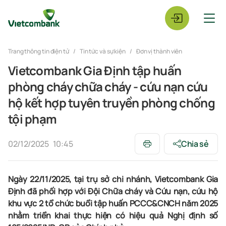
Trang thông tin điện tử
Tin tức và sự kiện
Đơn vị thành viên
Vietcombank Gia Định tập huấn
phòng cháy chữa cháy - cứu nạn cứu
hộ kết hợp tuyên truyền phòng chống
tội phạm
02/12/2025
10:45
Chia sẻ
Ngày 22/11/2025, tại trụ sở
chi nhánh,
Vietcombank
Gia
Định
đã phối hợp với
Đ
ội
C
hữa cháy và
C
ứu nạn, cứu hộ
khu vực 2 tổ chức buổi tập huấn
PCCC&CNCH
năm 2025
nhằm triển khai thực hiện có hiệu quả
Nghị định số