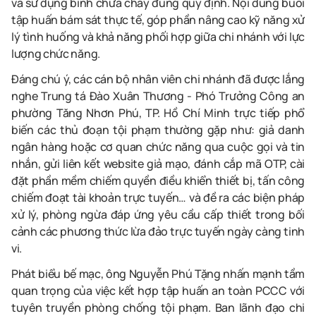
và sử dụng bình chữa cháy đúng quy định. Nội dung buổi
tập huấn bám sát thực tế, góp phần nâng cao kỹ năng xử
lý tình huống và khả năng phối hợp giữa chi nhánh với lực
lượng chức năng.
Đáng chú ý, các cán bộ nhân viên chi nhánh đã được lắng
nghe Trung tá Đào Xuân Thương - Phó Trưởng Công an
phường Tăng Nhơn Phú, TP. Hồ Chí Minh trực tiếp phổ
biến các thủ đoạn tội phạm thường gặp như: giả danh
ngân hàng hoặc cơ quan chức năng qua cuộc gọi và tin
nhắn, gửi liên kết website giả mạo, đánh cắp mã OTP, cài
đặt phần mềm chiếm quyền điều khiển thiết bị, tấn công
chiếm đoạt tài khoản trực tuyến… và đề ra các biện pháp
xử lý, phòng ngừa đáp ứng yêu cầu cấp thiết trong bối
cảnh các phương thức lừa đảo trực tuyến ngày càng tinh
vi.
Phát biểu bế mạc, ông Nguyễn Phú Tặng nhấn mạnh tầm
quan trọng của việc kết hợp tập huấn an toàn PCCC với
tuyên truyền phòng chống tội phạm. Ban lãnh đạo chi