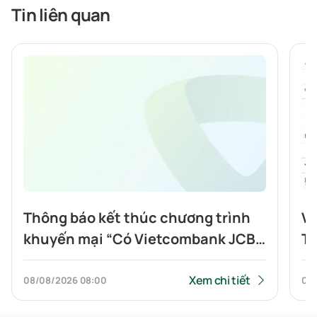
Tin liên quan
Thông báo kết thúc chương trình
Vi
khuyến mại “Có Vietcombank JCB,
To
Highlands nửa giá”
tí
Xem chi tiết
08/08/2026
08:00
07