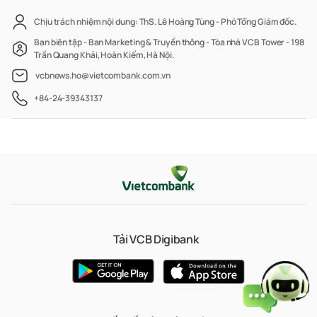
Chịu trách nhiệm nội dung: ThS. Lê Hoàng Tùng - Phó Tổng Giám đốc.
Ban biên tập - Ban Marketing & Truyền thông - Tòa nhà VCB Tower - 198
Trần Quang Khải, Hoàn Kiếm, Hà Nội.
vcbnews.ho@vietcombank.com.vn
+84-24-39343137
Tải VCB Digibank