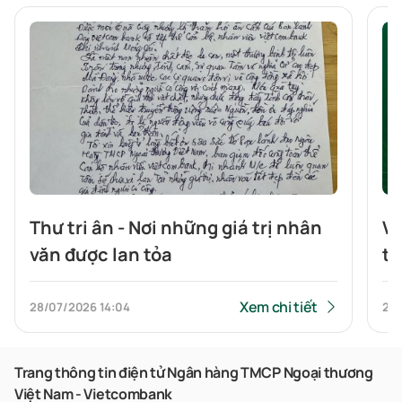
Thư tri ân - Nơi những giá trị nhân
Vi
văn được lan tỏa
tr
số
tr
Xem chi tiết
28/07/2026
14:04
23
Trang thông tin điện tử Ngân hàng TMCP Ngoại thương
Việt Nam - Vietcombank