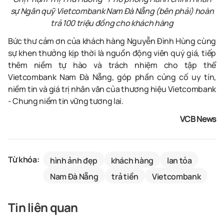
sự Ngân quỹ Vietcombank Nam Đà Nẵng (bên phải) hoàn
trả 100 triệu đồng cho khách hàng
B
ức t
hư cảm ơn của khách hàng Nguyễn Đình Hùng cùng
sự
khen thưởng kịp thời là
n
guồn động viên quý giá, tiếp
thêm niềm tự hào và trách nhiệm cho tập thể
Vietcombank Nam Đà Nẵng,
góp phần củng cố uy tín,
niềm tin và giá trị nhân văn của thương hiệu Vietcombank
- Chung niềm tin vững tương lai
.
VCB News
Từ khóa:
hình ảnh đẹp
khách hàng
lan tỏa
Nam Đà Nẵng
trả tiền
Vietcombank
Tin liên quan