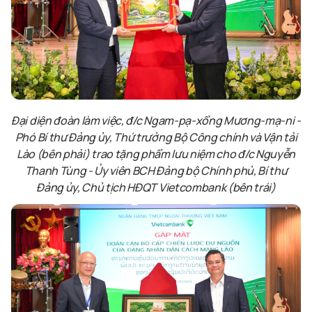
Đại diện đoàn làm việc, đ/c Ngam-pạ-xổng Mương-mạ-ni -
Phó Bí thư Đảng ủy, Thứ trưởng Bộ Công chính và Vận tải
Lào (bên phải) trao tặng phẩm lưu niệm cho đ/c Nguyễn
Thanh Tùng - Ủy viên BCH Đảng bộ Chính phủ, Bí thư
Đảng ủy, Chủ tịch HĐQT Vietcombank (bên trái)