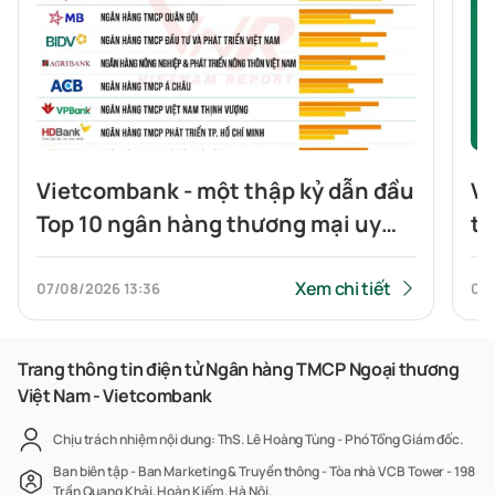
Vietcombank - một thập kỷ dẫn đầu
Vi
Top 10 ngân hàng thương mại uy
tr
tín
Xem chi tiết
07/08/2026
13:36
07
Trang thông tin điện tử Ngân hàng TMCP Ngoại thương
Việt Nam - Vietcombank
Chịu trách nhiệm nội dung: ThS. Lê Hoàng Tùng - Phó Tổng Giám đốc.
Ban biên tập - Ban Marketing & Truyền thông - Tòa nhà VCB Tower - 198
Trần Quang Khải, Hoàn Kiếm, Hà Nội.