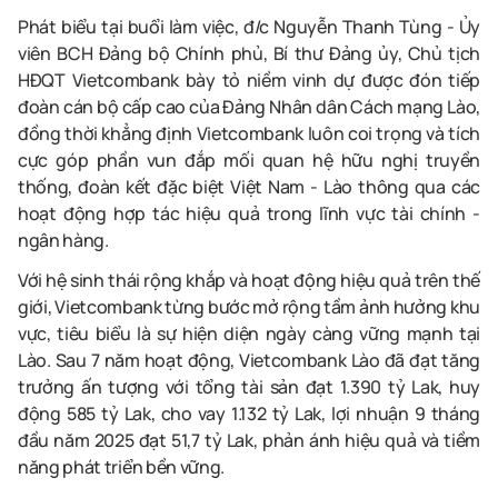
Phát biểu tại buổi làm việc, đ/c Nguyễn Thanh Tùng - Ủy
viên BCH Đảng bộ Chính phủ, Bí thư Đảng ủy, Chủ tịch
HĐQT Vietcombank bày tỏ niềm vinh dự được đón tiếp
đoàn cán bộ cấp cao của Đảng Nhân dân Cách mạng Lào,
đồng thời khẳng định Vietcombank luôn coi trọng và tích
cực góp phần vun đắp mối quan hệ hữu nghị truyền
thống, đoàn kết đặc biệt Việt Nam - Lào thông qua các
hoạt động hợp tác hiệu quả trong lĩnh vực tài chính -
ngân hàng.
Với hệ sinh thái rộng khắp và hoạt động hiệu quả trên thế
giới, Vietcombank từng bước mở rộng tầm ảnh hưởng khu
vực, tiêu biểu là sự hiện diện ngày càng vững mạnh tại
Lào. Sau 7 năm hoạt động, Vietcombank Lào đã đạt tăng
trưởng ấn tượng với tổng tài sản đạt 1.390 tỷ Lak, huy
động 585 tỷ Lak, cho vay 1.132 tỷ Lak, lợi nhuận 9 tháng
đầu năm 2025 đạt 51,7 tỷ Lak, phản ánh hiệu quả và tiềm
năng phát triển bền vững.