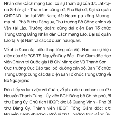
Nhân dân Cách mạng Lào, có sự tham dự của đ/c Lắt-tạ-
na Sỉ-hả-lạt - Tham tán công sứ, Phó Đại sứ, Đại sứ quán
CHDCND Lào tại Việt Nam; đ/c Ngam-pạ-xổng Mương-
mạ-ni - Phó Bí thư Đảng ủy, Thứ trưởng Bộ Công chính và
Vận tải Lào, Trưởng đoàn; cùng đại diện Ban Tổ chức
Trung ương Đảng Nhân dân Cách mạng Lào, Đại sứ quán
Lào tại Việt Nam và các cơ quan hữu quan.
Về phía Đoàn đại biểu tháp tùng của Việt Nam có sự hiện
diện của đ/c PGS.TS. Nguyễn Duy Bắc - Phó Giám đốc Học
viện Chính trị Quốc gia Hồ Chí Minh; đ/c Vũ Thanh Sơn -
Cục trưởng Cục Đào tạo, bồi dưỡng cán bộ, Ban Tổ chức
Trung ương; cùng các đại diện Ban Tổ chức Trung ương và
Bộ Ngoại giao.
Đón tiếp và làm việc với đoàn, về phía Vietcombank có đ/c
Nguyễn Thanh Tùng - Ủy viên BCH Đảng bộ Chính phủ, Bí
thư Đảng ủy, Chủ tịch HĐQT; đ/c Lê Quang Vinh - Phó Bí
thư Đảng ủy, Thành viên HĐQT, Tổng Giám đốc; đ/c
Nguyễn Danh Phương - Phó Bí thư Thường trực Đảng ủy,