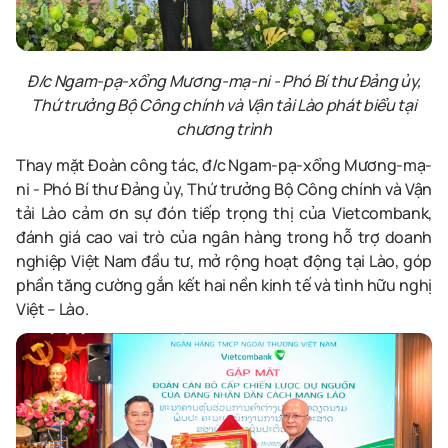
Đ/c Ngam-pạ-xổng Mương-mạ-ni - Phó Bí thư Đảng ủy,
Thứ trưởng Bộ Công chính và Vận tải Lào phát biểu tại
chương trình
Thay mặt Đoàn công tác, đ/c Ngam-pạ-xổng Mương-mạ-
ni - Phó Bí thư Đảng ủy, Thứ trưởng Bộ Công chính và Vận
tải Lào cảm ơn sự đón tiếp trọng thị của Vietcombank,
đánh giá cao vai trò của ngân hàng trong hỗ trợ doanh
nghiệp Việt Nam đầu tư, mở rộng hoạt động tại Lào, góp
phần tăng cường gắn kết hai nền kinh tế và tình hữu nghị
Việt – Lào.