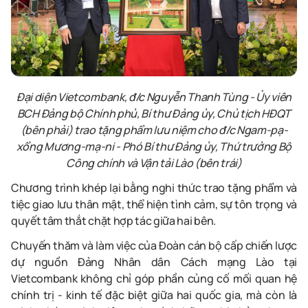
Đại diện Vietcombank, đ/c Nguyễn Thanh Tùng - Ủy viên
BCH Đảng bộ Chính phủ, Bí thư Đảng ủy, Chủ tịch HĐQT
(bên phải) trao tặng phẩm lưu niệm cho đ/c Ngam-pạ-
xổng Mương-mạ-ni - Phó Bí thư Đảng ủy, Thứ trưởng Bộ
Công chính và Vận tải Lào (bên trái)
Chương trình khép lại bằng nghi thức trao tặng phẩm và
tiệc giao lưu thân mật, thể hiện tình cảm, sự tôn trọng và
quyết tâm thắt chặt hợp tác giữa hai bên.
Chuyến thăm và làm việc của Đoàn cán bộ cấp chiến lược
dự nguồn Đảng Nhân dân Cách mạng Lào tại
Vietcombank không chỉ góp phần củng cố mối quan hệ
chính trị - kinh tế đặc biệt giữa hai quốc gia, mà còn là