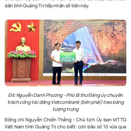
dân tỉnh Quảng Trị tiếp nhận số tiền này.
Đ/c Nguyễn Danh Phương
-
Phó Bí thư Đảng ủy chuyên
trách công tác
đ
ảng Vietcombank (bên phải) trao bảng
tượng trưng
Đồng chí Nguyễn Chiến Thắng
-
Chủ tịch Ủy ban MTTQ
Việt Nam tỉnh Quảng Trị cho biết: cơn bão số 10 vừa qua