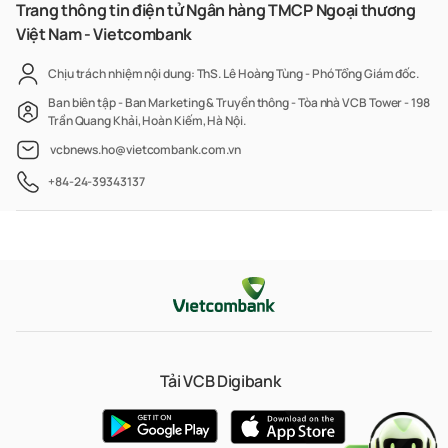
Trang thông tin điện tử Ngân hàng TMCP Ngoại thương
Việt Nam - Vietcombank
Chịu trách nhiệm nội dung: ThS. Lê Hoàng Tùng - Phó Tổng Giám đốc.
Ban biên tập - Ban Marketing & Truyền thông - Tòa nhà VCB Tower - 198
Trần Quang Khải, Hoàn Kiếm, Hà Nội.
vcbnews.ho@vietcombank.com.vn
+84-24-39343137
Tải VCB Digibank