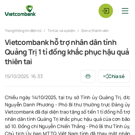
Trang thông tin điện tử
Tin tức và sự kiện
Đơn vị thành viên
Vietcombank hỗ trợ nhân dân tỉnh
Quảng Trị 1 tỉ đồng khắc phục hậu quả
thiên tai
15/10/2025
16:33
Chia sẻ
Chiều ngày 14/10/2025, tại trụ sở Tỉnh ủy Quảng Trị, đ/c
Nguyễn Danh Phương
-
Phó Bí thư thường trực Đảng ủy
Vietcombank đã đại diện trao tặng số tiền 1 tỉ đồng hỗ trợ
n
hân dân tỉnh Quảng Trị khắc phục hậu quả của cơn bão
số 10
.
Đ
ồng chí Nguyễn Chiến Thắng
-
Phó Bí thư Tỉnh ủy,
Chủ tịch Ủy ban MTTQ Việt Nam tỉnh đã thay mặt
n
hân