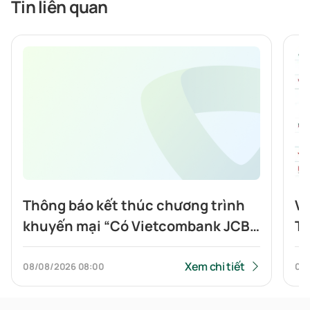
Tin liên quan
Thông báo kết thúc chương trình
Vi
khuyến mại “Có Vietcombank JCB,
To
Highlands nửa giá”
tí
Xem chi tiết
08/08/2026
08:00
07