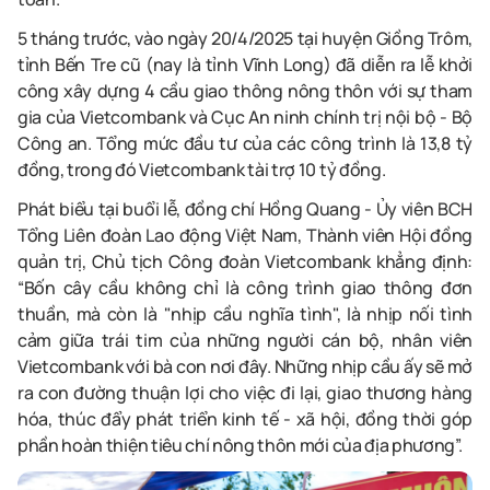
5 tháng trước, vào ngày 20/4/2025
tại huyện Giồng Trôm,
tỉnh Bến Tre
cũ
(nay là tỉnh Vĩnh Long)
đã diễn ra
l
ễ khởi
công xây dựng 4 cầu
giao thông nông thôn
với sự tham
gia của Vietcombank và Cục An ninh chính trị nội bộ - Bộ
Công an. Tổng mức đầu tư của các công trình là 13,8 tỷ
đồng, trong đó Vietcombank tài trợ 10 tỷ đồng.
Phát biểu tại buổi lễ, đồng chí Hồng Quang -
Ủy viên BCH
Tổng Liên đoàn Lao động Việt Nam, Thành viên Hội đồng
quản trị, Chủ tịch Công đoàn Vietcombank
khẳng định:
“Bốn cây cầu không chỉ là công trình giao thông đơn
thuần, mà còn là "nhịp cầu nghĩa tình", là nhịp nối tình
cảm giữa trái tim của những người cán bộ, nhân viên
Vietcombank với bà con nơi đây. Những nhịp cầu ấy sẽ mở
ra con đường thuận lợi cho việc đi lại, giao thương hàng
hóa, thúc đẩy phát triển kinh tế - xã hội, đồng thời góp
phần hoàn thiện tiêu chí nông thôn mới của địa phương”.