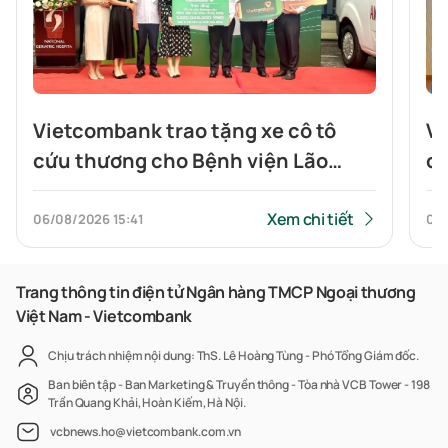
Vietcombank trao tặng xe cô tô
Vi
cứu thương cho Bệnh viện Lão
ch
khoa Trung ương
n
Xem chi tiết
06/08/2026
15:41
05
Trang thông tin điện tử Ngân hàng TMCP Ngoại thương
Việt Nam - Vietcombank
Chịu trách nhiệm nội dung: ThS. Lê Hoàng Tùng - Phó Tổng Giám đốc.
Ban biên tập - Ban Marketing & Truyền thông - Tòa nhà VCB Tower - 198
Trần Quang Khải, Hoàn Kiếm, Hà Nội.
vcbnews.ho@vietcombank.com.vn