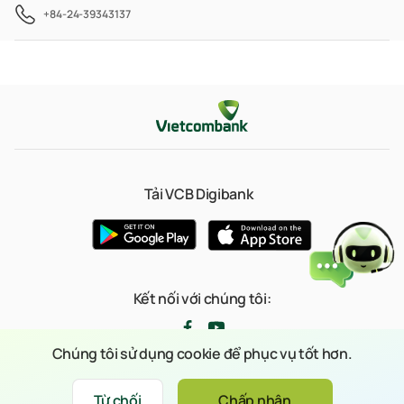
+84-24-39343137
Tải VCB Digibank
Kết nối với chúng tôi:
Chúng tôi sử dụng cookie để phục vụ tốt hơn.
© 2023 Bản quyền thuộc về Ngân hàng TMCP Ngoại thương Việt Nam
Từ chối
Chấp nhận
Xin chào