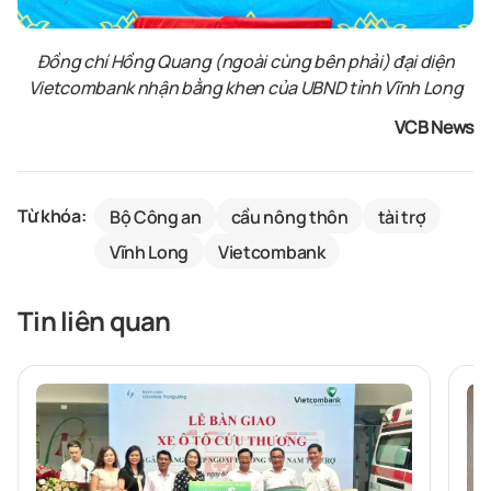
Đồng chí Hồng Quang (ngoài cùng bên phải) đại diện
Vietcombank nhận bằng khen của UBND tỉnh Vĩnh Long
VCB News
Từ khóa:
Bộ Công an
cầu nông thôn
tài trợ
Vĩnh Long
Vietcombank
Tin liên quan