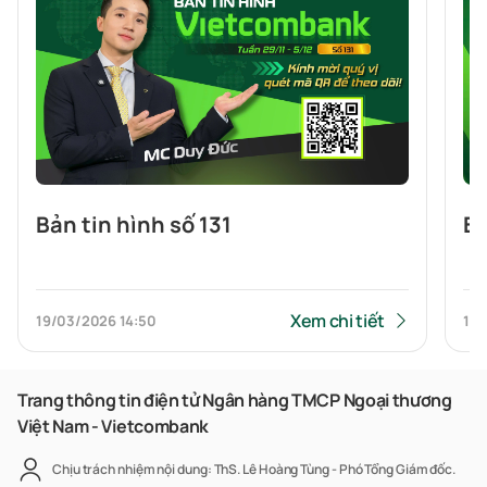
Bản tin hình số 131
Bả
Xem chi tiết
19/03/2026
14:50
19/
Trang thông tin điện tử Ngân hàng TMCP Ngoại thương
Việt Nam - Vietcombank
Chịu trách nhiệm nội dung: ThS. Lê Hoàng Tùng - Phó Tổng Giám đốc.