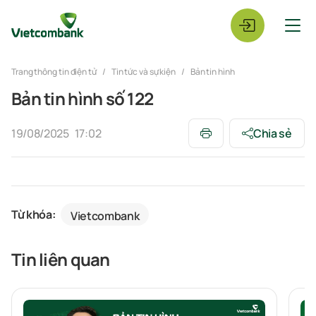
Trang thông tin điện tử
Tin tức và sự kiện
Bản tin hình
Bản tin hình số 122
19/08/2025
17:02
Chia sẻ
Từ khóa:
Vietcombank
Tin liên quan