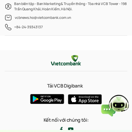
Ban biên tập - Ban Marketing & Truyền thông - Tòa nhà VCB Tower - 198
Trần Quang Khải, Hoàn Kiếm, Hà Nội.
vcbnews.ho@vietcombank.com.vn
+84-24-39343137
Tải VCB Digibank
Kết nối với chúng tôi: