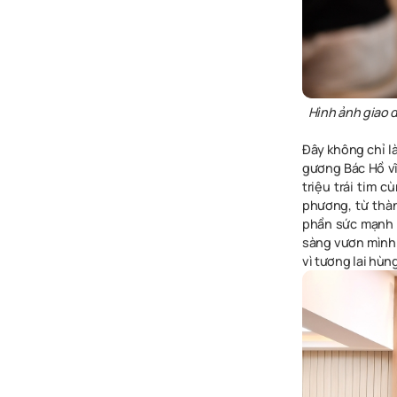
Hình ảnh giao 
Đây không chỉ l
gương Bác Hồ vĩ
triệu trái tim 
phương, từ thà
phần sức mạnh c
sàng vươn mình 
vì tương lai hùn