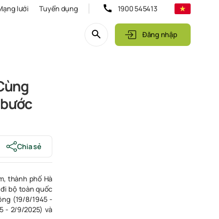
Mạng lưới
Tuyển dụng
1900 545413
Đăng nhập
“Cùng
ỷ bước
Chia sẻ
́m, thành phố Hà
 đi bộ toàn quốc
ng (19/8/1945 -
 - 2/9/2025) và