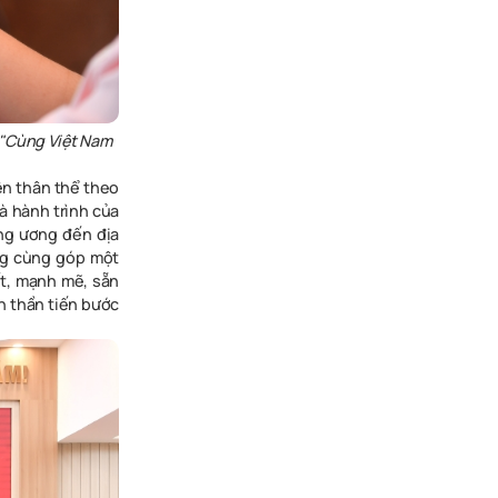
 "Cùng Việt Nam
ện thân thể theo
à hành trình của
ung ương đến địa
ng cùng góp một
ết, mạnh mẽ, sẵn
h thần tiến bước