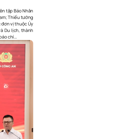
iên tập Báo Nhân
Nam; Thiếu tướng
 đơn vị thuộc Ủy
à Du lịch, thành
báo chí…