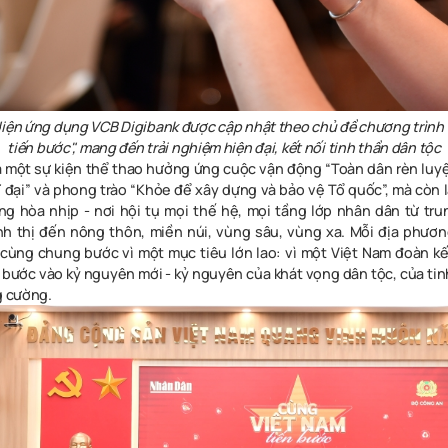
diện ứng dụng VCB Digibank được cập nhật theo chủ đề chương trình
tiến bước", mang đến trải nghiệm hiện đại, kết nối tinh thần dân tộc
à một sự kiện thể thao hưởng ứng cuộc vận động “Toàn dân rèn luy
 đại” và phong trào “Khỏe để xây dựng và bảo vệ Tổ quốc”, mà còn l
cùng hòa nhịp - nơi hội tụ mọi thế hệ, mọi tầng lớp nhân dân từ tr
nh thị đến nông thôn, miền núi, vùng sâu, vùng xa. Mỗi địa phươ
ùng chung bước vì một mục tiêu lớn lao: vì một Việt Nam đoàn k
bước vào kỷ nguyên mới - kỷ nguyên của khát vọng dân tộc, của tin
g cường.