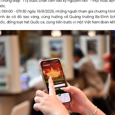
 thông điệp "1 tỷ bước chân tiến vào kỷ nguyên mới" - một hoạt độn
ước.
úc 06h00 - 07h30 ngày 16/8/2025, những người tham gia chương trìn
ình áo cờ đỏ sao vàng, cùng hướng về Quảng trường Ba Đình lịch
ốc, đồng loạt hát Quốc ca, cùng tiến bước vì một Việt Nam đoàn kế