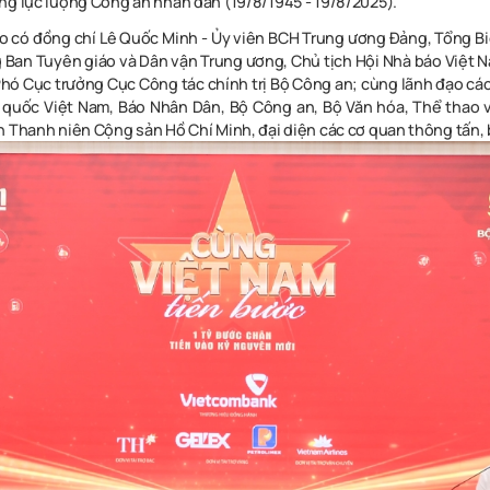
ng lực lượng Công an nhân dân (19/8/1945 - 19/8/2025).
 có đồng chí Lê Quốc Minh - Ủy viên BCH Trung ương Đảng, Tổng B
 Ban Tuyên giáo và Dân vận Trung ương, Chủ tịch Hội Nhà báo Việt 
Phó Cục trưởng Cục Công tác chính trị Bộ Công an; cùng lãnh đạo các
 quốc Việt Nam, Báo Nhân Dân, Bộ Công an, Bộ Văn hóa, Thể thao v
n Thanh niên Cộng sản Hồ Chí Minh, đại diện các cơ quan thông tấn, 