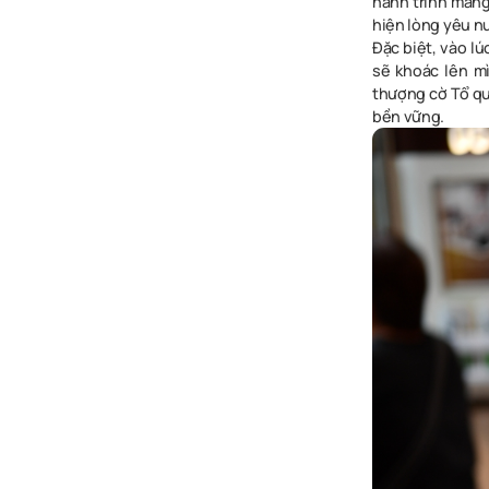
hành trình mang
hiện lòng yêu n
Đặc biệt, vào l
sẽ khoác lên m
thượng cờ Tổ qu
bền vững.