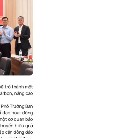
sẽ trở thành một
carbon, nâng cao
, Phó Trưởng Ban
hỉ đạo hoạt động
 một cơ quan báo
 truyền hiệu quả
iếp cận đông đảo