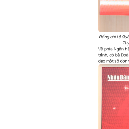
Đồng chí Lê Quố
Tuy
Về phía Ngân 
trình, có bà Đo
đạo một số đơn v