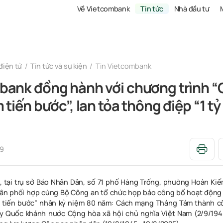
Về Vietcombank
Tin tức
Nhà đầu tư
điện tử
Tin tức và sự kiện
Tin Vietcombank
bank đồng hành với chương trình 
 tiến bước”, lan tỏa thông điệp “1 t
39
 tại trụ sở Báo Nhân Dân, số 71 phố Hàng Trống, phường Hoàn Kiê
Dân phối hợp cùng Bộ Công an tổ chức họp báo công bố hoạt động
 tiến bước” nhân kỷ niệm 80 năm: Cách mạng Tháng Tám thành cô
ày Quốc khánh nước Cộng hòa xã hội chủ nghĩa Việt Nam (2/9/1945