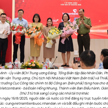
Minh - Ủy viên BCH Trung ương Đảng, Tổng Biên tập Báo Nhân Dân, P
ân vận Trung ương, Chủ tịch Hội Nhà báo Việt Nam (bên trái) và Thi
 trưởng Cục Công tác chính trị Bộ Công an (bên phải) tặng hoa cho đa
ietcombank - bà Đoàn Hồng Nhung, Thành viên Ban Điều hành, Giám đô
(thứ 3 từ trái sang) cùng các nhà tài trợ khác
n ngày 16/8/2025, người dân cả nước có thể đăng ký trực tuyến trê
hức: cungvietnamtienbuoc.nhandan.vn và bắt đầu ghi nhận bước c