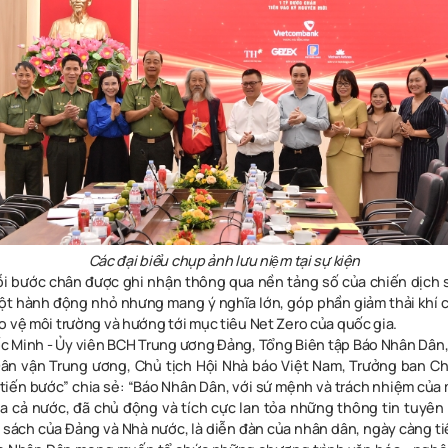
Các đại biểu chụp ảnh lưu niệm tại sự kiện
i bước chân được ghi nhận thông qua nền tảng số của chiến dịch 
ột hành động nhỏ nhưng mang ý nghĩa lớn, góp phần giảm thải khí 
o vệ môi trường và hướng tới mục tiêu Net Zero của quốc gia.
c Minh - Ủy viên BCH Trung ương Đảng, Tổng Biên tập Báo Nhân Dân
ân vận Trung ương, Chủ tịch Hội Nhà báo Việt Nam, Trưởng ban C
tiến bước” chia sẻ: “Báo Nhân Dân, với sứ mệnh và trách nhiệm của
a cả nước, đã chủ động và tích cực lan tỏa những thông tin tuyên
h sách của Đảng và Nhà nước, là diễn đàn của nhân dân, ngày càng t