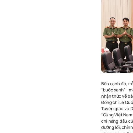
Bên cạnh đó, mỗ
“bước xanh” - m
nhận thức về bả
Đồng chí Lê Quố
Tuyên giáo và D
“Cùng Việt Nam 
chí hàng đầu củ
đường lối, chín