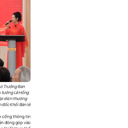
hó Trưởng Ban
ếu tướng Lê Hồng
̣i diện thương
́c Khối Bán lẻ
n cổng thông tin
hân đóng góp vào