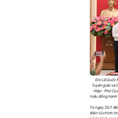
Đ/c Lê Quốc 
Tuyên giáo và D
Hiệp - Phó Cục
hiệu đồng hành V
Từ ngày 25/7 đế
điện tử chính t