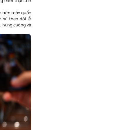
g thiết thực thể
h trên toàn quốc
 sử theo dõi lễ
t, hùng cường và