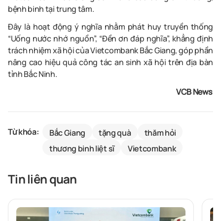
bệnh binh tại trung tâm.
Đây là hoạt động ý nghĩa nhằm phát huy truyền thống
“Uống nước nhớ nguồn”, “Đền ơn đáp nghĩa”, khẳng định
trách nhiệm xã hội của Vietcombank Bắc Giang, góp phần
nâng cao hiệu quả công tác an sinh xã hội trên địa bàn
tỉnh Bắc Ninh.
VCB News
Từ khóa:
Bắc Giang
tặng quà
thăm hỏi
thương binh liệt sĩ
Vietcombank
Tin liên quan