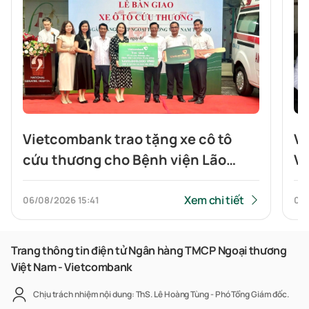
Vietcombank trao tặng xe cô tô
Vi
cứu thương cho Bệnh viện Lão
Vi
khoa Trung ương
qu
Xem chi tiết
06/08/2026
15:41
06
Trang thông tin điện tử Ngân hàng TMCP Ngoại thương
Việt Nam - Vietcombank
Chịu trách nhiệm nội dung: ThS. Lê Hoàng Tùng - Phó Tổng Giám đốc.