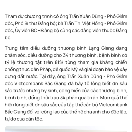
Tham dự chương trình có ông Trần Xuân Dũng - Phó Giám
đốc, Phó Bí thư Đảng bộ; bà Trần Thị Việt Hồng - Phó Giám
đốc, Ủy viên BCH Đảng bộ cùng các đảng viên thuộc Đảng
bộ.
Trung tâm điều dưỡng thương binh Lạng Giang đang
chăm sóc, điều dưỡng cho 34 thương binh, bệnh binh có
tỷ lệ thương tật trên 81% từng tham gia kháng chiến
chống thực dân Pháp, đế quốc Mỹ và giai đoạn bảo vệ xây
dựng đất nước. Tại đây, ông Trần Xuân Dũng - Phó Giám
đốc Vietcombank Bắc Giang đã bày tỏ lòng biết ơn sâu
sắc trước những hy sinh, cống hiến của các thương binh,
bệnh binh, đồng thời trao 34 phần quà tri ân. Món quà thể
hiện lòng biết ơn sâu sắc của tập thể cán bộ Vietcombank
Bắc Giang đối với công lao của thế hệ cha anh cho độc lập,
tự do của dân tộc.