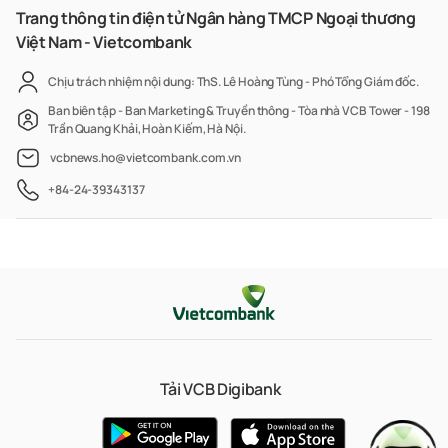
Trang thông tin điện tử Ngân hàng TMCP Ngoại thương
Việt Nam - Vietcombank
Chịu trách nhiệm nội dung: ThS. Lê Hoàng Tùng - Phó Tổng Giám đốc.
Ban biên tập - Ban Marketing & Truyền thông - Tòa nhà VCB Tower - 198
Trần Quang Khải, Hoàn Kiếm, Hà Nội.
vcbnews.ho@vietcombank.com.vn
+84-24-39343137
Tải VCB Digibank