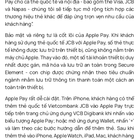
Pay
cho cả thẻ quốc tế và nội địa
-
bao gồm thẻ
Visa
, JCB
và
Napas
-
chúng tôi sẽ tiếp tục mở rộng tích hợp các
thương hiệu thẻ khác để đáp ứng trọn vẹn nhu cầu của
khách hàng”
.
Bảo mật và riêng tư là cốt lõi của
Apple
Pay
. Khi khách
hàng sử dụng thẻ quốc tế JCB với
Apple
Pay
, số thẻ thực
tế không được lưu trữ trên thiết bị, cũng không nằm trên
máy chủ
Apple
. Thay vào đó, một số tài khoản thiết bị duy
nhất được gán, mã hóa và lưu trữ an toàn trong
Secure
Element
- con
chip
được chứng nhận theo tiêu chuẩn
ngành nhằm lưu trữ thông tin thanh toán một cách an
toàn trên thiết bị.
Apple Pay
rất
dễ
cài đặt
.
Trên
iPhone,
khách
hàng
có
thể
thêm
thẻ
quốc
tế
Vietcombank
JCB
vào
Apple Pay
trực
tiếp
trên
trang
chủ
ứng
dụng
VCB
Digibank
khi
nhấn
vào
biểu
tượng
Apple Pay;
hoặc
mở
ứng
dụng
Wallet,
nhấn
‘+’
và
làm
theo
các bước hướng dẫn để thêm thẻ
. Sau
khi
thêm
thẻ
vào
iPhone, Apple Watch, iPad, Mac,
khách hàng