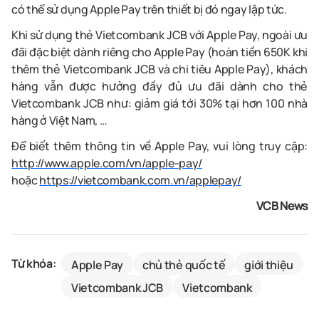
có
thể
sử
dụng
Apple Pay
trên
thiết
bị
đó
ngay
lập
tức
.
Khi
sử
dụng
thẻ
Vietcombank
JCB
với
Apple Pay,
ngoài
ưu
đãi
đặc
biệt
dành
riêng
cho
Apple Pay (
hoàn
tiền
650K
khi
thêm
thẻ
Vietcombank
JCB
và
chi
tiêu
Apple Pay),
khách
hàng
vẫn
được
hưởng
đầy
đủ
ưu
đãi
dành
cho
thẻ
Vietcombank
JCB
như
:
giảm
giá
tới
30%
tại
hơn
100
nhà
hàng
ở Việt Nam,
…
Để biết thêm thông tin về
Apple
Pay
, vui lòng truy cập:
http://www.apple.com/vn/apple-pay/
hoặc
https://vietcombank.com.vn/applepay/
VCB News
Từ khóa:
Apple Pay
chủ thẻ quốc tế
giới thiệu
Vietcombank JCB​
Vietcombank