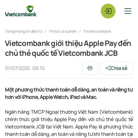
Trang thông tin điện tử
Tin tức và sự kiện
Tin Vietcombank
Vietcombank giới thiệu Apple Pay đến
chủ thẻ quốc tế Vietcombank JCB​
01/07/2025
09:15
Chia sẻ
Một phương thức thanh toán dễ dàng, an toàn và riêng tư
hơn với iPhone, Apple Watch, iPad và Mac.
Ngân hàng TMCP Ngoại
t
hương Việt Nam (
Vietcombank
)
chính thức giới thiệu
Apple
Pay
đến với chủ thẻ quốc tế
Vietcombank
JCB tại Việt Nam.
Apple
Pay
là phương thức
thanh toán dễ dàng, an toàn và riêng tư khi thanh toán tại