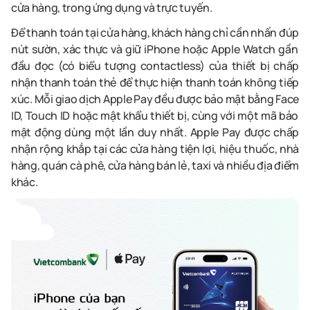
cửa hàng, trong ứng dụng và trực tuyến.
Để thanh toán tại cửa hàng, khách hàng chỉ cần nhấn
đúp
nút sườn, xác thực và giữ
iPhone
hoặc
Apple
Watch
gần
đ
ầu
đọc
(
có
biểu
tượng
contactless)
của
thiết
bị
chấp
nhận
thanh
toán
thẻ
để thực hiện thanh toán không tiếp
xúc. Mỗi giao dịch
Apple
Pay
đều được bảo mật bằng
Face
ID,
Touch
ID hoặc mật khẩu thiết bị, cùng với một mã bảo
mật động dùng một lần duy nhất.
Apple
Pay
được chấp
nhận rộng khắp tại các cửa hàng tiện lợi, hiệu thuốc, nhà
hàng, quán cà phê, cửa hàng bán lẻ,
taxi
và nhiều địa điểm
khác.