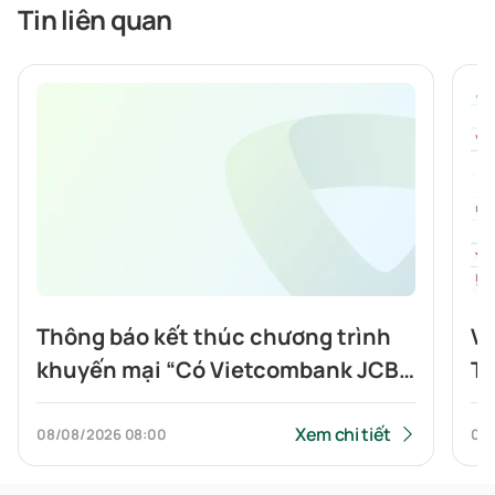
Tin liên quan
Thông báo kết thúc chương trình
Vi
khuyến mại “Có Vietcombank JCB,
To
Highlands nửa giá”
tí
Xem chi tiết
08/08/2026
08:00
07