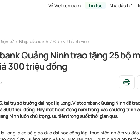
Về Vietcombank
Tin tức
Nhà đầu tư
điện tử
Nhịp cầu xanh
Đơn vị thành viên
bank Quảng Ninh trao tặng 25 bộ m
 giá 300 triệu đồng
03
, tại trụ sở trường đại học Hạ Long, Vietcombank Quảng Ninh đã tra
giá 300 triệu đồng.
Đây một hoạt động nằm trong các chương trình a
ng Ninh luôn chú trọng, ưu tiên trong suốt thời gian qua.
Hạ Long là cơ sở giáo dục đại học công lập, thực hiện nhiệm vụ đà
cao cho tỉnh Quảng Ninh và khu vực lân cận. Thực hiện định hướ