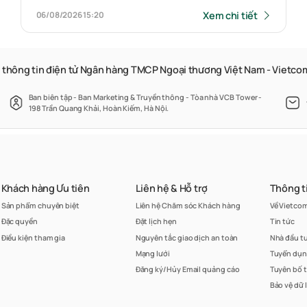
Xem chi tiết
06/08/2026
15:20
 thông tin điện tử Ngân hàng TMCP Ngoại thương Việt Nam - Vietc
Ban biên tập - Ban Marketing & Truyền thông - Tòa nhà VCB Tower -
198 Trần Quang Khải, Hoàn Kiếm, Hà Nội.
Khách hàng Ưu tiên
Liên hệ & Hỗ trợ
Thông t
Sản phẩm chuyên biệt
Liên hệ Chăm sóc Khách hàng
Về Vietco
Đặc quyền
Đặt lịch hẹn
Tin tức
Điều kiện tham gia
Nguyên tắc giao dịch an toàn
Nhà đầu t
Mạng lưới
Tuyển dụ
Đăng ký/Hủy Email quảng cáo
Tuyên bố 
Bảo vệ dữ 