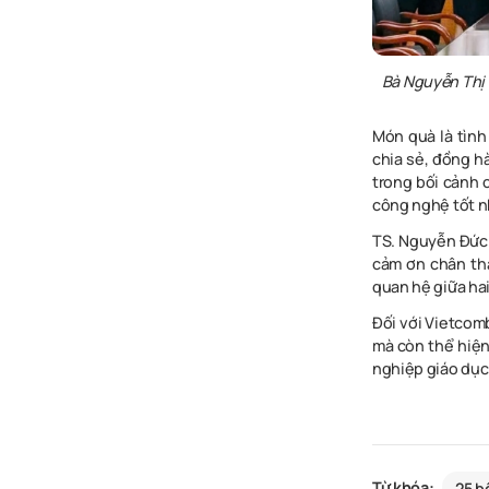
Bà Nguyễn Thị 
Món quà là tìn
chia sẻ, đồng h
trong bối cảnh
công nghệ tốt n
TS. Nguyễn Đức 
cảm ơn chân th
quan hệ giữa ha
Đối với Vietco
mà còn thể hiện
nghiệp giáo dục 
Từ khóa:
25 b