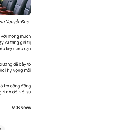
 ông Nguyễn Đức
g với mong muốn
 và tăng giá trị
ều kiện tiếp cận
trường đã bày tỏ
hời hy vọng mối
hỗ trợ cộng đồng
 Ninh đối với sự
VCB News
á