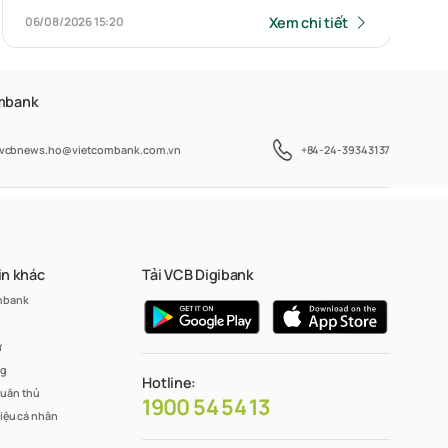
Xem chi tiết
06/08/2026
15:20
ombank
vcbnews.ho@vietcombank.com.vn
+84-24-39343137
in khác
Tải VCB Digibank
mbank
ư
ng
Hotline:
tuân thủ
1900 54 54 13
liệu cá nhân