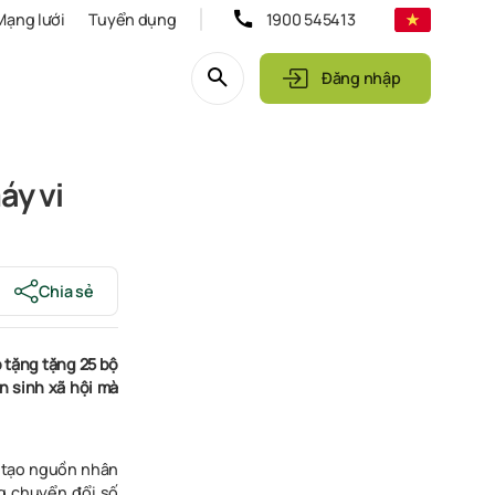
Mạng lưới
Tuyển dụng
1900 545413
Đăng nhập
áy vi
Chia sẻ
o tặng
tặng 25 bộ
n sinh xã hội mà
o tạo nguồn nhân
ng chuyển đổi số