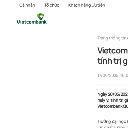
Cá nhân
Tổ chức
Khách hàng Ưu tiên
Trang thông tin 
Vietcom
tính trị
17/06/2025
16:
Ngày 20/05/2025
máy vi tính trị 
Vietcombank Quả
Trường đại học 
lực chất lượng 