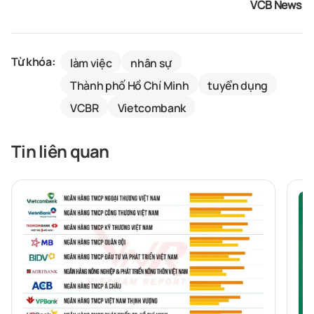
VCB News
Từ khóa:
làm việc
nhân sự
Thành phố Hồ Chí Minh
tuyển dụng
VCBR
Vietcombank
Tin liên quan