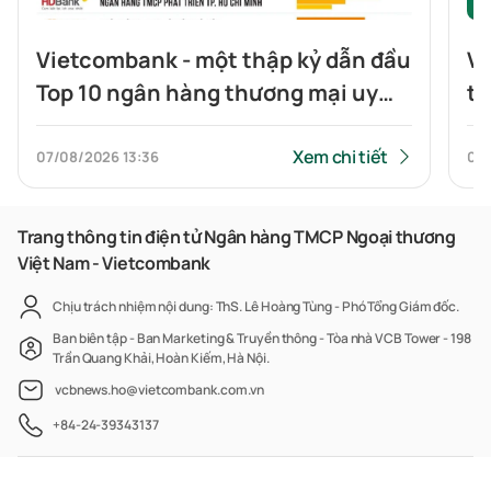
Vietcombank - một thập kỷ dẫn đầu
Vi
Top 10 ngân hàng thương mại uy
tr
tín
Xem chi tiết
07/08/2026
13:36
07
Trang thông tin điện tử Ngân hàng TMCP Ngoại thương
Việt Nam - Vietcombank
Chịu trách nhiệm nội dung: ThS. Lê Hoàng Tùng - Phó Tổng Giám đốc.
Ban biên tập - Ban Marketing & Truyền thông - Tòa nhà VCB Tower - 198
Trần Quang Khải, Hoàn Kiếm, Hà Nội.
vcbnews.ho@vietcombank.com.vn
+84-24-39343137