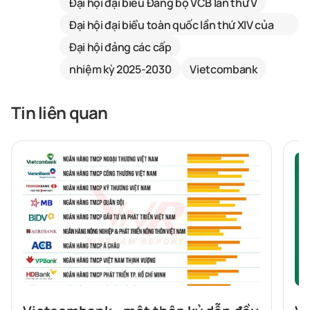
Đại hội đại biểu Đảng bộ VCB lần thứ V
Đại hội đại biểu toàn quốc lần thứ XIV của
Đảng
Đại hội đảng các cấp
nhiệm kỳ 2025-2030
Vietcombank
Tin liên quan