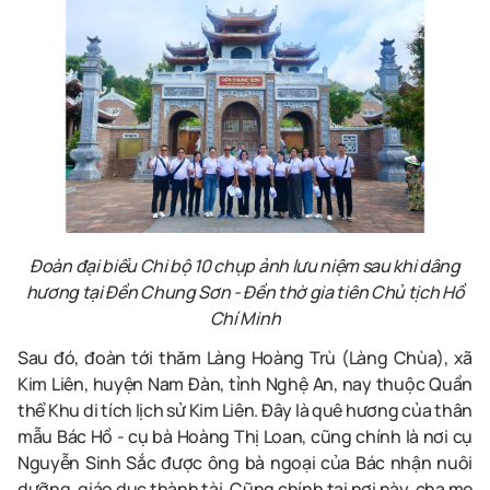
Đoàn đại biểu Chi bộ 10 chụp ảnh lưu niệm sau khi dâng
hương tại Đền Chung Sơn - Đền thờ gia tiên Chủ tịch Hồ
Chí Minh
Sau đó, đoàn tới thăm Làng Hoàng Trù (Làng Chùa), xã
Kim Liên, huyện Nam Đàn, tỉnh Nghệ An, nay thuộc Quần
thể Khu di tích lịch sử Kim Liên. Đây là quê hương của thân
mẫu Bác Hồ - cụ bà Hoàng Thị Loan, cũng chính là nơi cụ
Nguyễn Sinh Sắc được ông bà ngoại của Bác nhận nuôi
dưỡng, giáo dục thành tài. Cũng chính tại nơi này, cha mẹ