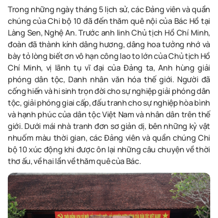
Trong những ngày tháng 5 lịch sử, các Đảng viên và quần
chúng của Chi bộ 10 đã đến thăm quê nội của Bác Hồ tại
Làng Sen, Nghệ An. Trước anh linh Chủ tịch Hồ Chí Minh,
đoàn đã thành kính dâng hương, dâng hoa tưởng nhớ và
bày tỏ lòng biết ơn vô hạn công lao to lớn của Chủ tịch Hồ
Chí Minh, vị lãnh tụ vĩ đại của Đảng ta, Anh hùng giải
phóng dân tộc, Danh nhân văn hóa thế giới. Người đã
cống hiến và hi sinh trọn đời cho sự nghiệp giải phóng dân
tộc, giải phóng giai cấp, đấu tranh cho sự nghiệp hòa bình
và hạnh phúc của dân tộc Việt Nam và nhân dân trên thế
giới. Dưới mái nhà tranh đơn sơ giản dị, bên những kỷ vật
nhuốm màu thời gian, các Đảng viên và quần chúng Chi
bộ 10 xúc động khi được ôn lại những câu chuyện về thời
thơ ấu, về hai lần về thăm quê của Bác.