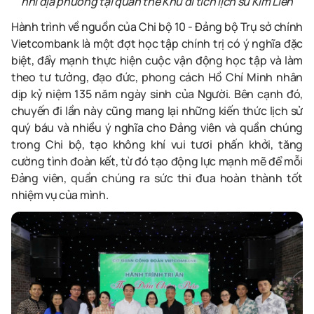
nhi địa phương tại quần thể Khu di tích lịch sử Kim Liên
Hành trình về nguồn của Chi bộ 10 - Đảng bộ Trụ sở chính
Vietcombank là một đợt học tập chính trị có ý nghĩa đặc
biệt, đẩy mạnh thực hiện cuộc vận động học tập và làm
theo tư tưởng, đạo đức, phong cách Hồ Chí Minh nhân
dịp kỷ niệm 135 năm ngày sinh của Người. Bên cạnh đó,
chuyến đi lần này cũng mang lại những kiến thức lịch sử
quý báu và nhiều ý nghĩa cho Đảng viên và quần chúng
trong Chi bộ, tạo không khí vui tươi phấn khởi, tăng
cường tình đoàn kết, từ đó tạo động lực mạnh mẽ để mỗi
Đảng viên, quần chúng ra sức thi đua hoàn thành tốt
nhiệm vụ của mình.