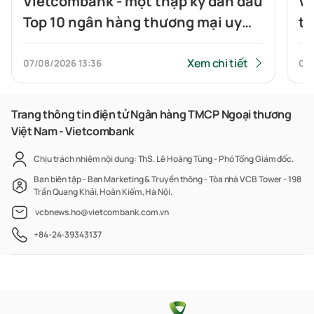
Vietcombank - một thập kỷ dẫn đầu
Vi
Top 10 ngân hàng thương mại uy
tr
tín
Xem chi tiết
07/08/2026
13:36
07
Trang thông tin điện tử Ngân hàng TMCP Ngoại thương
Việt Nam - Vietcombank
Chịu trách nhiệm nội dung: ThS. Lê Hoàng Tùng - Phó Tổng Giám đốc.
Ban biên tập - Ban Marketing & Truyền thông - Tòa nhà VCB Tower - 198
Trần Quang Khải, Hoàn Kiếm, Hà Nội.
vcbnews.ho@vietcombank.com.vn
+84-24-39343137