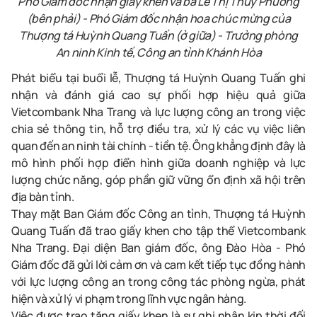
Phó Giám đốc nhận giấy khen và bà Lê Thị Thúy Phương
(bên phải) - Phó Giám đốc nhận hoa chúc mừng của
Thượng tá Huỳnh Quang Tuấn (ở giữa) - Trưởng phòng
An ninh Kinh tế, Công an tỉnh Khánh Hòa
Phát biểu tại buổi lễ, Thượng tá Huỳnh Quang Tuấn ghi
nhận và đánh giá cao sự phối hợp hiệu quả giữa
Vietcombank Nha Trang và lực lượng công an trong việc
chia sẻ thông tin, hỗ trợ điều tra, xử lý các vụ việc liên
quan đến an ninh tài chính - tiền tệ. Ông khẳng định đây là
mô hình phối hợp điển hình giữa doanh nghiệp và lực
lượng chức năng, góp phần giữ vững ổn định xã hội trên
địa bàn tỉnh.
Thay mặt Ban Giám đốc Công an tỉnh, Thượng tá Huỳnh
Quang Tuấn đã trao giấy khen cho tập thể Vietcombank
Nha Trang. Đại diện Ban giám đốc, ông Đào Hòa - Phó
Giám đốc đã gửi lời cảm ơn và cam kết tiếp tục đồng hành
với lực lượng công an trong công tác phòng ngừa, phát
hiện và xử lý vi phạm trong lĩnh vực ngân hàng.
Việc được trao tặng giấy khen là sự ghi nhận kịp thời đối