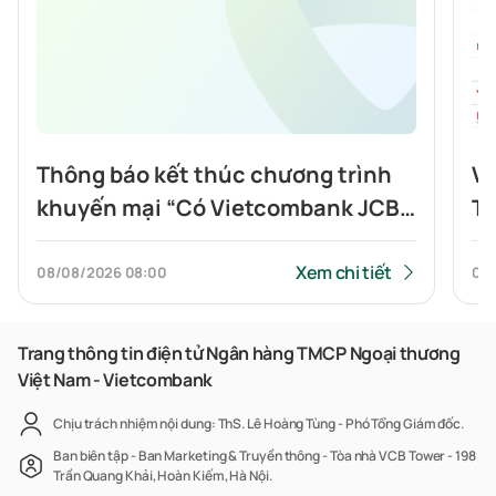
Thông báo kết thúc chương trình
Vi
khuyến mại “Có Vietcombank JCB,
To
Highlands nửa giá”
tí
Xem chi tiết
08/08/2026
08:00
07
Trang thông tin điện tử Ngân hàng TMCP Ngoại thương
Việt Nam - Vietcombank
Chịu trách nhiệm nội dung: ThS. Lê Hoàng Tùng - Phó Tổng Giám đốc.
Ban biên tập - Ban Marketing & Truyền thông - Tòa nhà VCB Tower - 198
Trần Quang Khải, Hoàn Kiếm, Hà Nội.