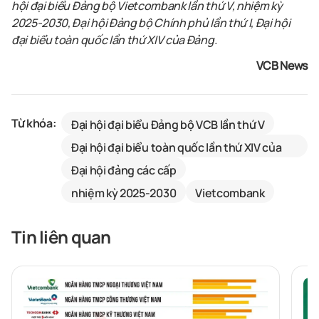
hội đại biểu Đảng bộ Vietcombank lần thứ V, nhiệm kỳ
2025-2030, Đại
hội Đảng bộ Chính phủ lần thứ I,
Đại hội
đại biểu toàn quốc lần thứ XIV của Đảng.
VCB News
Từ khóa:
Đại hội đại biểu Đảng bộ VCB lần thứ V
Đại hội đại biểu toàn quốc lần thứ XIV của
Đảng
Đại hội đảng các cấp
nhiệm kỳ 2025-2030
Vietcombank
Tin liên quan