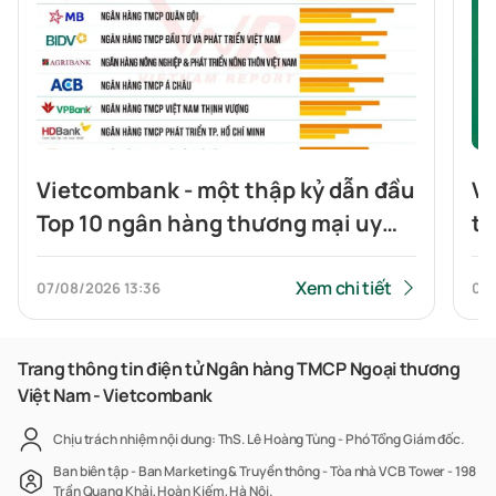
Vietcombank - một thập kỷ dẫn đầu
Vi
Top 10 ngân hàng thương mại uy
tr
tín
Xem chi tiết
07/08/2026
13:36
07
Trang thông tin điện tử Ngân hàng TMCP Ngoại thương
Việt Nam - Vietcombank
Chịu trách nhiệm nội dung: ThS. Lê Hoàng Tùng - Phó Tổng Giám đốc.
Ban biên tập - Ban Marketing & Truyền thông - Tòa nhà VCB Tower - 198
Trần Quang Khải, Hoàn Kiếm, Hà Nội.