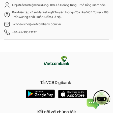
Chịu trách nhiệm nội dung: ThS. Lê Hoàng Tùng - Phó Tổng Giám đốc.
Ban biên tập - Ban Marketing & Truyền thông - Tòa nhà VCB Tower - 198
Trần Quang Khải, Hoàn Kiếm, Hà Nội.
vcbnews.ho@vietcombank.com.vn
+84-24-39343137
Tải VCB Digibank
Kết nối với chúng tôi: