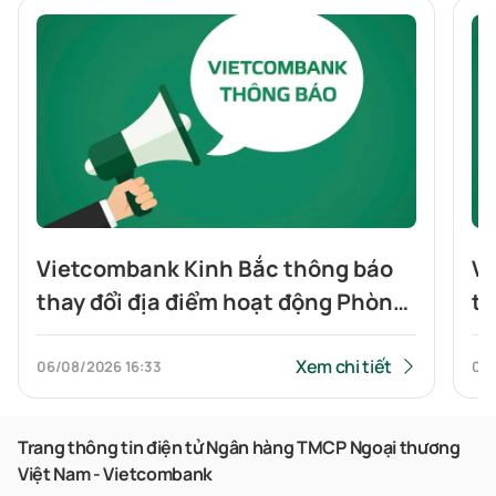
Vietcombank Kinh Bắc thông báo
Vi
thay đổi địa điểm hoạt động Phòng
th
giao dịch Tiên Du
gi
Xem chi tiết
06/08/2026
16:33
06
Trang thông tin điện tử Ngân hàng TMCP Ngoại thương
Việt Nam - Vietcombank