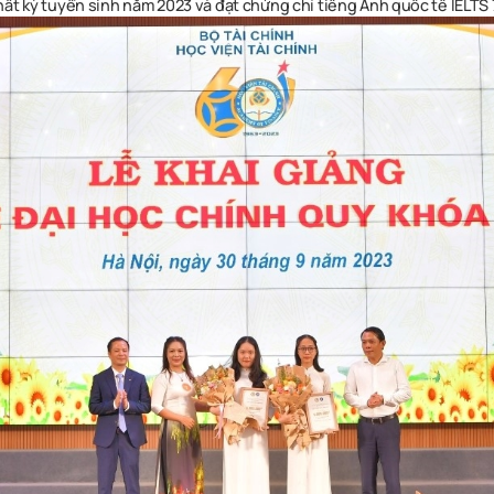
ất kỳ tuyển sinh năm 2023 và đạt chứng chỉ tiếng Anh quốc tế IELTS 7