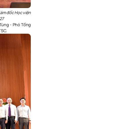
iám đốc Học viện
27
Tùng - Phó Tổng
TSC.