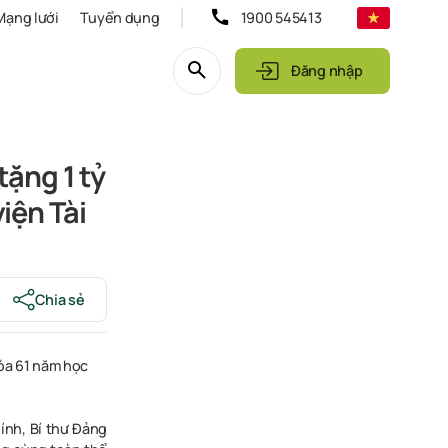
Mạng lưới
Tuyển dụng
1900 545413
Đăng nhập
tặng 1 tỷ
iện Tài
Chia sẻ
hóa 61 năm học
ính, Bí thư Đảng