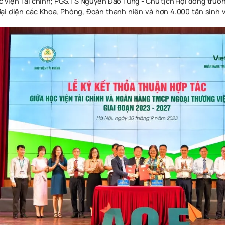
 viện Tài chính;
PGS.TS Nguyễn Đào Tùng
-
Chủ tịch Hội đồng trườ
ại diện các Khoa, Phòng,
Đoàn thanh niên và hơn 4.000 tân sinh v