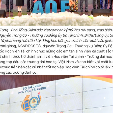
Tùng - Phó Tổng Giám đốc Vietcombank (thứ 7 từ trái sang) trao biển 
guyễn Trọng Cơ - Thường vụ Đảng ủy Bộ Tài chính, Bí thư Đảng ủy, G
 từ phải sang) số tiền 1 tỷ đồng học bổng cho sinh viên xuất sắc giai
ễ khai giảng, NGND.PGS.TS. Nguyễn Trọng Cơ - Thường vụ Đảng ủy Bộ T
ốc Học viện Tài chính chúc mừng các em tân sinh viên
đã
xuất sắc
ể chính thức trở thành sinh viên Học viện Tài chính - Trường đại họ
ong top đầu các trường đại học tại Việt Nam và cho biết với chất lư
i thực tiễn nên các cử nhân tốt nghiệp Học viện Tài chính có tỷ lệ xi
ong các trường đại học
.