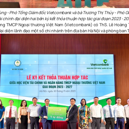
ng - Phó Tổng Giám đốc Vietcombank và bà Trương Thị Thủy - Phó G
ài chính đại diện hai bên ký kết thỏa thuận hợp tác giai đoạn 2023 - 20
àng TMCP Ngoại thương Việt Nam (Vietcombank) có ThS. Lê Hoàng 
ại diện lãnh đạo một số chi nhánh trên địa bàn Hà Nội và phòng ban 