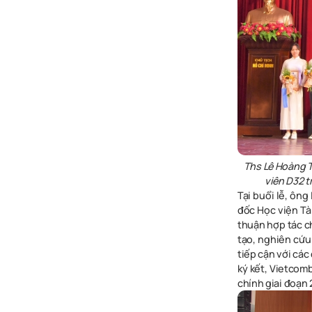
Ths Lê Hoàng T
viên D32 t
Tại buổi lễ, ôn
đốc Học viện Tài
thuận hợp tác c
tạo, nghiên cứu 
tiếp cận với các
ký kết, Vietcomb
chính giai đoạn 2