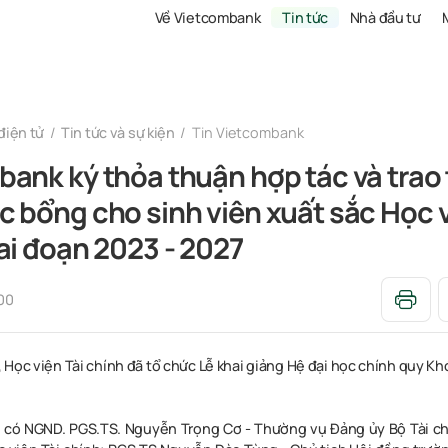
Về Vietcombank
Tin tức
Nhà đầu tư
điện tử
Tin tức và sự kiện
Tin Vietcombank
ank ký thỏa thuận hợp tác và trao 
 bổng cho sinh viên xuất sắc Học v
ai đoạn 2023 - 2027
00
 Học viện Tài chính đã tổ chức Lễ khai giảng Hệ đại học chính quy K
 có NGND. PGS.TS. Nguyễn Trọng Cơ - Thường vụ Đảng ủy Bộ Tài ch