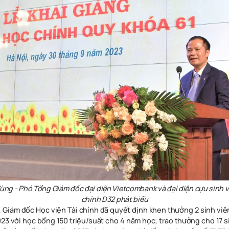
ng - Phó Tổng Giám đốc đại diện Vietcombank và đại diện cựu sinh v
chính D32 phát biểu
, Giám đốc Học viện Tài chính đã quyết định khen thưởng 2 sinh viê
023 với học bổng 150 triệu/suất cho 4 năm học; trao thưởng cho 17 s