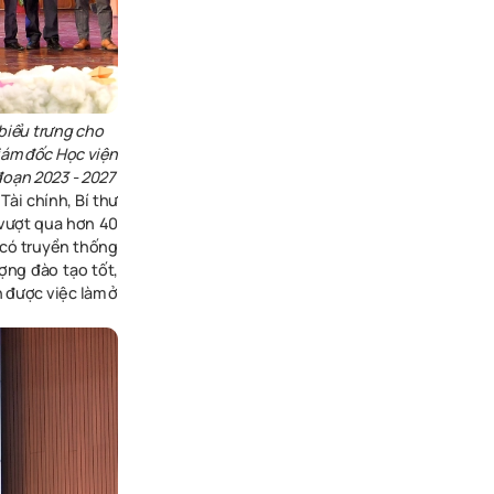
biểu trưng cho
iám đốc Học viện
 đoạn 2023 - 2027
ài chính, Bí thư
 vượt qua hơn
40
c có truyền thống
ợng đào tạo tốt,
n được việc làm ở