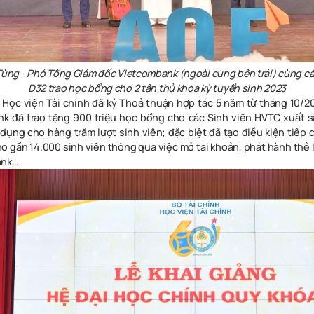
ùng - Phó Tổng Giám đốc Vietcombank (ngoài cùng bên trái) cùng cá
D32 trao học bổng cho 2 tân thủ khoa kỳ tuyển sinh 2023
Học viện Tài chính đã ký Thoả thuận hợp tác 5 năm từ tháng 10/2
k đã trao tặng 900 triệu học bổng cho các Sinh viên HVTC xuất sắ
 dụng cho hàng trăm lượt sinh viên; đặc biệt đã tạo điều kiện tiếp 
o gần 14.000 sinh viên thông qua việc mở tài khoản, phát hành thẻ 
ank…