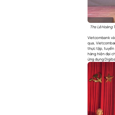
Ths Lê Hoàng T
Vietcombank và 
qua, Vietcomban
thực tập, tuyển
hàng hiện đại ch
ứng dụng Digib