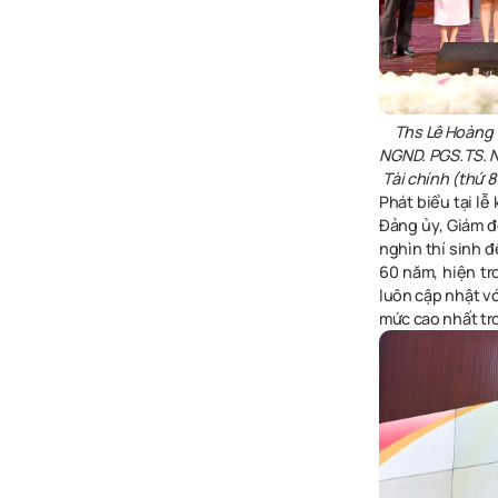
Ths Lê Hoàng 
NGND. PGS.TS. N
Tài chính (thứ 8
Phát biểu tại l
Đảng ủy, Giám đ
nghìn thí sinh đ
60 năm, hiện tr
luôn cập nhật vớ
mức cao
nhất tr