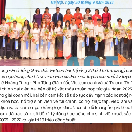
ùng - Phó Tổng Giám đốc Vietcombank (hàng 2 thứ 3 từ trái sang) cù
rao học bổng cho 17 tân sinh viên có điểm xét tuyển cao nhất kỳ tuyể
g Lê Hoàng Tùng - Phó Tổng Giám đốc Vietcombank và bà Trương Thị
 chính đại diện hai bên đã ký kết thỏa thuận hợp tác giai đoạn 2023 
ho giai đoạn mới, hai bên cam kết sẽ tiếp tục đẩy mạnh các hoạt độn
khoa học; hỗ trợ sinh viên về tài chính, cơ hội thực tập, việc làm và
 dịch vụ tài chính ngân hàng hiện đại…
Nhân dịp lễ khai giảng và theo
ank đã trao tặng số tiền 1 tỷ đồng học bổng cho sinh viên xuất sắc
023 - 2027 với giá trị 10 triệu đồng/suất.