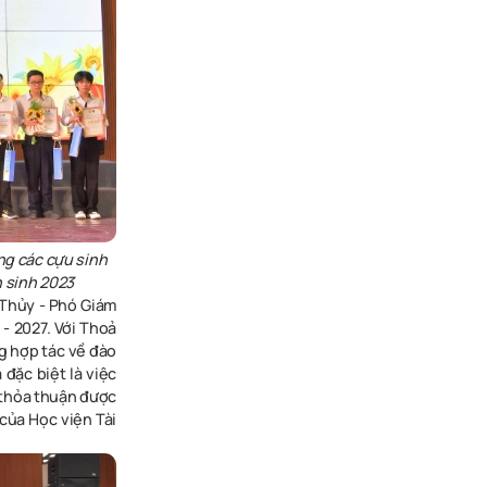
ng các cựu sinh
n sinh 2023
 Thủy - Phó Giám
- 2027.
Với Thoả
g hợp tác về đào
 đặc biệt là việc
 thỏa thuận được
 của Học viện Tài