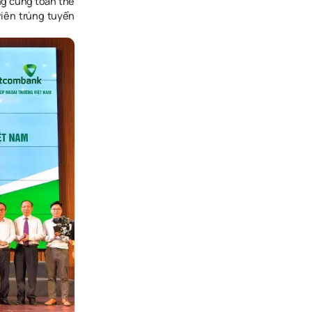
ng
cùng t
oàn thể
iên trúng tuyển