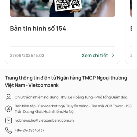
Bản tin hình số 154
Bả
Xem chi tiết
27/05/2026
15:02
27
Trang thông tin điện tử Ngân hàng TMCP Ngoại thương
Việt Nam - Vietcombank
Chịu trách nhiệm nội dung: ThS. Lê Hoàng Tùng - Phó Tổng Giám đốc.
Ban biên tập - Ban Marketing & Truyền thông - Tòa nhà VCB Tower - 198
Trần Quang Khải, Hoàn Kiếm, Hà Nội.
vcbnews.ho@vietcombank.com.vn
+84-24-39343137