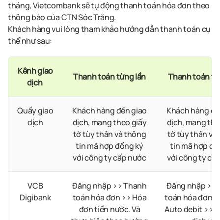
tháng, Vietcombank sẽ tự động thanh toán hóa đơn theo
thông báo của CTN Sóc Trăng.
Khách hàng vui lòng tham khảo hướng dẫn thanh toán cụ
thể như sau:
Kênh giao
Thanh toán từng lần
Thanh toán tự
dịch
Quầy giao
Khách hàng đến giao
Khách hàng đế
dịch
dịch, mang theo giấy
dịch, mang the
tờ tùy thân và thông
tờ tùy thân và
tin mã hợp đồng ký
tin mã hợp đồ
với công ty cấp nước
với công ty cấ
VCB
Đăng nhập >> Thanh
Đăng nhập >>
Digibank
toán hóa đơn >> Hóa
toán hóa đơn >
đơn tiền nước. Và
Auto debit >> 