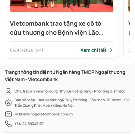
Vietcombank trao tặng xe cô tô
Vi
cứu thương cho Bệnh viện Lão
ch
khoa Trung ương
n
Xem chi tiết
06/08/2026
15:41
05
Trang thông tin điện tử Ngân hàng TMCP Ngoại thương
Việt Nam - Vietcombank
Chịu trách nhiệm nội dung: ThS. Lê Hoàng Tùng - Phó Tổng Giám đốc.
Ban biên tập - Ban Marketing & Truyền thông - Tòa nhà VCB Tower - 198
Trần Quang Khải, Hoàn Kiếm, Hà Nội.
vcbnews.ho@vietcombank.com.vn
+84-24-39343137