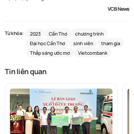
VCB News
Từ khóa:
2023
Cần Thơ
chương trình
Đại học Cần Thơ
sinh viên
tham gia
Thắp sáng ước mơ
Vietcombank
Tin liên quan