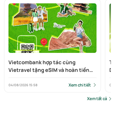
Vietcombank hợp tác cùng
Th
Vietravel tặng eSIM và hoàn tiền
Di
cho khách hàng đi du lịch Trung
đầ
Quốc và quét QR xuyên biên giới
Xem chi tiết
04/08/2026
15:58
03
Xem tất cả