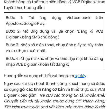
Khách hàng có thể thực hiện đăng ký VCB Digibank trực
tuyến theo hướng dẫn:
Bước 1: Tải ứng dụng Vietcombank trên
Appstore/Google Play.
Bước 2: Mở ứng dụng và lựa chọn “Đăng ký VCB
Digibank bằng SMS chủ động”.
Bước 3: Nhập số điện thoại, chụp ảnh giấy tờ tùy thân
và xác thực khuôn mặt
Bước 4: Nhập mã xác nhận và thiết lập mật khẩu đăng
nhập VCB Digibank hoàn tất đăng ký
Hướng dẫn sử dụng chi tiết vui lòng xem
tại đây
.
Ngay sau khi kích hoạt thành công, khách hàng sẽ được
sử dụng
gói các tính năng cơ bản
và thiết thực của VCB
Digibank bao gồm:
Tra cứu các thông tin tài khoản/thẻ;
Chuyển tiền tới tài khoản thuộc cùng CIF khách hàng;
Tiết kiệm trực tuyến (mở tiết kiệm, nộp thêm, đăng ký tiết