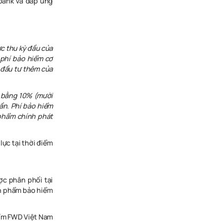
bank và đáp ứng
ực thu kỳ đầu của
phí bảo hiểm cơ
 đầu tư thêm của
h bằng 10% (mười
ần. Phí bảo hiểm
phẩm chính phát
lực tại thời điểm
ợc phân phối tại
n phẩm bảo hiểm
ểm FWD Việt Nam