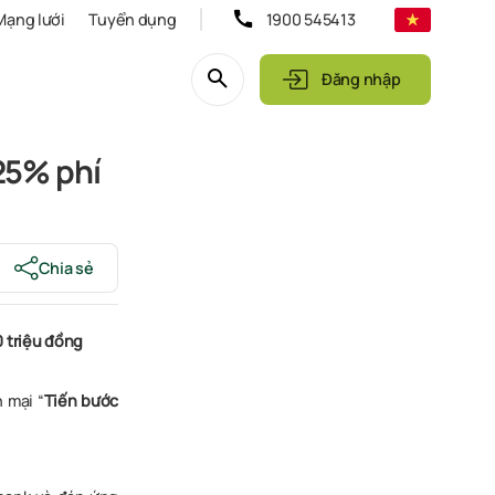
Mạng lưới
Tuyển dụng
1900 545413
Đăng nhập
25% phí
Chia sẻ
0 triệu đồng
 mại “
Tiến bước