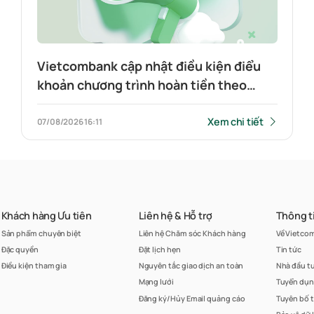
Vietcombank cập nhật điều kiện điểu
khoản chương trình hoàn tiền theo
tính năng thẻ Visa Platinum
Xem chi tiết
07/08/2026
16:11
Khách hàng Ưu tiên
Liên hệ & Hỗ trợ
Thông t
Sản phẩm chuyên biệt
Liên hệ Chăm sóc Khách hàng
Về Vietco
Đặc quyền
Đặt lịch hẹn
Tin tức
Điều kiện tham gia
Nguyên tắc giao dịch an toàn
Nhà đầu t
Mạng lưới
Tuyển dụ
Đăng ký/Hủy Email quảng cáo
Tuyên bố 
Bảo vệ dữ 