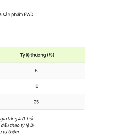
của sản phẩm FWD
Tỷ lệ thưởng (%)
5
10
25
gia tăng 4.0, bất
đầu theo tỷ lệ là
u tư thêm.