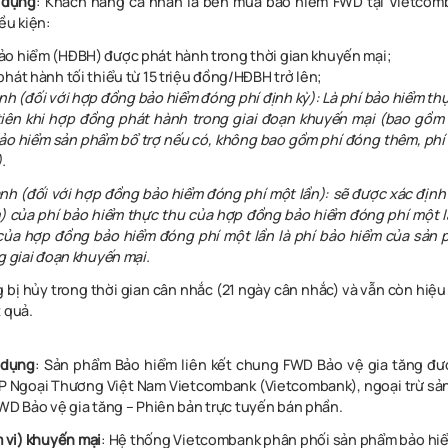
 dụng
: Khách hàng cá nhân là bên mua bảo hiểm FWD tại Vietcom
ều kiện:
o hiểm (HĐBH) được phát hành trong thời gian khuyến mại;
phát hành tối thiểu từ 15 triệu đồng/HĐBH trở lên;
nh (đối với hợp đồng bảo hiểm đóng phí định kỳ): Là phí bảo hiểm th
iên khi hợp đồng phát hành trong giai đoạn khuyến mại (bao gồm 
bảo hiểm sản phẩm bổ trợ nếu có, không bao gồm phí đóng thêm, phí
.
ành (đối với hợp đồng bảo hiểm đóng phí một lần): sẽ được xác địn
) của phí bảo hiểm thực thu của hợp đồng bảo hiểm đóng phí một l
của hợp đồng bảo hiểm đóng phí một lần là phí bảo hiểm của sản 
g giai đoạn khuyến mại.
bị hủy trong thời gian cân nhắc (21 ngày cân nhắc) và vẫn còn hiệu 
t quả.
 dụng
: Sản phẩm Bảo hiểm liên kết chung FWD Bảo vệ gia tăng đư
 Ngoại Thương Việt Nam Vietcombank (Vietcombank), ngoại trừ sả
FWD Bảo vệ gia tăng – Phiên bản trực tuyến bán phần.
m vi) khuyến mại
: Hệ thống Vietcombank phân phối sản phẩm bảo hi