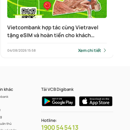
Vietcombank hợp tác cùng Vietravel
tặng eSIM và hoàn tiền cho khách
hàng đi du lịch Trung Quốc và quét QR
xuyên biên giới
Xem chi tiết
04/08/2026
15:58
in khác
Tải VCB Digibank
mbank
ư
ng
Hotline:
tuân thủ
1900 54 54 13
liệu cá nhân