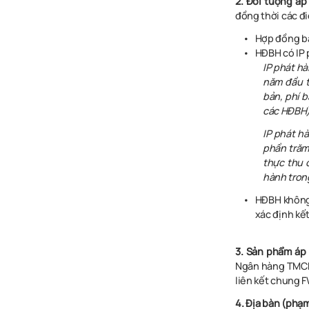
2. Đối tượng áp
đồng thời các đi
Hợp đồng bả
HĐBH có IP 
IP phát hà
năm đầu t
bản, phí 
các HĐBH)
IP phát h
phần trăm
thực thu 
hành tron
HĐBH không 
xác định kế
3. Sản phẩm áp
Ngân hàng TMCP
liên kết chung 
4. Địa bàn (phạ