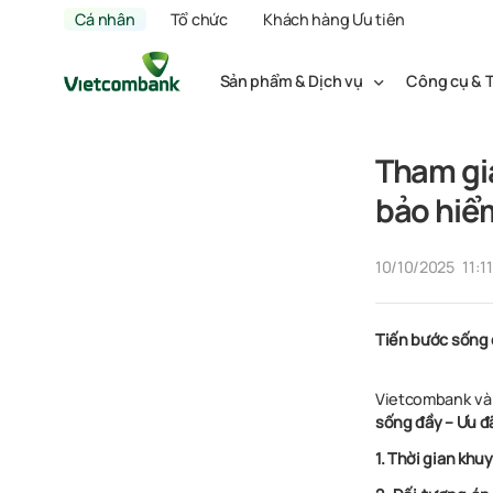
Cá nhân
Tổ chức
Khách hàng Ưu tiên
Sản phẩm & Dịch vụ
Công cụ & T
Tham gi
bảo hiể
10/10/2025
11:11
Tiến bước sống 
Vietcombank và 
sống đầy – Ưu đã
1. Thời gian khu