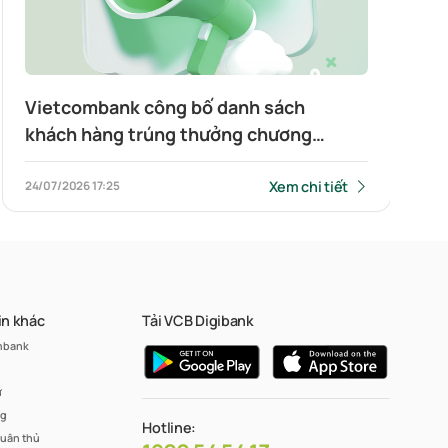
Vietcombank công bố danh sách
khách hàng trúng thưởng chương
trình “Giao dịch cùng Vietcombank –
Út Ha mời bạn ghé Quán Nhà”
Xem chi tiết
24/07/2026
17:25
in khác
Tải VCB Digibank
mbank
ư
ng
Hotline:
tuân thủ