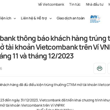
Về Vietcombank
Tin tức
Nhà đầu tư
iện ích
Liên hệ & Hỗ trợ
Giao dịch an toàn
bank thông báo khách hàng trúng 
 tài khoản Vietcombank trên Ví V
áng 11 và tháng 12/2023
06
hách hàng đã đủ điều kiện trúng thưởng CTKM mở tài khoản Vietcom
023 đến ngày 31/12/2023, Vietcombank đã triển khai chương trình kh
mở tài khoản Vietcombank trên Ví VNPAY.