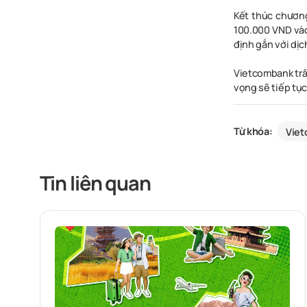
Kết thúc chương
100.000 VND vào
định gắn với dị
Vietcombank trâ
vọng sẽ tiếp tục
Từ khóa:
Vie
Tin liên quan