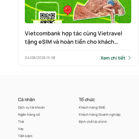
Vietcombank hợp tác cùng Vietravel
tặng eSIM và hoàn tiền cho khách
hàng đi du lịch Trung Quốc và quét QR
xuyên biên giới
Xem chi tiết
04/08/2026
15:58
Cá nhân
Tổ chức
Dịch vụ tài khoản
Khách hàng SME
Ngân hàng số
Khách hàng Doanh nghiệp
Thẻ
Định chế tài chính
Vay
Tiết kiệm