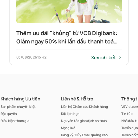
Thêm ưu đãi "khủng" từ VCB Digibank:
Giảm ngay 50% khi lần đầu thanh toán
QR xuyên biên giới
Xem chi tiết
03/08/2026
15:42
Khách hàng Ưu tiên
Liên hệ & Hỗ trợ
Thông t
Sản phẩm chuyên biệt
Liên hệ Chăm sóc Khách hàng
Về Vietco
Đặc quyền
Đặt lịch hẹn
Tin tức
Điều kiện tham gia
Nguyên tắc giao dịch an toàn
Nhà đầu t
Mạng lưới
Tuyển dụ
Đăng ký/Hủy Email quảng cáo
Tuyên bố 