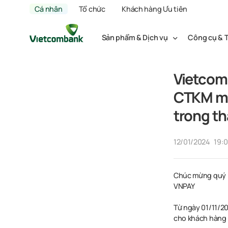
Cá nhân
Tổ chức
Khách hàng Ưu tiên
Sản phẩm & Dịch vụ
Công cụ & T
Vietcom
CTKM mở
trong th
12/01/2024
19:
Chúc mừng quý k
VNPAY
Từ ngày 01/11/2
cho khách hàng 