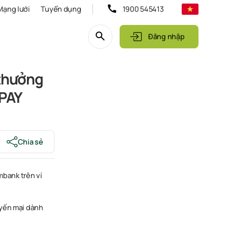
Mạng lưới
Tuyển dụng
1900 545413
Đăng nhập
thưởng
NPAY
Chia sẻ
bank trên ví
uyến mại dành